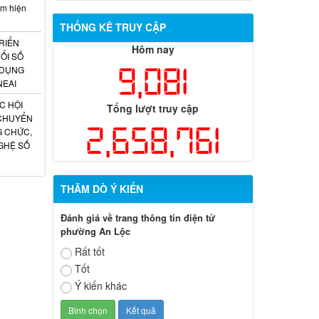
am hiện
THỐNG KÊ TRUY CẬP
RIỂN
Hôm nay
ỔI SỐ
9,081
 DỤNG
NEAI
C HỘI
Tổng lượt truy cập
 CHUYỂN
2,658,761
G CHỨC,
GHỆ SỐ
THĂM DÒ Ý KIẾN
Đánh giá về trang thông tin điện tử
phường An Lộc
Rất tốt
Tốt
Ý kiến khác