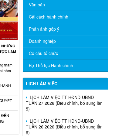
Văn bản
Cải cách hành chính
Phản ánh góp ý
Doanh nghiệp
LỊCH LÀM VIỆC TT HĐND-UBND
Ề NHỮNG
TUẦN 30.2026 (Điều chỉnh, bổ sung lần
ĐƯỢC LÀM
Cơ cấu tổ chức
4)
ộng tham
Bộ Thủ tục Hành chính
LỊCH LÀM VIỆC TT HĐND-UBND
Nai năm
TUẦN 28.2026 (Điều chỉnh, bổ sung lần
6)
LỊCH LÀM VIỆC
 THÀNH
LỊCH LÀM VIỆC TT HĐND-UBND
TUẦN 27.2026 (Điều chỉnh, bổ sung lần
 QUYẾT
5)
LỊCH LÀM VIỆC TT HĐND-UBND
Ù ĐẾN
TUẦN 26.2026 (Điều chỉnh, bổ sung lần
NG
6)