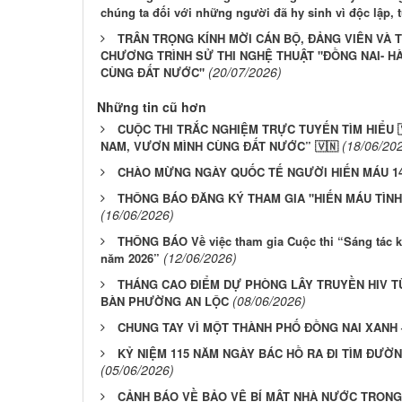
chúng ta đối với những người đã hy sinh vì độc lập, 
TRÂN TRỌNG KÍNH MỜI CÁN BỘ, ĐẢNG VIÊN VÀ 
CHƯƠNG TRÌNH SỬ THI NGHỆ THUẬT "ĐỒNG NAI- 
(20/07/2026)
CÙNG ĐẤT NƯỚC"
Những tin cũ hơn
CUỘC THI TRẮC NGHIỆM TRỰC TUYẾN TÌM HIỂU 
(18/06/20
NAM, VƯƠN MÌNH CÙNG ĐẤT NƯỚC” 🇻🇳
CHÀO MỪNG NGÀY QUỐC TẾ NGƯỜI HIẾN MÁU 14
THÔNG BÁO ĐĂNG KÝ THAM GIA "HIẾN MÁU TÌNH 
(16/06/2026)
THÔNG BÁO Về việc tham gia Cuộc thi “Sáng tác k
(12/06/2026)
năm 2026”
THÁNG CAO ĐIỂM DỰ PHÒNG LÂY TRUYỀN HIV T
(08/06/2026)
BÀN PHƯỜNG AN LỘC
CHUNG TAY VÌ MỘT THÀNH PHỐ ĐỒNG NAI XANH –
KỶ NIỆM 115 NĂM NGÀY BÁC HỒ RA ĐI TÌM ĐƯỜNG 
(05/06/2026)
CẢNH BÁO VỀ BẢO VỆ BÍ MẬT NHÀ NƯỚC TRONG 