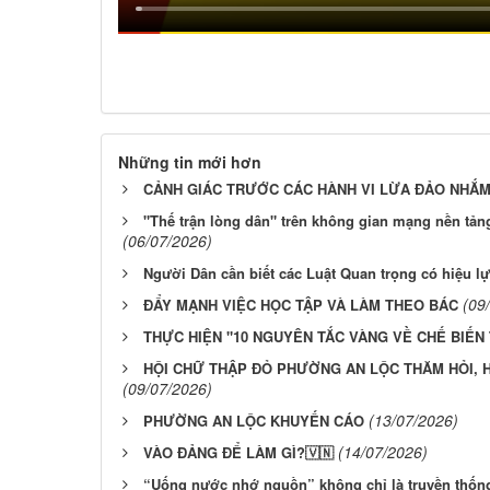
Những tin mới hơn
CẢNH GIÁC TRƯỚC CÁC HÀNH VI LỪA ĐẢO NHẮM
"Thế trận lòng dân" trên không gian mạng nền tản
(06/07/2026)
Người Dân cần biết các Luật Quan trọng có hiệu lự
(09
ĐẨY MẠNH VIỆC HỌC TẬP VÀ LÀM THEO BÁC
THỰC HIỆN "10 NGUYÊN TẮC VÀNG VỀ CHẾ BIẾN
HỘI CHỮ THẬP ĐỎ PHƯỜNG AN LỘC THĂM HỎI, H
(09/07/2026)
(13/07/2026)
PHƯỜNG AN LỘC KHUYẾN CÁO
(14/07/2026)
VÀO ĐẢNG ĐỂ LÀM GÌ?🇻🇳
“Uống nước nhớ nguồn” không chỉ là truyền thống