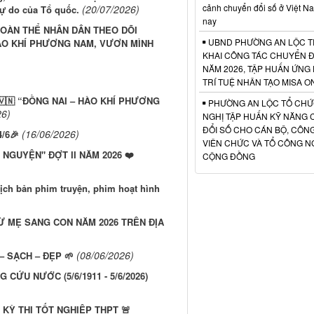
cảnh chuyển đổi số ở Việt N
(20/07/2026)
tự do của Tổ quốc.
nay
TOÀN THỂ NHÂN DÂN THEO DÕI
UBND PHƯỜNG AN LỘC T
HÀO KHÍ PHƯƠNG NAM, VƯƠN MÌNH
KHAI CÔNG TÁC CHUYỂN Đ
NĂM 2026, TẬP HUẤN ỨNG
TRÍ TUỆ NHÂN TẠO MISA O
🇻🇳 “ĐỒNG NAI – HÀO KHÍ PHƯƠNG
PHƯỜNG AN LỘC TỔ CHỨ
26)
NGHỊ TẬP HUẤN KỸ NĂNG
ĐỔI SỐ CHO CÁN BỘ, CÔN
(16/06/2026)
/6🎉
VIÊN CHỨC VÀ TỔ CÔNG N
NGUYỆN" ĐỢT II NĂM 2026 ❤️
CỘNG ĐỒNG
ịch bản phim truyện, phim hoạt hình
Ừ MẸ SANG CON NĂM 2026 TRÊN ĐỊA
(08/06/2026)
 SẠCH – ĐẸP 🌱
CỨU NƯỚC (5/6/1911 - 5/6/2026)
KỲ THI TỐT NGHIỆP THPT 🚨