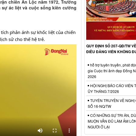
 trận chiến An Lộc năm 1972, Trường
 sự ác liệt và cuộc sống kiên cường
ích phản ánh sự khốc liệt của chiến 
ịch sử cho thế hệ trẻ.
QUY ĐỊNH SỐ 207-QĐ/TW V
ĐIỀU ĐẢNG VIÊN KHÔNG 
hỗ trợ tuyên truyền, phát đ
gia Cuộc thi ảnh đẹp Đồng 
2026
HỘI NGHỊ BÁO CÁO VIÊN
ỦY THÁNG 7/2026
TUYÊN TRUYỀN VỀ NGHỊ
SỐ 16-NQ/TW
CÓ NHỮNG SỰ TRI ÂN, D
MUỘN VẪN ĐỦ LÀM ẤM LÒ
NGƯỜI Ở LẠI