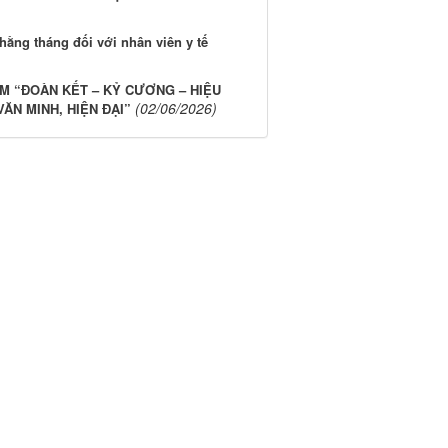
 hằng tháng đối với nhân viên y tế
ÊM “ĐOÀN KẾT – KỶ CƯƠNG – HIỆU
(02/06/2026)
ĂN MINH, HIỆN ĐẠI”