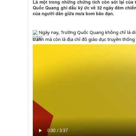
Là một trong những chứng tích còn sót lại của
Quốc Quang ghi dấu ký ức về 32 ngày đêm chiến
của người dân giữa mưa bom bão đạn.
 Ngày nay, Trường Quốc Quang không chỉ là di t
tranh mà còn là địa chỉ đỏ giáo dục truyền thống l