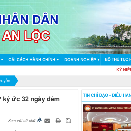
CẢI CÁCH HÀNH CHÍNH
DOANH NGHIỆP
BỘ THỦ TỤC 
▼
▼
▼
KỶ NIỆM 79 NĂM
truyền
TIN CHỈ ĐẠO - ĐIỀU HÀ
ữ ký ức 32 ngày đêm
Xem với cỡ chữ