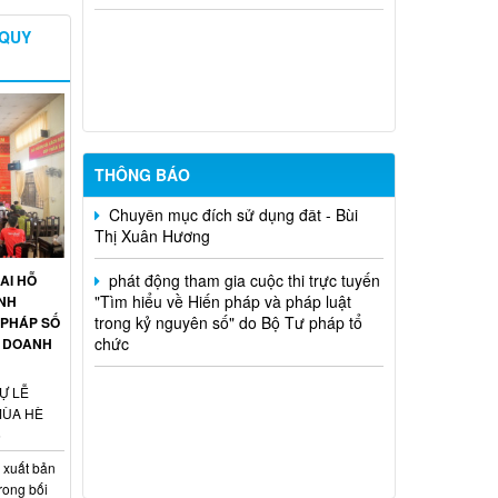
 QUY
niêm yết công khai mất giấy chứng
nhận quyền sử dụng đất đã cấp - Tạ
Quốc Long
Quyết định chuyển mục đích - nguyễn
văn nhân
THÔNG BÁO
Chuyển mục đích sử dụng đất - Bùi
Thị Xuân Hương
phát động tham gia cuộc thi trực tuyến
"Tìm hiểu về Hiến pháp và pháp luật
AI HỖ
trong kỷ nguyên số" do Bộ Tư pháp tổ
INH
chức
 PHÁP SỐ
H DOANH
Ự LỄ
MÙA HÈ
6
 xuất bản
rong bối