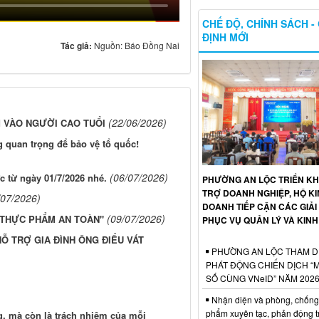
CHẾ ĐỘ, CHÍNH SÁCH -
ĐỊNH MỚI
Tác giả:
Nguồn: Báo Đồng Nai
(22/06/2026)
 VÀO NGƯỜI CAO TUỔI
g quan trọng để bảo vệ tổ quốc!
(06/07/2026)
c từ ngày 01/7/2026 nhé.
PHƯỜNG AN LỘC TRIỂN KH
TRỢ DOANH NGHIỆP, HỘ K
/07/2026)
DOANH TIẾP CẬN CÁC GIẢI
(09/07/2026)
 THỰC PHẨM AN TOÀN"
PHỤC VỤ QUẢN LÝ VÀ KIN
Ỗ TRỢ GIA ĐÌNH ÔNG ĐIỂU VÁT
PHƯỜNG AN LỘC THAM D
PHÁT ĐỘNG CHIẾN DỊCH “
SỐ CÙNG VNeID” NĂM 202
Nhận diện và phòng, chống
phẩm xuyên tạc, phản động t
, mà còn là trách nhiệm của mỗi