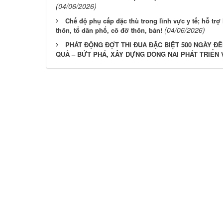
(04/06/2026)
Chế độ phụ cấp đặc thù trong lĩnh vực y tế; hỗ trợ
(04/06/2026)
thôn, tổ dân phố, cô đỡ thôn, bản!
PHÁT ĐỘNG ĐỢT THI ĐUA ĐẶC BIỆT 500 NGÀY Đ
QUẢ – BỨT PHÁ, XÂY DỰNG ĐỒNG NAI PHÁT TRIỂN V