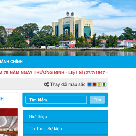
HÀNH CHÍNH
 NGÀY THƯƠNG BINH - LIỆT SĨ (27/7/1947 - 27/7/2026)
Thay đổi màu sắc
NH
Tìm
Giới thiệu
Tin Tức - Sự kiện