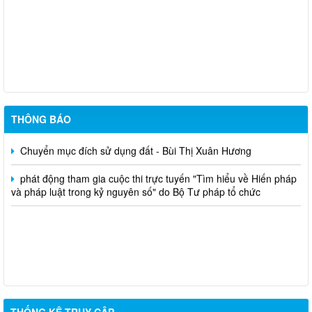
niêm yết công khai mất giấy chứng nhận quyền sử dụng đất đã
cấp - Tạ Quốc Long
THÔNG BÁO
Quyết định chuyển mục đích - nguyễn văn nhân
Chuyển mục đích sử dụng đất - Bùi Thị Xuân Hương
phát động tham gia cuộc thi trực tuyến "Tìm hiểu về Hiến pháp
và pháp luật trong kỷ nguyên số" do Bộ Tư pháp tổ chức