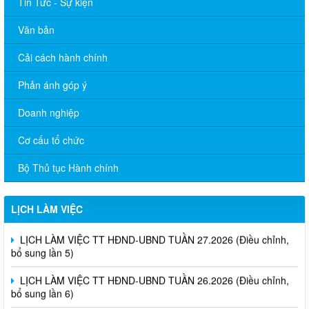
Tin Tức - Sự kiện
Văn bản
Cải cách hành chính
Phản ánh góp ý
Doanh nghiệp
Cơ cấu tổ chức
LỊCH LÀM VIỆC TT HĐND-UBND TUẦN 30.2026 (Điều chỉnh,
Bộ Thủ tục Hành chính
bổ sung lần 4)
LỊCH LÀM VIỆC TT HĐND-UBND TUẦN 28.2026 (Điều chỉnh,
LỊCH LÀM VIỆC
bổ sung lần 6)
LỊCH LÀM VIỆC TT HĐND-UBND TUẦN 27.2026 (Điều chỉnh,
bổ sung lần 5)
LỊCH LÀM VIỆC TT HĐND-UBND TUẦN 26.2026 (Điều chỉnh,
bổ sung lần 6)