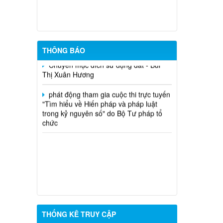
Quốc Long
Quyết định chuyển mục đích - nguyễn
văn nhân
THÔNG BÁO
Chuyển mục đích sử dụng đất - Bùi
Thị Xuân Hương
phát động tham gia cuộc thi trực tuyến
"Tìm hiểu về Hiến pháp và pháp luật
trong kỷ nguyên số" do Bộ Tư pháp tổ
chức
THỐNG KÊ TRUY CẬP