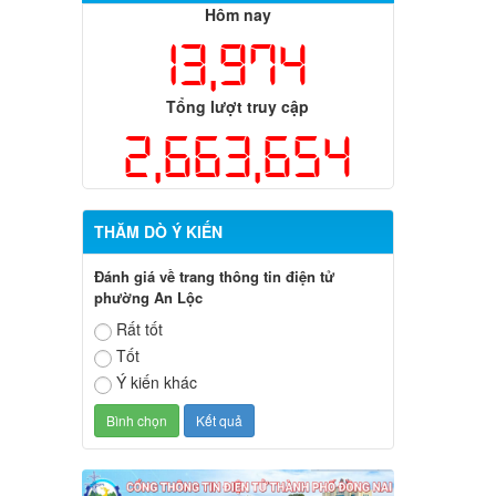
Hôm nay
13,974
Tổng lượt truy cập
2,663,654
THĂM DÒ Ý KIẾN
Đánh giá về trang thông tin điện tử
phường An Lộc
Rất tốt
Tốt
Ý kiến khác