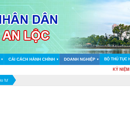
CẢI CÁCH HÀNH CHÍNH
DOANH NGHIỆP
BỘ THỦ TỤC 
▼
▼
▼
KỶ NIỆM 79 NĂM
ầu tư