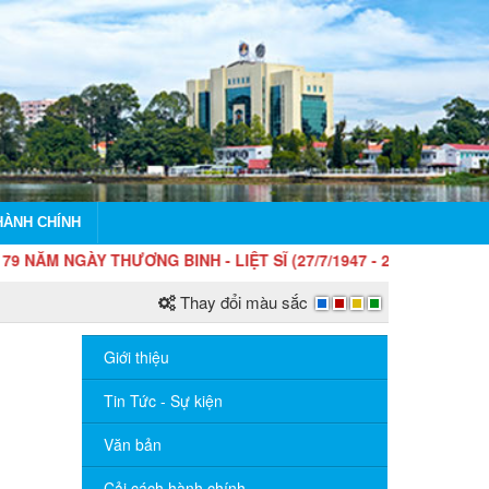
HÀNH CHÍNH
 NGÀY THƯƠNG BINH - LIỆT SĨ (27/7/1947 - 27/7/2026)
Thay đổi màu sắc
Giới thiệu
Tin Tức - Sự kiện
Văn bản
Cải cách hành chính