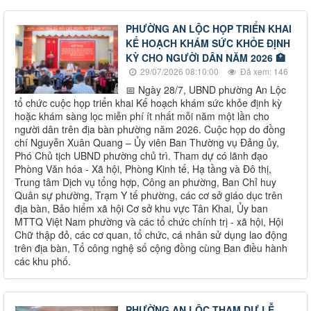
PHƯỜNG AN LỘC HỌP TRIỂN KHAI
KẾ HOẠCH KHÁM SỨC KHỎE ĐỊNH
KỲ CHO NGƯỜI DÂN NĂM 2026 🏥
29/07/2026 08:10:00
Đã xem: 146
📅 Ngày 28/7, UBND phường An Lộc
tổ chức cuộc họp triển khai Kế hoạch khám sức khỏe định kỳ
hoặc khám sàng lọc miễn phí ít nhất mỗi năm một lần cho
người dân trên địa bàn phường năm 2026. Cuộc họp do đồng
chí Nguyễn Xuân Quang – Ủy viên Ban Thường vụ Đảng ủy,
Phó Chủ tịch UBND phường chủ trì. Tham dự có lãnh đạo
Phòng Văn hóa - Xã hội, Phòng Kinh tế, Hạ tầng và Đô thị,
Trung tâm Dịch vụ tổng hợp, Công an phường, Ban Chỉ huy
Quân sự phường, Trạm Y tế phường, các cơ sở giáo dục trên
địa bàn, Bảo hiểm xã hội Cơ sở khu vực Tân Khai, Ủy ban
MTTQ Việt Nam phường và các tổ chức chính trị - xã hội, Hội
Chữ thập đỏ, các cơ quan, tổ chức, cá nhân sử dụng lao động
trên địa bàn, Tổ công nghệ số cộng đồng cùng Ban điều hành
các khu phố.
PHƯỜNG AN LỘC THAM DỰ LỄ