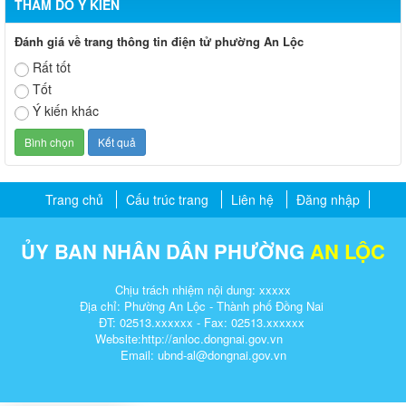
THĂM DÒ Ý KIẾN
Đánh giá về trang thông tin điện tử phường An Lộc
Rất tốt
Tốt
Ý kiến khác
Trang chủ
Cấu trúc trang
Liên hệ
Đăng nhập
ỦY BAN NHÂN DÂN PHƯỜNG
AN LỘC
Chịu trách nhiệm nội dung: xxxxx
Địa chỉ: Phường An Lộc - Thành phố Đồng Nai
ĐT: 02513.xxxxxx - Fax: 02513.xxxxxx
Website:http://anloc.dongnai.gov.vn
Email: ubnd-al@dongnai.gov.vn​