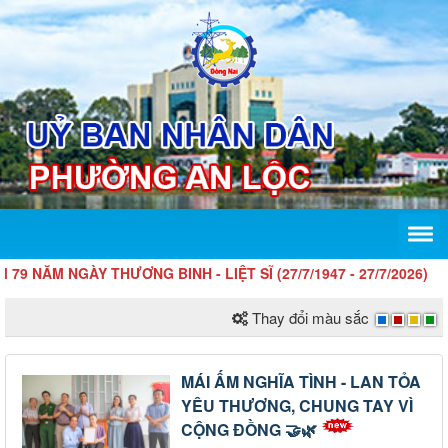
 NGÀY THƯƠNG BINH - LIỆT SĨ (27/7/1947 - 27/7/2026)
Thay đổi màu sắc
MÁI ẤM NGHĨA TÌNH - LAN TỎA
YÊU THƯƠNG, CHUNG TAY VÌ
CỘNG ĐỒNG 🤝🌿