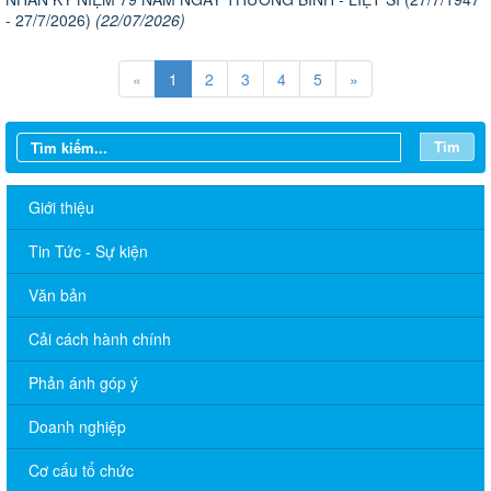
- 27/7/2026)
(22/07/2026)
«
1
2
3
4
5
»
Tìm
Giới thiệu
Tin Tức - Sự kiện
Văn bản
Cải cách hành chính
Phản ánh góp ý
Doanh nghiệp
LỊCH LÀM VIỆC TT HĐND-UBND TUẦN 30.2026 (Điều chỉnh,
Cơ cấu tổ chức
bổ sung lần 4)