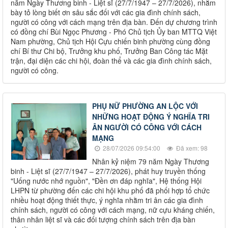
năm Ngày Thương binh - Liệt sĩ (27/7/1947 – 27/7/2026), nhằm
bày tỏ lòng biết ơn sâu sắc đối với các gia đình chính sách,
người có công với cách mạng trên địa bàn. Đến dự chương trình
có đồng chí Bùi Ngọc Phương - Phó Chủ tịch Ủy ban MTTQ Việt
Nam phường, Chủ tịch Hội Cựu chiến binh phường cùng đồng
chí Bí thư Chi bộ, Trưởng khu phố, Trưởng Ban Công tác Mặt
trận, đại diện các chi hội, đoàn thể và các gia đình chính sách,
người có công.
PHỤ NỮ PHƯỜNG AN LỘC VỚI
NHỮNG HOẠT ĐỘNG Ý NGHĨA TRI
ÂN NGƯỜI CÓ CÔNG VỚI CÁCH
MẠNG
28/07/2026 09:54:00
Đã xem: 98
Nhân kỷ niệm 79 năm Ngày Thương
binh - Liệt sĩ (27/7/1947 – 27/7/2026), phát huy truyền thống
"Uống nước nhớ nguồn", "Đền ơn đáp nghĩa", Hệ thống Hội
LHPN từ phường đến các chi hội khu phố đã phối hợp tổ chức
nhiều hoạt động thiết thực, ý nghĩa nhằm tri ân các gia đình
chính sách, người có công với cách mạng, nữ cựu kháng chiến,
thân nhân liệt sĩ và các đối tượng chính sách trên địa bàn