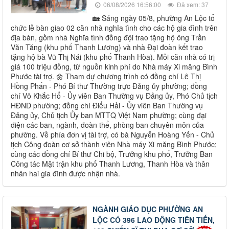
06/08/2026 16:56:00
Đã xem: 37
🏡 Sáng ngày 05/8, phường An Lộc tổ
chức lễ bàn giao 02 căn nhà nghĩa tình cho các hộ gia đình trên
địa bàn, gồm nhà Nghĩa tình đồng đội trao tặng hộ ông Trần
Văn Tăng (khu phố Thanh Lương) và nhà Đại đoàn kết trao
tặng hộ bà Vũ Thị Nái (khu phố Thanh Hòa). Mỗi căn nhà có trị
giá 100 triệu đồng, từ nguồn kinh phí do Nhà máy Xi măng Bình
Phước tài trợ. 🌼 Tham dự chương trình có đồng chí Lê Thị
Hồng Phấn - Phó Bí thư Thường trực Đảng ủy phường; đồng
chí Võ Khắc Hổ - Ủy viên Ban Thường vụ Đảng ủy, Phó Chủ tịch
HĐND phường; đồng chí Điểu Hải - Ủy viên Ban Thường vụ
Đảng ủy, Chủ tịch Ủy ban MTTQ Việt Nam phường; cùng đại
diện các ban, ngành, đoàn thể, phòng ban chuyên môn của
phường. Về phía đơn vị tài trợ, có bà Nguyễn Hoàng Yến - Chủ
tịch Công đoàn cơ sở thành viên Nhà máy Xi măng Bình Phước;
cùng các đồng chí Bí thư Chi bộ, Trưởng khu phố, Trưởng Ban
Công tác Mặt trận khu phố Thanh Lương, Thanh Hòa và thân
nhân hai gia đình được nhận nhà.
NGÀNH GIÁO DỤC PHƯỜNG AN
LỘC CÓ 396 LAO ĐỘNG TIÊN TIẾN,