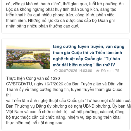
có, việc gì khó có thanh niên”, thời gian qua, tuổi trẻ phường An
Lộc đã không ngừng phát huy tinh thần xung kích, sáng tạo,
triển khai hiệu quả nhiều phong trào, công trình, phần việc
thanh niên. Những nỗ lực đó đã được các cấp bộ Đoàn ghi
nhận bằng nhiều phần thưởng cao quý.
tăng cường tuyên truyền, vận động
tham gia Cuộc thi và Triển lãm ảnh
nghệ thuật cấp Quốc gia “Tự hào
một dải biên cương” lần thứ IV
30/07/2026 14:03:00
Đã xem: 75
Thực hiện Công văn số 1290-
CV/BTGDVTU, ngày 16/7/2026 của Ban Tuyên giáo và Dân vận
Thành ủy về tăng cường thông tin, tuyên truyền tham gia Cuộc
thi
và Triển lãm ảnh nghệ thuật cấp Quốc gia “Tự hào một dải biên cươ
Ban Thường vụ Đảng ủy phường đề nghị UBND phường, Ủy ban Mặ
Việt Nam và các tổ chức chính trị - xã hội phường, các chi, đảng
bộ trực thuộc căn cứ chức năng, nhiệm vụ tập trung triển khai
thực hiện một số nội dung sau: