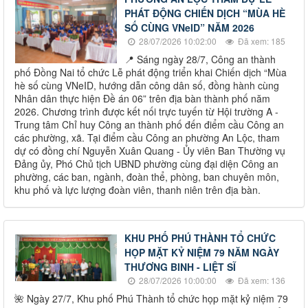
PHÁT ĐỘNG CHIẾN DỊCH “MÙA HÈ
SỐ CÙNG VNeID” NĂM 2026
28/07/2026 10:02:00
Đã xem: 185
📍 Sáng ngày 28/7, Công an thành
phố Đồng Nai tổ chức Lễ phát động triển khai Chiến dịch “Mùa
hè số cùng VNeID, hướng dẫn công dân số, đồng hành cùng
Nhân dân thực hiện Đề án 06” trên địa bàn thành phố năm
2026. Chương trình được kết nối trực tuyến từ Hội trường A -
Trung tâm Chỉ huy Công an thành phố đến điểm cầu Công an
các phường, xã. Tại điểm cầu Công an phường An Lộc, tham
dự có đồng chí Nguyễn Xuân Quang - Ủy viên Ban Thường vụ
Đảng ủy, Phó Chủ tịch UBND phường cùng đại diện Công an
phường, các ban, ngành, đoàn thể, phòng, ban chuyên môn,
khu phố và lực lượng đoàn viên, thanh niên trên địa bàn.
KHU PHỐ PHÚ THÀNH TỔ CHỨC
HỌP MẶT KỶ NIỆM 79 NĂM NGÀY
THƯƠNG BINH - LIỆT SĨ
28/07/2026 10:00:00
Đã xem: 136
🌺 Ngày 27/7, Khu phố Phú Thành tổ chức họp mặt kỷ niệm 79