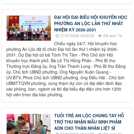
ĐẠI HỘI ĐẠI BIỂU HỘI KHUYẾN HỌC
PHƯỜNG AN LỘC LẦN THỨ NHẤT
NHIỆM KỲ 2026-2031
27/07/2026 16:22:00
Đã xem: 70
Chiều ngày 24/7, Hội khuyến học
phường An Lộc đã tổ chức Đại hội lần thứ I nhiệm kỳ 2026-
2031. Dự Đại hội có bà Trịnh Thị Tâm - Phó Chủ tịch Hội
khuyến học thành phố. Bà Lê Thị Hồng Phấn - Phó Bí thư
Thường trực Đảng ủy, ông Trần Thanh Long - Phó Bí thư Đảng
ủy, Chủ tịch UBND phường, Ông Nguyễn Xuân Quang -
UV.BTV, Phos Chủ tịch UBND phường, ông Điểu Hải - Chủ tịch
UBMTTQVN phường, cùng tham dự còn có đại diện lãnh đạo
các phòng, ban, ngành và 80 đại biểu đại diện cho hơn 1200
hội viên trren địa bàn phường.
TUỔI TRẺ AN LỘC CHUNG TAY HỖ
TRỢ THU NHẬN MẪU SINH PHẨM
ADN CHO THÂN NHÂN LIỆT SĨ
27/07/2026 16:14:00
Đã xem: 54