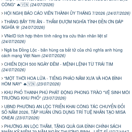
CÔNG" 🔥🇻🇳
(24/07/2026)
HỘI NGHỊ BÁO CÁO VIÊN THÀNH ỦY THÁNG 7/2026
(24/07/2026)
THÁNG BẢY TRI ÂN - THẮM ĐƯỢM NGHĨA TÌNH ĐỀN ƠN ĐÁP
NGHĨA 🌸
(24/07/2026)
VNeID tích hợp thêm tính năng tra cứu thân nhân liệt sĩ
(24/07/2026)
Ngã ba Đồng Lộc - bản hùng ca bất tử của chủ nghĩa anh hùng
cách mạng Việt Nam
(24/07/2026)
CHIẾN DỊCH 500 NGÀY ĐÊM - MỆNH LỆNH TỪ TRÁI TIM
(24/07/2026)
"MỘT THỜI HOA LỬA - TIẾNG PHÁO NĂM XƯA VÀ HÒA BÌNH
HÔM NAY" 🔥🇻🇳
(23/07/2026)
KHU PHỐ THANH PHÚ PHÁT ĐỘNG PHONG TRÀO "VỆ SINH MÔI
TRƯỜNG KHU PHỐ"
(23/07/2026)
UBND PHƯỜNG AN LỘC TRIỂN KHAI CÔNG TÁC CHUYỂN ĐỔI
SỐ NĂM 2026, TẬP HUẤN ỨNG DỤNG TRÍ TUỆ NHÂN TẠO MISA
ONEAI
(23/07/2026)
PHƯỜNG AN LỘC THĂM, TẶNG QUÀ GIA ĐÌNH CHÍNH SÁCH
NHÂN KỶ NIỆM 79 NĂM NGÀY THƯƠNG BINH - LIỆT SĨ (27/7/1947