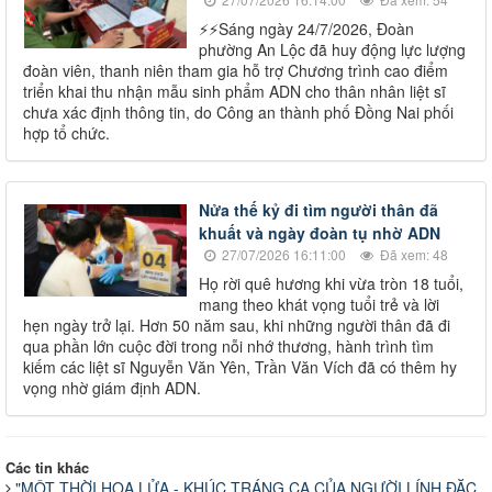
⚡️⚡️Sáng ngày 24/7/2026, Đoàn
phường An Lộc đã huy động lực lượng
đoàn viên, thanh niên tham gia hỗ trợ Chương trình cao điểm
triển khai thu nhận mẫu sinh phẩm ADN cho thân nhân liệt sĩ
chưa xác định thông tin, do Công an thành phố Đồng Nai phối
hợp tổ chức.
Nửa thế kỷ đi tìm người thân đã
khuất và ngày đoàn tụ nhờ ADN
27/07/2026 16:11:00
Đã xem: 48
Họ rời quê hương khi vừa tròn 18 tuổi,
mang theo khát vọng tuổi trẻ và lời
hẹn ngày trở lại. Hơn 50 năm sau, khi những người thân đã đi
qua phần lớn cuộc đời trong nỗi nhớ thương, hành trình tìm
kiếm các liệt sĩ Nguyễn Văn Yên, Trần Văn Vích đã có thêm hy
vọng nhờ giám định ADN.
Các tin khác
"MỘT THỜI HOA LỬA - KHÚC TRÁNG CA CỦA NGƯỜI LÍNH ĐẶC