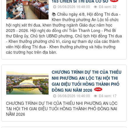
163 CHIẾN SĨ THI ĐUA CƠ SỞ
06/08/2026 16:48:00
Đã xem: 32
📚 Chiều ngày 4/8, Hội đồng Thi đua -
Khen thưởng phường An Lộc tổ chức
hội nghị xét thi đua, khen thưởng ngành Giáo dục năm học
2025 - 2026. Hội nghị do đồng chí Trần Thanh Long - Phó Bí
thư Đảng ủy, Chủ tịch UBND phường, Chủ tịch Hội đồng Thi đua
- Khen thưởng phường chủ trì, cùng sự tham dự của các thành
viên Hội đồng Thi đua - Khen thưởng phường và hiệu trưởng
các trường học trên địa bàn.
CHƯƠNG TRÌNH DỰ THI CỦA THIẾU
NHI PHƯỜNG AN LỘC TẠI HỘI THI
GIAI ĐIỆU TUỔI HỒNG THÀNH PHỐ
ĐỒNG NAI NĂM 2026
06/08/2026 16:46:00
Đã xem: 17
CHƯƠNG TRÌNH DỰ THI CỦA THIẾU NHI PHƯỜNG AN LỘC
TẠI HỘI THI GIAI ĐIỆU TUỔI HỒNG THÀNH PHỐ ĐỒNG NAI
NĂM 2026