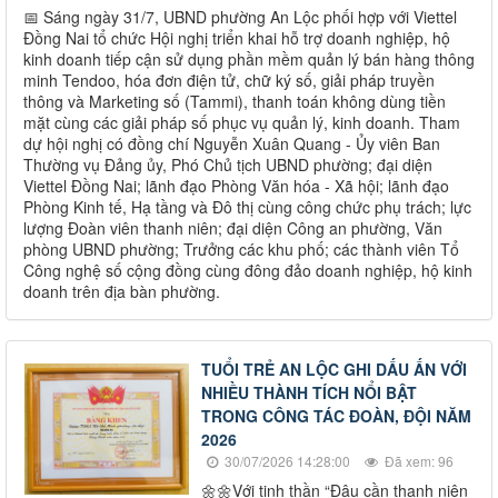
📅 Sáng ngày 31/7, UBND phường An Lộc phối hợp với Viettel
Đồng Nai tổ chức Hội nghị triển khai hỗ trợ doanh nghiệp, hộ
kinh doanh tiếp cận sử dụng phần mềm quản lý bán hàng thông
minh Tendoo, hóa đơn điện tử, chữ ký số, giải pháp truyền
thông và Marketing số (Tammi), thanh toán không dùng tiền
mặt cùng các giải pháp số phục vụ quản lý, kinh doanh. Tham
dự hội nghị có đồng chí Nguyễn Xuân Quang - Ủy viên Ban
Thường vụ Đảng ủy, Phó Chủ tịch UBND phường; đại diện
Viettel Đồng Nai; lãnh đạo Phòng Văn hóa - Xã hội; lãnh đạo
Phòng Kinh tế, Hạ tầng và Đô thị cùng công chức phụ trách; lực
lượng Đoàn viên thanh niên; đại diện Công an phường, Văn
phòng UBND phường; Trưởng các khu phố; các thành viên Tổ
Công nghệ số cộng đồng cùng đông đảo doanh nghiệp, hộ kinh
doanh trên địa bàn phường.
TUỔI TRẺ AN LỘC GHI DẤU ẤN VỚI
NHIỀU THÀNH TÍCH NỔI BẬT
TRONG CÔNG TÁC ĐOÀN, ĐỘI NĂM
2026
30/07/2026 14:28:00
Đã xem: 96
🌼🌼Với tinh thần “Đâu cần thanh niên