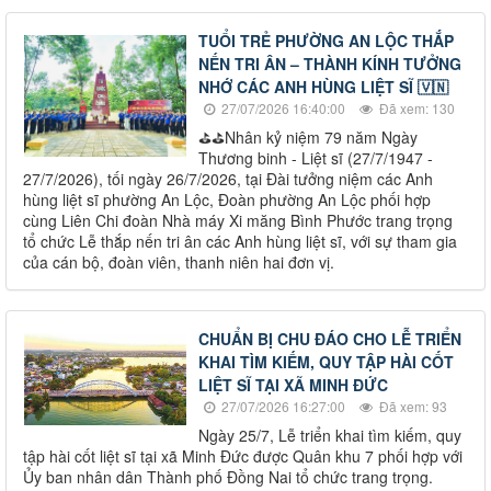
TUỔI TRẺ PHƯỜNG AN LỘC THẮP
NẾN TRI ÂN – THÀNH KÍNH TƯỞNG
NHỚ CÁC ANH HÙNG LIỆT SĨ 🇻🇳
27/07/2026 16:40:00
Đã xem: 130
⛳️⛳️Nhân kỷ niệm 79 năm Ngày
Thương binh - Liệt sĩ (27/7/1947 -
27/7/2026), tối ngày 26/7/2026, tại Đài tưởng niệm các Anh
hùng liệt sĩ phường An Lộc, Đoàn phường An Lộc phối hợp
cùng Liên Chi đoàn Nhà máy Xi măng Bình Phước trang trọng
tổ chức Lễ thắp nến tri ân các Anh hùng liệt sĩ, với sự tham gia
của cán bộ, đoàn viên, thanh niên hai đơn vị.
CHUẨN BỊ CHU ĐÁO CHO LỄ TRIỂN
KHAI TÌM KIẾM, QUY TẬP HÀI CỐT
LIỆT SĨ TẠI XÃ MINH ĐỨC
27/07/2026 16:27:00
Đã xem: 93
Ngày 25/7, Lễ triển khai tìm kiếm, quy
tập hài cốt liệt sĩ tại xã Minh Đức được Quân khu 7 phối hợp với
Ủy ban nhân dân Thành phố Đồng Nai tổ chức trang trọng.