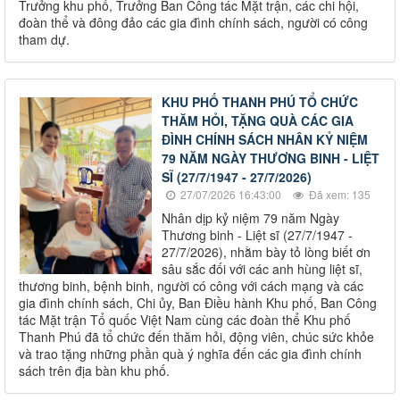
Trưởng khu phố, Trưởng Ban Công tác Mặt trận, các chi hội,
đoàn thể và đông đảo các gia đình chính sách, người có công
tham dự.
KHU PHỐ THANH PHÚ TỔ CHỨC
THĂM HỎI, TẶNG QUÀ CÁC GIA
ĐÌNH CHÍNH SÁCH NHÂN KỶ NIỆM
79 NĂM NGÀY THƯƠNG BINH - LIỆT
SĨ (27/7/1947 - 27/7/2026)
27/07/2026 16:43:00
Đã xem: 135
Nhân dịp kỷ niệm 79 năm Ngày
Thương binh - Liệt sĩ (27/7/1947 -
27/7/2026), nhằm bày tỏ lòng biết ơn
sâu sắc đối với các anh hùng liệt sĩ,
thương binh, bệnh binh, người có công với cách mạng và các
gia đình chính sách, Chi ủy, Ban Điều hành Khu phố, Ban Công
tác Mặt trận Tổ quốc Việt Nam cùng các đoàn thể Khu phố
Thanh Phú đã tổ chức đến thăm hỏi, động viên, chúc sức khỏe
và trao tặng những phần quà ý nghĩa đến các gia đình chính
sách trên địa bàn khu phố.