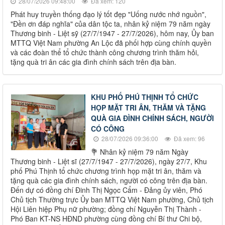
28/07/2026 09:48:00
Đã xem: 120
Phát huy truyền thống đạo lý tốt đẹp "Uống nước nhớ nguồn",
"Đền ơn đáp nghĩa" của dân tộc ta, nhân kỷ niệm 79 năm ngày
Thương binh - Liệt sỹ (27/7/1947 - 27/7/2026), hôm nay, Ủy ban
MTTQ Việt Nam phường An Lộc đã phối hợp cùng chính quyền
và các đoàn thể tổ chức thành công chương trình thăm hỏi,
tặng quà tri ân các gia đình chính sách trên địa bàn.
KHU PHỐ PHÚ THỊNH TỔ CHỨC
HỌP MẶT TRI ÂN, THĂM VÀ TẶNG
QUÀ GIA ĐÌNH CHÍNH SÁCH, NGƯỜI
CÓ CÔNG
28/07/2026 09:36:00
Đã xem: 96
💐 Nhân kỷ niệm 79 năm Ngày
Thương binh - Liệt sĩ (27/7/1947 - 27/7/2026), ngày 27/7, Khu
phố Phú Thịnh tổ chức chương trình họp mặt tri ân, thăm và
tặng quà các gia đình chính sách, người có công trên địa bàn.
Đến dự có đồng chí Đinh Thị Ngọc Cẩm - Đảng ủy viên, Phó
Chủ tịch Thường trực Ủy ban MTTQ Việt Nam phường, Chủ tịch
Hội Liên hiệp Phụ nữ phường; đồng chí Nguyễn Thị Thành -
Phó Ban KT-NS HĐND phường cùng đồng chí Bí thư Chi bộ,