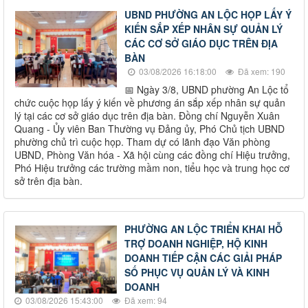
UBND PHƯỜNG AN LỘC HỌP LẤY Ý
KIẾN SẮP XẾP NHÂN SỰ QUẢN LÝ
CÁC CƠ SỞ GIÁO DỤC TRÊN ĐỊA
BÀN
03/08/2026 16:18:00
Đã xem: 190
📅 Ngày 3/8, UBND phường An Lộc tổ
chức cuộc họp lấy ý kiến về phương án sắp xếp nhân sự quản
lý tại các cơ sở giáo dục trên địa bàn. Đồng chí Nguyễn Xuân
Quang - Ủy viên Ban Thường vụ Đảng ủy, Phó Chủ tịch UBND
phường chủ trì cuộc họp. Tham dự có lãnh đạo Văn phòng
UBND, Phòng Văn hóa - Xã hội cùng các đồng chí Hiệu trưởng,
Phó Hiệu trưởng các trường mầm non, tiểu học và trung học cơ
sở trên địa bàn.
PHƯỜNG AN LỘC TRIỂN KHAI HỖ
TRỢ DOANH NGHIỆP, HỘ KINH
DOANH TIẾP CẬN CÁC GIẢI PHÁP
SỐ PHỤC VỤ QUẢN LÝ VÀ KINH
DOANH
03/08/2026 15:43:00
Đã xem: 94