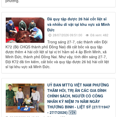
phường.
Đã quy tập được 26 hài cốt liệt sĩ
và nhiều di vật tại khu vực xã Minh
Đức
28/07/2026 09:51:00
Đã xem: 482
Trong sáng 27-7, các thành viên Đội
K72 (Bộ CHQS thành phố Đồng Nai) đã cất bốc và quy tập
được thêm 4 hài cốt liệt sĩ tại vị trí hầm số 4 ấp Bình Minh, xã
Minh Đức, thành phố Đồng Nai. Như vậy, tính đến sáng 27-7,
Đội K72 đã tìm kiếm, cất bốc và quy tập được 26 bộ hài cốt liệt
sĩ tại khu vực xã Minh Đức.
UỶ BAN MTTQ VIỆT NAM PHƯỜNG
THĂM HỎI, TRỊ ÂN CÁC GIA ĐÌNH
CHÍNH SÁCH, NGƯỜI CÓ CÔNG
NHÂN KỶ NIỆM 79 NĂM NGÀY
THƯƠNG BINH - LIỆT SỸ (27/7/1947
- 27/7/2026) 🇻🇳