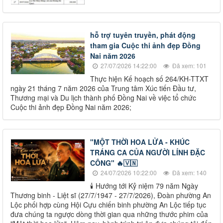
hỗ trợ tuyên truyền, phát động
tham gia Cuộc thi ảnh đẹp Đồng
Nai năm 2026
27/07/2026 14:22:00
Đã xem: 101
Thực hiện Kế hoạch số 264/KH-TTXT
ngày 21 tháng 7 năm 2026 của Trung tâm Xúc tiến Đầu tư,
Thương mại và Du lịch thành phố Đồng Nai về việc tổ chức
Cuộc thi ảnh đẹp Đồng Nai năm 2026;
"MỘT THỜI HOA LỬA - KHÚC
TRÁNG CA CỦA NGƯỜI LÍNH ĐẶC
CÔNG" 🔥🇻🇳
24/07/2026 10:22:00
Đã xem: 140
🕯️ Hướng tới Kỷ niệm 79 năm Ngày
Thương binh - Liệt sĩ (27/7/1947 - 27/7/2026), Đoàn phường An
Lộc phối hợp cùng Hội Cựu chiến binh phường An Lộc tiếp tục
đưa chúng ta ngược dòng thời gian qua những thước phim của