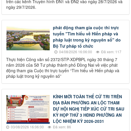
trên các kênh Truyền hình ĐN1 và ĐN2 vào ngày 28/7/2026 và
ngày 29/7/2026.
phát động tham gia cuộc thi trực
tuyến "Tìm hiểu về Hiến pháp và
pháp luật trong kỷ nguyên số" do
Bộ Tư pháp tổ chức
04/08/2026 16:06:00
Đã xem: 117
Thực hiện Công văn số 2372/STP-XDPBPL ngày 30 tháng 7
năm 2026 của Sở Tư pháp thành phố Đồng Nai về việc phát
động tham gia Cuộc thi trực tuyến “Tìm hiểu về Hiến pháp và
pháp luật trong kỷ nguyên số”
KÍNH MỜI TOÀN THỂ CỬ TRI TRÊN
ĐỊA BÀN PHƯỜNG AN LỘC THAM
DỰ HỘI NGHỊ TIẾP XÚC CỬ TRI SAU
KỲ HỌP THỨ 3 HĐND PHƯỜNG AN
LỘC NHIỆM KỲ 2026-2031
03/08/2026 16:06:00
Đã xem: 86