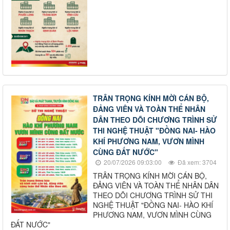
TRÂN TRỌNG KÍNH MỜI CÁN BỘ,
ĐẢNG VIÊN VÀ TOÀN THỂ NHÂN
DÂN THEO DÕI CHƯƠNG TRÌNH SỬ
THI NGHỆ THUẬT "ĐỒNG NAI- HÀO
KHÍ PHƯƠNG NAM, VƯƠN MÌNH
CÙNG ĐẤT NƯỚC"
20/07/2026 09:03:00
Đã xem: 3704
TRÂN TRỌNG KÍNH MỜI CÁN BỘ,
ĐẢNG VIÊN VÀ TOÀN THỂ NHÂN DÂN
THEO DÕI CHƯƠNG TRÌNH SỬ THI
NGHỆ THUẬT "ĐỒNG NAI- HÀO KHÍ
PHƯƠNG NAM, VƯƠN MÌNH CÙNG
ĐẤT NƯỚC"