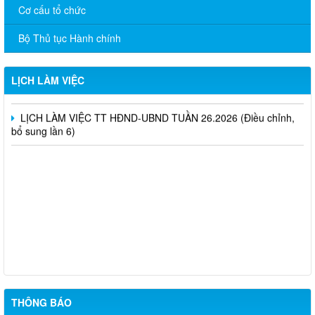
Cơ cấu tổ chức
LỊCH LÀM VIỆC TT HĐND-UBND TUẦN 28.2026 (Điều chỉnh,
bổ sung lần 6)
Bộ Thủ tục Hành chính
LỊCH LÀM VIỆC TT HĐND-UBND TUẦN 27.2026 (Điều chỉnh,
bổ sung lần 5)
LỊCH LÀM VIỆC
LỊCH LÀM VIỆC TT HĐND-UBND TUẦN 26.2026 (Điều chỉnh,
bổ sung lần 6)
niêm yết công khai mất giấy chứng nhận quyền sử dụng đất đã
cấp - Tạ Quốc Long
Quyết định chuyển mục đích - nguyễn văn nhân
Chuyển mục đích sử dụng đất - Bùi Thị Xuân Hương
THÔNG BÁO