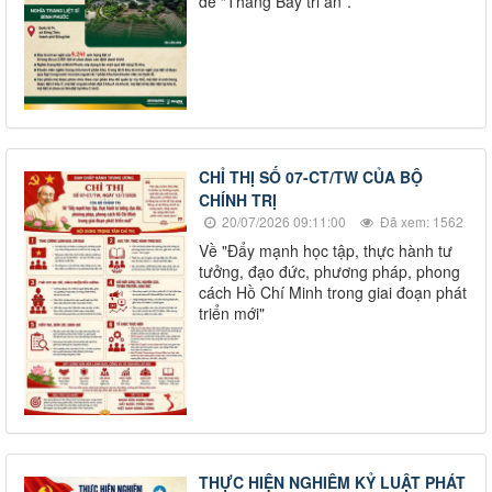
đề “Tháng Bảy tri ân”.
CHỈ THỊ SỐ 07-CT/TW CỦA BỘ
CHÍNH TRỊ
20/07/2026 09:11:00
Đã xem: 1562
Về "Đẩy mạnh học tập, thực hành tư
tưởng, đạo đức, phương pháp, phong
cách Hồ Chí Minh trong giai đoạn phát
triển mới"
THỰC HIỆN NGHIÊM KỶ LUẬT PHÁT