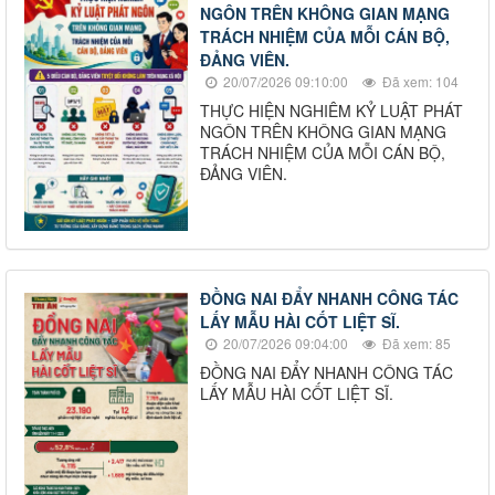
NGÔN TRÊN KHÔNG GIAN MẠNG
TRÁCH NHIỆM CỦA MỖI CÁN BỘ,
ĐẢNG VIÊN.
20/07/2026 09:10:00
Đã xem: 104
THỰC HIỆN NGHIÊM KỶ LUẬT PHÁT
NGÔN TRÊN KHÔNG GIAN MẠNG
TRÁCH NHIỆM CỦA MỖI CÁN BỘ,
ĐẢNG VIÊN.
ĐỒNG NAI ĐẨY NHANH CÔNG TÁC
LẤY MẪU HÀI CỐT LIỆT SĨ.
20/07/2026 09:04:00
Đã xem: 85
ĐỒNG NAI ĐẨY NHANH CÔNG TÁC
LẤY MẪU HÀI CỐT LIỆT SĨ.