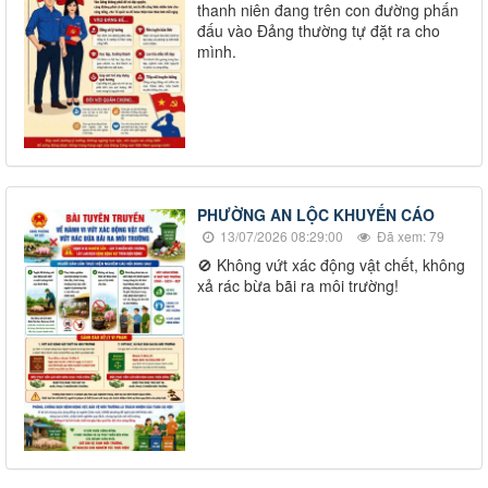
thanh niên đang trên con đường phấn
đấu vào Đảng thường tự đặt ra cho
mình.
PHƯỜNG AN LỘC KHUYẾN CÁO
13/07/2026 08:29:00
Đã xem: 79
🚫 Không vứt xác động vật chết, không
xả rác bừa bãi ra môi trường!