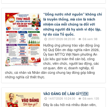
“Uống nước nhớ nguồn” không chỉ
là truyền thống, mà còn là trách
nhiệm của mỗi chúng ta đối với
những người đã hy sinh vì độc lập,
tự do của Tổ quốc.
20/07/2026 08:20:00
Đã xem: 98
Hưởng ứng phong trào vận động ủng
hộ Quỹ Đền ơn đáp nghĩa năm 2026,
Ủy ban MTTQ Việt Nam phường An
Lộc kêu gọi toàn thể cán bộ, công
chức, viên chức, người lao động, các
cơ quan, đơn vị, doanh nghiệp, tổ
chức, cá nhân và Nhân dân cùng chung tay đóng góp bằng
những nghĩa cử thiết thực.
VÀO ĐẢNG ĐỂ LÀM GÌ?🇻🇳
14/07/2026 10:24:00
Đã xem: 135
Đây là câu hỏi mà nhiều đoàn viên,