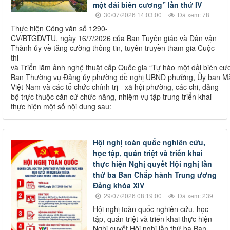
một dải biên cương” lần thứ IV
30/07/2026 14:03:00
Đã xem: 78
Thực hiện Công văn số 1290-
CV/BTGDVTU, ngày 16/7/2026 của Ban Tuyên giáo và Dân vận
Thành ủy về tăng cường thông tin, tuyên truyền tham gia Cuộc
thi
và Triển lãm ảnh nghệ thuật cấp Quốc gia “Tự hào một dải biên cươ
Ban Thường vụ Đảng ủy phường đề nghị UBND phường, Ủy ban Mặ
Việt Nam và các tổ chức chính trị - xã hội phường, các chi, đảng
bộ trực thuộc căn cứ chức năng, nhiệm vụ tập trung triển khai
thực hiện một số nội dung sau:
Hội nghị toàn quốc nghiên cứu,
học tập, quán triệt và triển khai
thực hiện Nghị quyết Hội nghị lần
thứ ba Ban Chấp hành Trung ương
Đảng khóa XIV
29/07/2026 08:19:00
Đã xem: 239
Hội nghị toàn quốc nghiên cứu, học
tập, quán triệt và triển khai thực hiện
Nghị quyết Hội nghị lần thứ ba Ban