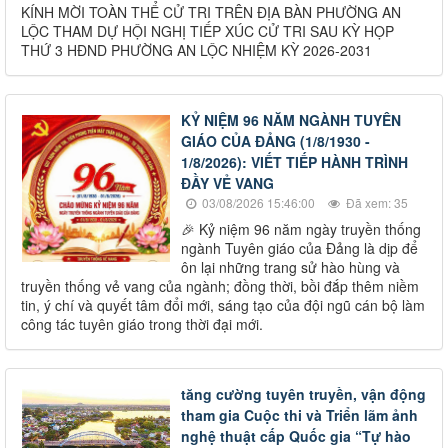
KÍNH MỜI TOÀN THỂ CỬ TRI TRÊN ĐỊA BÀN PHƯỜNG AN
LỘC THAM DỰ HỘI NGHỊ TIẾP XÚC CỬ TRI SAU KỲ HỌP
THỨ 3 HĐND PHƯỜNG AN LỘC NHIỆM KỲ 2026-2031
KỶ NIỆM 96 NĂM NGÀNH TUYÊN
GIÁO CỦA ĐẢNG (1/8/1930 -
1/8/2026): VIẾT TIẾP HÀNH TRÌNH
ĐẦY VẺ VANG
03/08/2026 15:46:00
Đã xem: 35
🎉 Kỷ niệm 96 năm ngày truyền thống
ngành Tuyên giáo của Ðảng là dịp để
ôn lại những trang sử hào hùng và
truyền thống vẻ vang của ngành; đồng thời, bồi đắp thêm niềm
tin, ý chí và quyết tâm đổi mới, sáng tạo của đội ngũ cán bộ làm
công tác tuyên giáo trong thời đại mới.
tăng cường tuyên truyền, vận động
tham gia Cuộc thi và Triển lãm ảnh
nghệ thuật cấp Quốc gia “Tự hào