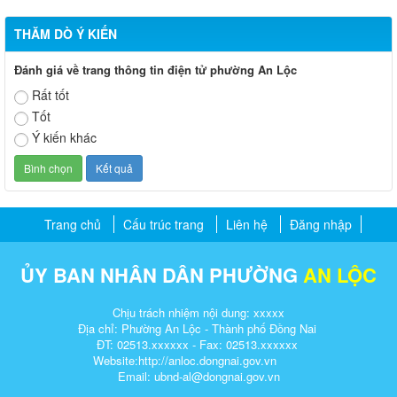
THĂM DÒ Ý KIẾN
Đánh giá về trang thông tin điện tử phường An Lộc
Rất tốt
Tốt
Ý kiến khác
Trang chủ
Cấu trúc trang
Liên hệ
Đăng nhập
ỦY BAN NHÂN DÂN PHƯỜNG
AN LỘC
Chịu trách nhiệm nội dung: xxxxx
Địa chỉ: Phường An Lộc - Thành phố Đồng Nai
ĐT: 02513.xxxxxx - Fax: 02513.xxxxxx
Website:http://anloc.dongnai.gov.vn
Email: ubnd-al@dongnai.gov.vn​