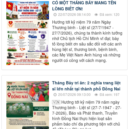
CÓ MỘT THÁNG BẢY MANG TÊN
LÒNG BIẾT ƠN!
22/07/2026 08:14:00
Đã xem: 120
Hướng tới kỷ niệm 79 năm Ngày
Thương binh - Liệt sĩ (27/7/1947 -
27/7/2026), chúng ta thành kính tưởng
nhớ Chủ tịch Hồ Chí Minh vĩ đại; bày
tỏ lòng biết ơn sâu sắc đối với các anh
hùng liệt sĩ, thương binh, bệnh binh,
các Mẹ Việt Nam Anh hùng và những
người có công với cách mạng.
Tháng Bảy tri ân: 2 nghĩa trang liệt
sĩ lớn nhất tại thành phố Đồng Nai
20/07/2026 09:13:00
Đã xem: 197
🇻🇳 Hướng tới kỷ niệm 79 năm ngày
Thương binh - Liệt sĩ (27-7-1947 - 27-
7-2026), Báo và Phát thanh, Truyền
hình Đồng Nai thực hiện loạt sản
phẩm báo chí đa phương tiện với chủ