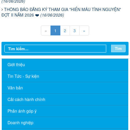
(16/06/2026)
THÔNG BÁO ĐĂNG KÝ THAM GIA "HIẾN MÁU TÌNH NGUYỆN"
ĐỢT II NĂM 2026 ❤️
(16/06/2026)
«
1
2
3
»
Tìm
Giới thiệu
Tin Tức - Sự kiện
Văn bản
Cải cách hành chính
Phản ánh góp ý
Doanh nghiệp
LỊCH LÀM VIỆC TT HĐND-UBND TUẦN 30.2026 (Điều chỉnh,
bổ sung lần 4)