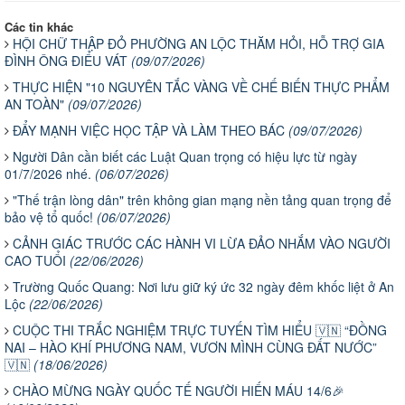
Các tin khác
HỘI CHỮ THẬP ĐỎ PHƯỜNG AN LỘC THĂM HỎI, HỖ TRỢ GIA
ĐÌNH ÔNG ĐIỂU VÁT
(09/07/2026)
THỰC HIỆN "10 NGUYÊN TẮC VÀNG VỀ CHẾ BIẾN THỰC PHẨM
AN TOÀN"
(09/07/2026)
ĐẨY MẠNH VIỆC HỌC TẬP VÀ LÀM THEO BÁC
(09/07/2026)
Người Dân cần biết các Luật Quan trọng có hiệu lực từ ngày
01/7/2026 nhé.
(06/07/2026)
"Thế trận lòng dân" trên không gian mạng nền tảng quan trọng để
bảo vệ tổ quốc!
(06/07/2026)
CẢNH GIÁC TRƯỚC CÁC HÀNH VI LỪA ĐẢO NHẮM VÀO NGƯỜI
CAO TUỔI
(22/06/2026)
Trường Quốc Quang: Nơi lưu giữ ký ức 32 ngày đêm khốc liệt ở An
Lộc
(22/06/2026)
CUỘC THI TRẮC NGHIỆM TRỰC TUYẾN TÌM HIỂU 🇻🇳 “ĐỒNG
NAI – HÀO KHÍ PHƯƠNG NAM, VƯƠN MÌNH CÙNG ĐẤT NƯỚC”
🇻🇳
(18/06/2026)
CHÀO MỪNG NGÀY QUỐC TẾ NGƯỜI HIẾN MÁU 14/6🎉