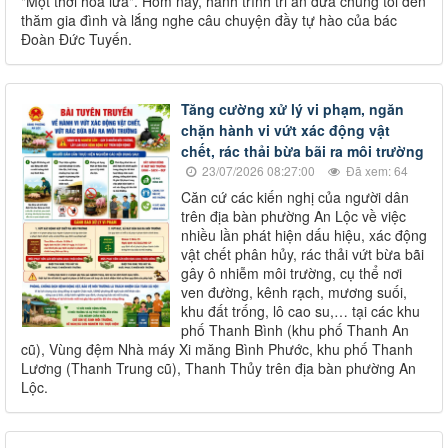
"Một thời hoa lửa". Hôm nay, hành trình tri ân đưa chúng tôi đến
thăm gia đình và lắng nghe câu chuyện đầy tự hào của bác
Đoàn Đức Tuyến.
Tăng cường xử lý vi phạm, ngăn
chặn hành vi vứt xác động vật
chết, rác thải bừa bãi ra môi trường
23/07/2026 08:27:00
Đã xem: 64
Căn cứ các kiến nghị của người dân
trên địa bàn phường An Lộc về việc
nhiều lần phát hiện dấu hiệu, xác động
vật chết phân hủy, rác thải vứt bừa bãi
gây ô nhiễm môi trường, cụ thể nơi
ven đường, kênh rạch, mương suối,
khu đất trống, lô cao su,… tại các khu
phố Thanh Bình (khu phố Thanh An
cũ), Vùng đệm Nhà máy Xi măng Bình Phước, khu phố Thanh
Lương (Thanh Trung cũ), Thanh Thủy trên địa bàn phường An
Lộc.