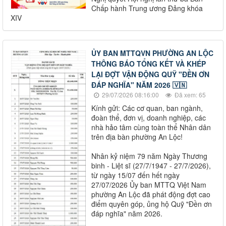
Chấp hành Trung ương Đảng khóa
XIV
ỦY BAN MTTQVN PHƯỜNG AN LỘC
THÔNG BÁO TỔNG KẾT VÀ KHÉP
LẠI ĐỢT VẬN ĐỘNG QUỸ "ĐỀN ƠN
ĐÁP NGHĨA" NĂM 2026 🇻🇳
29/07/2026 08:16:00
Đã xem: 65
Kính gửi: Các cơ quan, ban ngành,
đoàn thể, đơn vị, doanh nghiệp, các
nhà hảo tâm cùng toàn thể Nhân dân
trên địa bàn phường An Lộc!
Nhân kỷ niệm 79 năm Ngày Thương
binh - Liệt sĩ (27/7/1947 - 27/7/2026),
từ ngày 15/07 đến hết ngày
27/07/2026 Ủy ban MTTQ Việt Nam
phường An Lộc đã phát động đợt cao
điểm quyên góp, ủng hộ Quỹ "Đền ơn
đáp nghĩa" năm 2026.