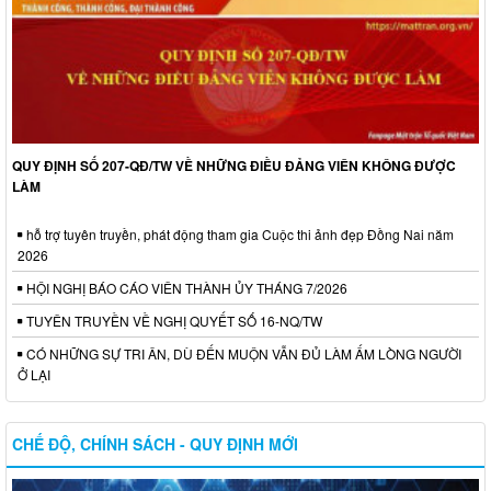
QUY ĐỊNH SỐ 207-QĐ/TW VỀ NHỮNG ĐIỀU ĐẢNG VIÊN KHÔNG ĐƯỢC
LÀM
hỗ trợ tuyên truyền, phát động tham gia Cuộc thi ảnh đẹp Đồng Nai năm
2026
HỘI NGHỊ BÁO CÁO VIÊN THÀNH ỦY THÁNG 7/2026
TUYÊN TRUYỀN VỀ NGHỊ QUYẾT SỐ 16-NQ/TW
CÓ NHỮNG SỰ TRI ÂN, DÙ ĐẾN MUỘN VẪN ĐỦ LÀM ẤM LÒNG NGƯỜI
Ở LẠI
CHẾ ĐỘ, CHÍNH SÁCH - QUY ĐỊNH MỚI