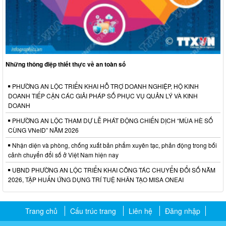
Những thông điệp thiết thực về an toàn số
PHƯỜNG AN LỘC TRIỂN KHAI HỖ TRỢ DOANH NGHIỆP, HỘ KINH
DOANH TIẾP CẬN CÁC GIẢI PHÁP SỐ PHỤC VỤ QUẢN LÝ VÀ KINH
DOANH
PHƯỜNG AN LỘC THAM DỰ LỄ PHÁT ĐỘNG CHIẾN DỊCH “MÙA HÈ SỐ
CÙNG VNeID” NĂM 2026
Nhận diện và phòng, chống xuất bản phẩm xuyên tạc, phản động trong bối
cảnh chuyển đổi số ở Việt Nam hiện nay
UBND PHƯỜNG AN LỘC TRIỂN KHAI CÔNG TÁC CHUYỂN ĐỔI SỐ NĂM
2026, TẬP HUẤN ỨNG DỤNG TRÍ TUỆ NHÂN TẠO MISA ONEAI
Trang chủ
Cấu trúc trang
Liên hệ
Đăng nhập