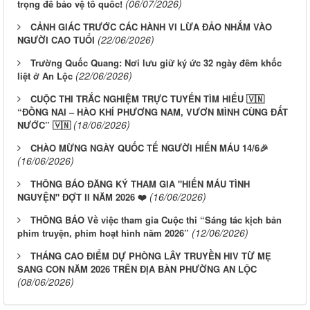
(06/07/2026)
trọng để bảo vệ tổ quốc!
CẢNH GIÁC TRƯỚC CÁC HÀNH VI LỪA ĐẢO NHẮM VÀO
(22/06/2026)
NGƯỜI CAO TUỔI
Trường Quốc Quang: Nơi lưu giữ ký ức 32 ngày đêm khốc
(22/06/2026)
liệt ở An Lộc
CUỘC THI TRẮC NGHIỆM TRỰC TUYẾN TÌM HIỂU 🇻🇳
“ĐỒNG NAI – HÀO KHÍ PHƯƠNG NAM, VƯƠN MÌNH CÙNG ĐẤT
(18/06/2026)
NƯỚC” 🇻🇳
CHÀO MỪNG NGÀY QUỐC TẾ NGƯỜI HIẾN MÁU 14/6🎉
(16/06/2026)
THÔNG BÁO ĐĂNG KÝ THAM GIA "HIẾN MÁU TÌNH
(16/06/2026)
NGUYỆN" ĐỢT II NĂM 2026 ❤️
THÔNG BÁO Về việc tham gia Cuộc thi “Sáng tác kịch bản
(12/06/2026)
phim truyện, phim hoạt hình năm 2026”
THÁNG CAO ĐIỂM DỰ PHÒNG LÂY TRUYỀN HIV TỪ MẸ
SANG CON NĂM 2026 TRÊN ĐỊA BÀN PHƯỜNG AN LỘC
(08/06/2026)