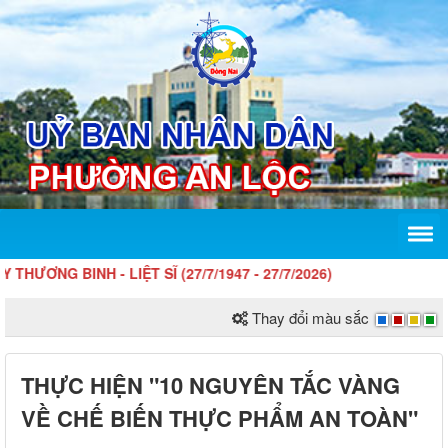
G BINH - LIỆT SĨ (27/7/1947 - 27/7/2026)
Thay đổi màu sắc
THỰC HIỆN "10 NGUYÊN TẮC VÀNG
VỀ CHẾ BIẾN THỰC PHẨM AN TOÀN"