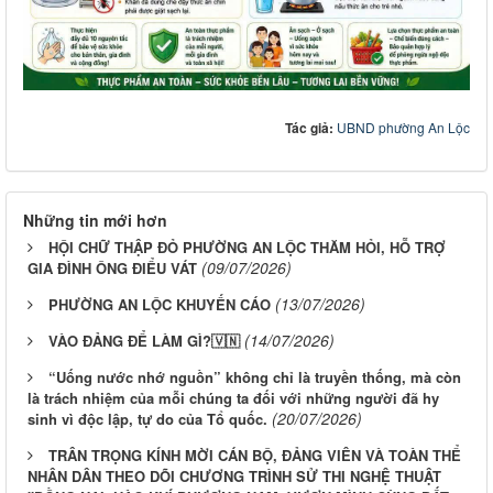
Tác giả:
UBND phường An Lộc
Những tin mới hơn
HỘI CHỮ THẬP ĐỎ PHƯỜNG AN LỘC THĂM HỎI, HỖ TRỢ
(09/07/2026)
GIA ĐÌNH ÔNG ĐIỂU VÁT
(13/07/2026)
PHƯỜNG AN LỘC KHUYẾN CÁO
(14/07/2026)
VÀO ĐẢNG ĐỂ LÀM GÌ?🇻🇳
“Uống nước nhớ nguồn” không chỉ là truyền thống, mà còn
là trách nhiệm của mỗi chúng ta đối với những người đã hy
(20/07/2026)
sinh vì độc lập, tự do của Tổ quốc.
TRÂN TRỌNG KÍNH MỜI CÁN BỘ, ĐẢNG VIÊN VÀ TOÀN THỂ
NHÂN DÂN THEO DÕI CHƯƠNG TRÌNH SỬ THI NGHỆ THUẬT