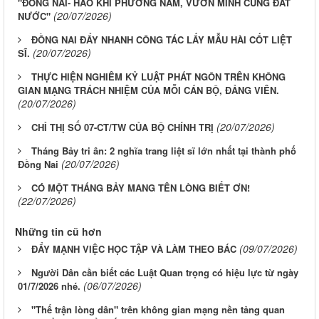
"ĐỒNG NAI- HÀO KHÍ PHƯƠNG NAM, VƯƠN MÌNH CÙNG ĐẤT
(20/07/2026)
NƯỚC"
ĐỒNG NAI ĐẨY NHANH CÔNG TÁC LẤY MẪU HÀI CỐT LIỆT
(20/07/2026)
SĨ.
THỰC HIỆN NGHIÊM KỶ LUẬT PHÁT NGÔN TRÊN KHÔNG
GIAN MẠNG TRÁCH NHIỆM CỦA MỖI CÁN BỘ, ĐẢNG VIÊN.
(20/07/2026)
(20/07/2026)
CHỈ THỊ SỐ 07-CT/TW CỦA BỘ CHÍNH TRỊ
Tháng Bảy tri ân: 2 nghĩa trang liệt sĩ lớn nhất tại thành phố
(20/07/2026)
Đồng Nai
CÓ MỘT THÁNG BẢY MANG TÊN LÒNG BIẾT ƠN!
(22/07/2026)
Những tin cũ hơn
(09/07/2026)
ĐẨY MẠNH VIỆC HỌC TẬP VÀ LÀM THEO BÁC
Người Dân cần biết các Luật Quan trọng có hiệu lực từ ngày
(06/07/2026)
01/7/2026 nhé.
"Thế trận lòng dân" trên không gian mạng nền tảng quan