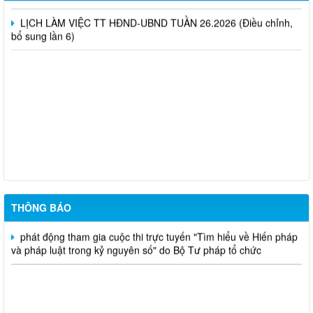
LỊCH LÀM VIỆC TT HĐND-UBND TUẦN 26.2026 (Điều chỉnh,
bổ sung lần 6)
niêm yết công khai mất giấy chứng nhận quyền sử dụng đất đã
cấp - Tạ Quốc Long
Quyết định chuyển mục đích - nguyễn văn nhân
Chuyển mục đích sử dụng đất - Bùi Thị Xuân Hương
THÔNG BÁO
phát động tham gia cuộc thi trực tuyến "Tìm hiểu về Hiến pháp
và pháp luật trong kỷ nguyên số" do Bộ Tư pháp tổ chức