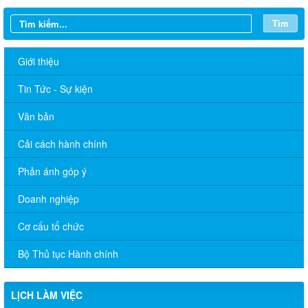
Tìm
Giới thiệu
Tin Tức - Sự kiện
Văn bản
Cải cách hành chính
Phản ánh góp ý
Doanh nghiệp
LỊCH LÀM VIỆC TT HĐND-UBND TUẦN 30.2026 (Điều chỉnh,
bổ sung lần 4)
Cơ cấu tổ chức
LỊCH LÀM VIỆC TT HĐND-UBND TUẦN 28.2026 (Điều chỉnh,
bổ sung lần 6)
Bộ Thủ tục Hành chính
LỊCH LÀM VIỆC TT HĐND-UBND TUẦN 27.2026 (Điều chỉnh,
bổ sung lần 5)
LỊCH LÀM VIỆC