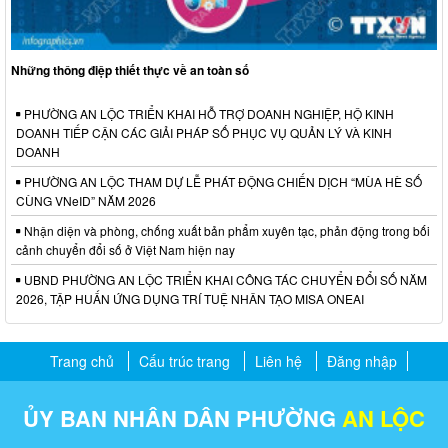
Những thông điệp thiết thực về an toàn số
PHƯỜNG AN LỘC TRIỂN KHAI HỖ TRỢ DOANH NGHIỆP, HỘ KINH
DOANH TIẾP CẬN CÁC GIẢI PHÁP SỐ PHỤC VỤ QUẢN LÝ VÀ KINH
DOANH
PHƯỜNG AN LỘC THAM DỰ LỄ PHÁT ĐỘNG CHIẾN DỊCH “MÙA HÈ SỐ
CÙNG VNeID” NĂM 2026
Nhận diện và phòng, chống xuất bản phẩm xuyên tạc, phản động trong bối
cảnh chuyển đổi số ở Việt Nam hiện nay
UBND PHƯỜNG AN LỘC TRIỂN KHAI CÔNG TÁC CHUYỂN ĐỔI SỐ NĂM
2026, TẬP HUẤN ỨNG DỤNG TRÍ TUỆ NHÂN TẠO MISA ONEAI
Trang chủ
Cấu trúc trang
Liên hệ
Đăng nhập
ỦY BAN NHÂN DÂN PHƯỜNG
AN LỘC