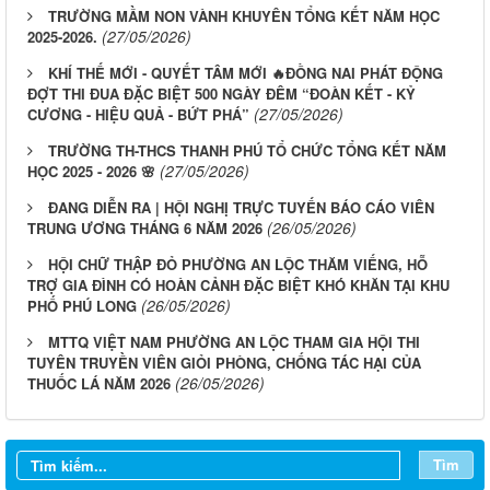
TRƯỜNG MẦM NON VÀNH KHUYÊN TỔNG KẾT NĂM HỌC
(27/05/2026)
2025-2026.
KHÍ THẾ MỚI - QUYẾT TÂM MỚI 🔥ĐỒNG NAI PHÁT ĐỘNG
ĐỢT THI ĐUA ĐẶC BIỆT 500 NGÀY ĐÊM “ĐOÀN KẾT - KỶ
(27/05/2026)
CƯƠNG - HIỆU QUẢ - BỨT PHÁ”
TRƯỜNG TH-THCS THANH PHÚ TỔ CHỨC TỔNG KẾT NĂM
(27/05/2026)
HỌC 2025 - 2026 🌸
ĐANG DIỄN RA | HỘI NGHỊ TRỰC TUYẾN BÁO CÁO VIÊN
(26/05/2026)
TRUNG ƯƠNG THÁNG 6 NĂM 2026
HỘI CHỮ THẬP ĐỎ PHƯỜNG AN LỘC THĂM VIẾNG, HỖ
TRỢ GIA ĐÌNH CÓ HOÀN CẢNH ĐẶC BIỆT KHÓ KHĂN TẠI KHU
(26/05/2026)
PHỐ PHÚ LONG
MTTQ VIỆT NAM PHƯỜNG AN LỘC THAM GIA HỘI THI
TUYÊN TRUYỀN VIÊN GIỎI PHÒNG, CHỐNG TÁC HẠI CỦA
(26/05/2026)
THUỐC LÁ NĂM 2026
Tìm