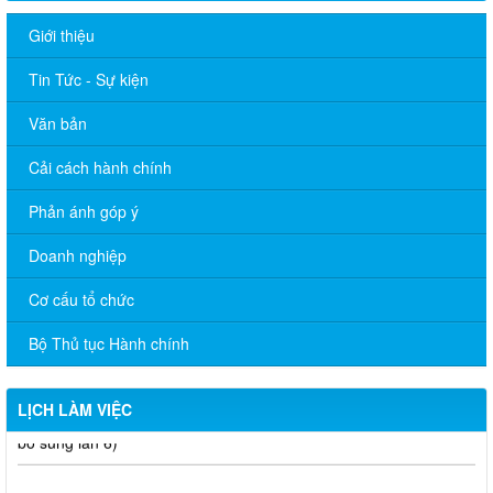
Giới thiệu
Tin Tức - Sự kiện
Văn bản
Cải cách hành chính
LỊCH LÀM VIỆC TT HĐND-UBND TUẦN 30.2026 (Điều chỉnh,
Phản ánh góp ý
bổ sung lần 4)
Doanh nghiệp
LỊCH LÀM VIỆC TT HĐND-UBND TUẦN 28.2026 (Điều chỉnh,
bổ sung lần 6)
Cơ cấu tổ chức
LỊCH LÀM VIỆC TT HĐND-UBND TUẦN 27.2026 (Điều chỉnh,
Bộ Thủ tục Hành chính
bổ sung lần 5)
LỊCH LÀM VIỆC TT HĐND-UBND TUẦN 26.2026 (Điều chỉnh,
LỊCH LÀM VIỆC
bổ sung lần 6)