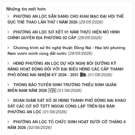
Những tin mới hơn
PHƯỜNG AN LỘC SẴN SÀNG CHO KHAI MẠC ĐẠI HỘI THỂ
(29/05/2026)
DỤC THỂ THAO LẦN THỨ I NĂM 2026
PHƯỜNG AN LỘC SƠ KẾT 01 NĂM THỰC HIỆN MÔ HÌNH
(29/05/2026)
CHÍNH QUYỀN ĐỊA PHƯƠNG 02 CẤP
Chương trình sử thi nghệ thuật: Đồng Nai - Hào khí phương
(29/05/2026)
Nam vươn mình cùng đất nước
HĐND PHƯỜNG AN LỘC DỰ HỘI NGHỊ BỒI DƯỠNG KỸ
NĂNG HOẠT ĐỘNG ĐỐI VỚI ĐẠI BIỂU HĐND CÁC CẤP THÀNH
(01/06/2026)
PHỐ ĐỒNG NAI NHIỆM KỲ 2026 - 2031 🖥️📚
THÔNG BÁO TUYỂN SINH TRƯỜNG THIẾU SINH QUÂN
(01/06/2026)
MIỀN NAM NĂM 2026 🇻🇳
ĐOÀN GIÁM SÁT SỐ 30 HĐND THÀNH PHỐ ĐỒNG NAI KHẢO
SÁT CÁC CƠ SỞ TDTT NGOÀI CÔNG LẬP TRÊN ĐỊA BÀN
(01/06/2026)
PHƯỜNG AN LỘC
PHƯỜNG AN LỘC TỔ CHỨC SINH HOẠT DƯỚI CỜ THÁNG 6
(02/06/2026)
NĂM 2026