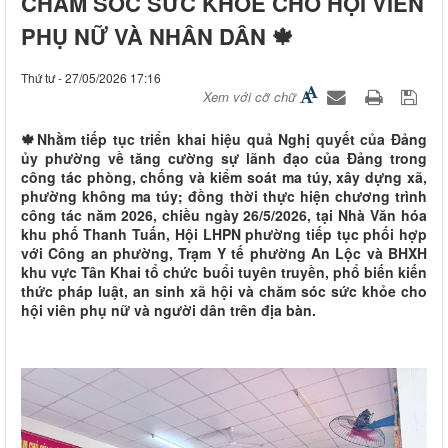
CHĂM SÓC SỨC KHỎE CHO HỘI VIÊN
PHỤ NỮ VÀ NHÂN DÂN 🍁
Thứ tư - 27/05/2026 17:16
Xem với cỡ chữ
🍁Nhằm tiếp tục triển khai hiệu quả Nghị quyết của Đảng
ủy phường về tăng cường sự lãnh đạo của Đảng trong
công tác phòng, chống và kiểm soát ma túy, xây dựng xã,
phường không ma túy; đồng thời thực hiện chương trình
công tác năm 2026, chiều ngày 26/5/2026, tại Nhà Văn hóa
khu phố Thanh Tuấn, Hội LHPN phường tiếp tục phối hợp
với Công an phường, Trạm Y tế phường An Lộc và BHXH
khu vực Tân Khai tổ chức buổi tuyên truyền, phổ biến kiến
thức pháp luật, an sinh xã hội và chăm sóc sức khỏe cho
hội viên phụ nữ và người dân trên địa bàn.