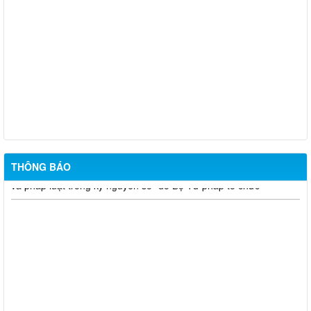
niêm yết công khai mất giấy chứng nhận quyền sử dụng đất đã
cấp - Tạ Quốc Long
Quyết định chuyển mục đích - nguyễn văn nhân
Chuyển mục đích sử dụng đất - Bùi Thị Xuân Hương
phát động tham gia cuộc thi trực tuyến "Tìm hiểu về Hiến pháp
THÔNG BÁO
và pháp luật trong kỷ nguyên số" do Bộ Tư pháp tổ chức