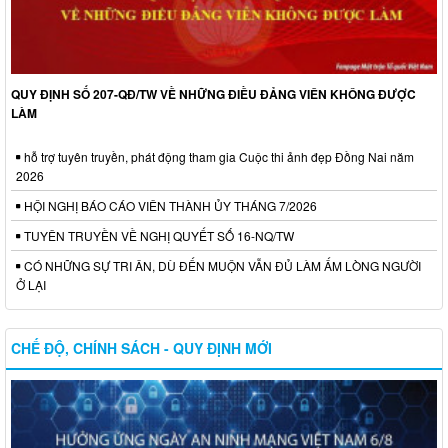
QUY ĐỊNH SỐ 207-QĐ/TW VỀ NHỮNG ĐIỀU ĐẢNG VIÊN KHÔNG ĐƯỢC
LÀM
hỗ trợ tuyên truyền, phát động tham gia Cuộc thi ảnh đẹp Đồng Nai năm
2026
HỘI NGHỊ BÁO CÁO VIÊN THÀNH ỦY THÁNG 7/2026
TUYÊN TRUYỀN VỀ NGHỊ QUYẾT SỐ 16-NQ/TW
CÓ NHỮNG SỰ TRI ÂN, DÙ ĐẾN MUỘN VẪN ĐỦ LÀM ẤM LÒNG NGƯỜI
Ở LẠI
CHẾ ĐỘ, CHÍNH SÁCH - QUY ĐỊNH MỚI