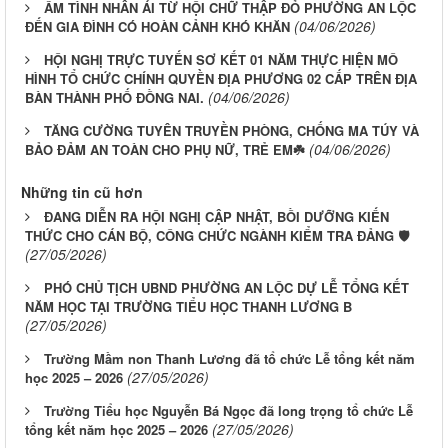
ẤM TÌNH NHÂN ÁI TỪ HỘI CHỮ THẬP ĐỎ PHƯỜNG AN LỘC
(04/06/2026)
ĐẾN GIA ĐÌNH CÓ HOÀN CẢNH KHÓ KHĂN
HỘI NGHỊ TRỰC TUYẾN SƠ KẾT 01 NĂM THỰC HIỆN MÔ
HÌNH TỔ CHỨC CHÍNH QUYỀN ĐỊA PHƯƠNG 02 CẤP TRÊN ĐỊA
(04/06/2026)
BÀN THÀNH PHỐ ĐỒNG NAI.
TĂNG CƯỜNG TUYÊN TRUYỀN PHÒNG, CHỐNG MA TÚY VÀ
(04/06/2026)
BẢO ĐẢM AN TOÀN CHO PHỤ NỮ, TRẺ EM☘️
Những tin cũ hơn
ĐANG DIỄN RA HỘI NGHỊ CẬP NHẬT, BỒI DƯỠNG KIẾN
THỨC CHO CÁN BỘ, CÔNG CHỨC NGÀNH KIỂM TRA ĐẢNG 🛡️
(27/05/2026)
PHÓ CHỦ TỊCH UBND PHƯỜNG AN LỘC DỰ LỄ TỔNG KẾT
NĂM HỌC TẠI TRƯỜNG TIỂU HỌC THANH LƯƠNG B
(27/05/2026)
Trường Mầm non Thanh Lương đã tổ chức Lễ tổng kết năm
(27/05/2026)
học 2025 – 2026
Trường Tiểu học Nguyễn Bá Ngọc đã long trọng tổ chức Lễ
(27/05/2026)
tổng kết năm học 2025 – 2026