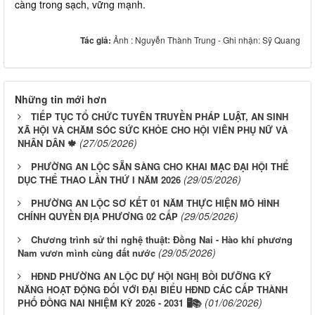
càng trong sạch, vững mạnh.
Tác giả:
Ảnh : Nguyễn Thành Trung - Ghi nhận: Sỹ Quang
Những tin mới hơn
TIẾP TỤC TỔ CHỨC TUYÊN TRUYỀN PHÁP LUẬT, AN SINH
XÃ HỘI VÀ CHĂM SÓC SỨC KHỎE CHO HỘI VIÊN PHỤ NỮ VÀ
(27/05/2026)
NHÂN DÂN 🍁
PHƯỜNG AN LỘC SẴN SÀNG CHO KHAI MẠC ĐẠI HỘI THỂ
(29/05/2026)
DỤC THỂ THAO LẦN THỨ I NĂM 2026
PHƯỜNG AN LỘC SƠ KẾT 01 NĂM THỰC HIỆN MÔ HÌNH
(29/05/2026)
CHÍNH QUYỀN ĐỊA PHƯƠNG 02 CẤP
Chương trình sử thi nghệ thuật: Đồng Nai - Hào khí phương
(29/05/2026)
Nam vươn mình cùng đất nước
HĐND PHƯỜNG AN LỘC DỰ HỘI NGHỊ BỒI DƯỠNG KỸ
NĂNG HOẠT ĐỘNG ĐỐI VỚI ĐẠI BIỂU HĐND CÁC CẤP THÀNH
(01/06/2026)
PHỐ ĐỒNG NAI NHIỆM KỲ 2026 - 2031 🖥️📚