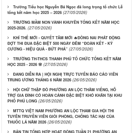
Trường Tiểu học Nguyễn Bá Ngọc đã long trọng tổ chức Lễ
(27/05/2026)
tổng kết năm học 2025 – 2026
TRƯỜNG MẦM NON VÀNH KHUYÊN TỔNG KẾT NĂM HỌC
(27/05/2026)
2025-2026.
KHÍ THẾ MỚI - QUYẾT TÂM MỚI 🔥ĐỒNG NAI PHÁT ĐỘNG
ĐỢT THI ĐUA ĐẶC BIỆT 500 NGÀY ĐÊM “ĐOÀN KẾT - KỶ
(27/05/2026)
CƯƠNG - HIỆU QUẢ - BỨT PHÁ”
TRƯỜNG TH-THCS THANH PHÚ TỔ CHỨC TỔNG KẾT NĂM
(27/05/2026)
HỌC 2025 - 2026 🌸
ĐANG DIỄN RA | HỘI NGHỊ TRỰC TUYẾN BÁO CÁO VIÊN
(26/05/2026)
TRUNG ƯƠNG THÁNG 6 NĂM 2026
HỘI CHỮ THẬP ĐỎ PHƯỜNG AN LỘC THĂM VIẾNG, HỖ
TRỢ GIA ĐÌNH CÓ HOÀN CẢNH ĐẶC BIỆT KHÓ KHĂN TẠI KHU
(26/05/2026)
PHỐ PHÚ LONG
MTTQ VIỆT NAM PHƯỜNG AN LỘC THAM GIA HỘI THI
TUYÊN TRUYỀN VIÊN GIỎI PHÒNG, CHỐNG TÁC HẠI CỦA
(26/05/2026)
THUỐC LÁ NĂM 2026
BẢN TIN TỔNG HỢP HOẠT ĐỘNG TUẦN 21 PHƯỜNG AN