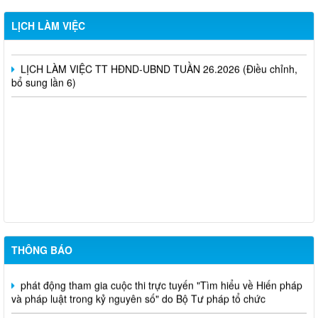
LỊCH LÀM VIỆC TT HĐND-UBND TUẦN 27.2026 (Điều chỉnh,
LỊCH LÀM VIỆC
bổ sung lần 5)
LỊCH LÀM VIỆC TT HĐND-UBND TUẦN 26.2026 (Điều chỉnh,
bổ sung lần 6)
niêm yết công khai mất giấy chứng nhận quyền sử dụng đất đã
cấp - Tạ Quốc Long
Quyết định chuyển mục đích - nguyễn văn nhân
Chuyển mục đích sử dụng đất - Bùi Thị Xuân Hương
THÔNG BÁO
phát động tham gia cuộc thi trực tuyến "Tìm hiểu về Hiến pháp
và pháp luật trong kỷ nguyên số" do Bộ Tư pháp tổ chức