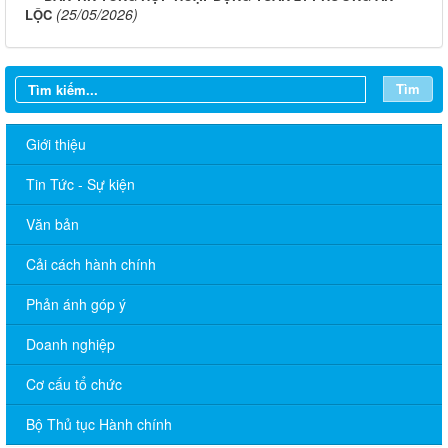
(25/05/2026)
LỘC
Tìm
Giới thiệu
Tin Tức - Sự kiện
Văn bản
Cải cách hành chính
Phản ánh góp ý
Doanh nghiệp
LỊCH LÀM VIỆC TT HĐND-UBND TUẦN 30.2026 (Điều chỉnh,
bổ sung lần 4)
Cơ cấu tổ chức
LỊCH LÀM VIỆC TT HĐND-UBND TUẦN 28.2026 (Điều chỉnh,
Bộ Thủ tục Hành chính
bổ sung lần 6)