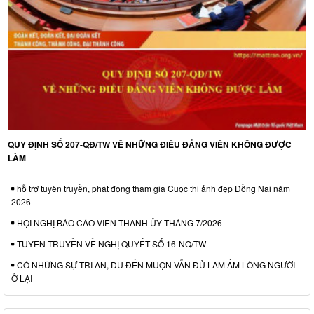
QUY ĐỊNH SỐ 207-QĐ/TW VỀ NHỮNG ĐIỀU ĐẢNG VIÊN KHÔNG ĐƯỢC
LÀM
hỗ trợ tuyên truyền, phát động tham gia Cuộc thi ảnh đẹp Đồng Nai năm
2026
HỘI NGHỊ BÁO CÁO VIÊN THÀNH ỦY THÁNG 7/2026
TUYÊN TRUYỀN VỀ NGHỊ QUYẾT SỐ 16-NQ/TW
CÓ NHỮNG SỰ TRI ÂN, DÙ ĐẾN MUỘN VẪN ĐỦ LÀM ẤM LÒNG NGƯỜI
Ở LẠI