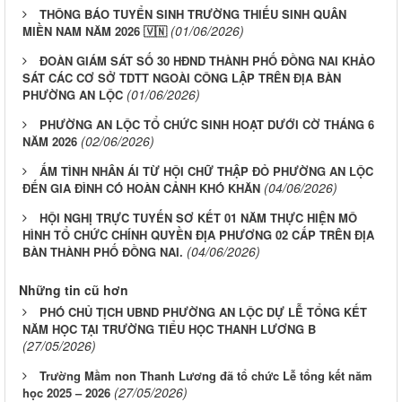
THÔNG BÁO TUYỂN SINH TRƯỜNG THIẾU SINH QUÂN
(01/06/2026)
MIỀN NAM NĂM 2026 🇻🇳
ĐOÀN GIÁM SÁT SỐ 30 HĐND THÀNH PHỐ ĐỒNG NAI KHẢO
SÁT CÁC CƠ SỞ TDTT NGOÀI CÔNG LẬP TRÊN ĐỊA BÀN
(01/06/2026)
PHƯỜNG AN LỘC
PHƯỜNG AN LỘC TỔ CHỨC SINH HOẠT DƯỚI CỜ THÁNG 6
(02/06/2026)
NĂM 2026
ẤM TÌNH NHÂN ÁI TỪ HỘI CHỮ THẬP ĐỎ PHƯỜNG AN LỘC
(04/06/2026)
ĐẾN GIA ĐÌNH CÓ HOÀN CẢNH KHÓ KHĂN
HỘI NGHỊ TRỰC TUYẾN SƠ KẾT 01 NĂM THỰC HIỆN MÔ
HÌNH TỔ CHỨC CHÍNH QUYỀN ĐỊA PHƯƠNG 02 CẤP TRÊN ĐỊA
(04/06/2026)
BÀN THÀNH PHỐ ĐỒNG NAI.
Những tin cũ hơn
PHÓ CHỦ TỊCH UBND PHƯỜNG AN LỘC DỰ LỄ TỔNG KẾT
NĂM HỌC TẠI TRƯỜNG TIỂU HỌC THANH LƯƠNG B
(27/05/2026)
Trường Mầm non Thanh Lương đã tổ chức Lễ tổng kết năm
(27/05/2026)
học 2025 – 2026