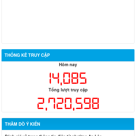
THỐNG KÊ TRUY CẬP
Hôm nay
14,085
Tổng lượt truy cập
2,720,598
THĂM DÒ Ý KIẾN