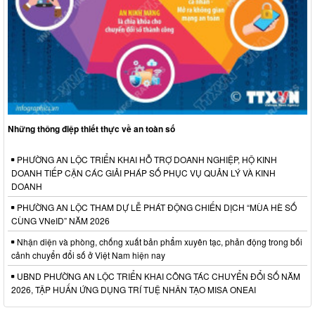
Những thông điệp thiết thực về an toàn số
PHƯỜNG AN LỘC TRIỂN KHAI HỖ TRỢ DOANH NGHIỆP, HỘ KINH
DOANH TIẾP CẬN CÁC GIẢI PHÁP SỐ PHỤC VỤ QUẢN LÝ VÀ KINH
DOANH
PHƯỜNG AN LỘC THAM DỰ LỄ PHÁT ĐỘNG CHIẾN DỊCH “MÙA HÈ SỐ
CÙNG VNeID” NĂM 2026
Nhận diện và phòng, chống xuất bản phẩm xuyên tạc, phản động trong bối
cảnh chuyển đổi số ở Việt Nam hiện nay
UBND PHƯỜNG AN LỘC TRIỂN KHAI CÔNG TÁC CHUYỂN ĐỔI SỐ NĂM
2026, TẬP HUẤN ỨNG DỤNG TRÍ TUỆ NHÂN TẠO MISA ONEAI