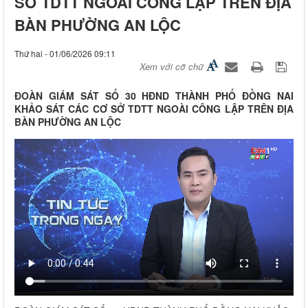
SỞ TDTT NGOÀI CÔNG LẬP TRÊN ĐỊA
BÀN PHƯỜNG AN LỘC
Thứ hai - 01/06/2026 09:11
Xem với cỡ chữ
ĐOÀN GIÁM SÁT SỐ 30 HĐND THÀNH PHỐ ĐỒNG NAI
KHẢO SÁT CÁC CƠ SỞ TDTT NGOÀI CÔNG LẬP TRÊN ĐỊA
BÀN PHƯỜNG AN LỘC