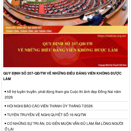
QUY ĐỊNH SỐ 207-QĐ/TW VỀ NHỮNG ĐIỀU ĐẢNG VIÊN KHÔNG ĐƯỢC
LÀM
hỗ trợ tuyên truyền, phát động tham gia Cuộc thi ảnh đẹp Đồng Nai năm
2026
HỘI NGHỊ BÁO CÁO VIÊN THÀNH ỦY THÁNG 7/2026
TUYÊN TRUYỀN VỀ NGHỊ QUYẾT SỐ 16-NQ/TW
CÓ NHỮNG SỰ TRI ÂN, DÙ ĐẾN MUỘN VẪN ĐỦ LÀM ẤM LÒNG NGƯỜI
Ở LẠI