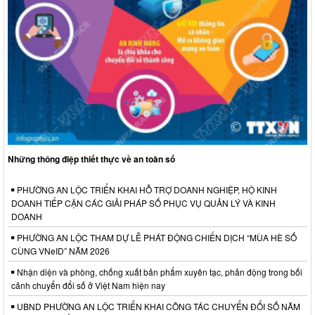
Những thông điệp thiết thực về an toàn số
PHƯỜNG AN LỘC TRIỂN KHAI HỖ TRỢ DOANH NGHIỆP, HỘ KINH
DOANH TIẾP CẬN CÁC GIẢI PHÁP SỐ PHỤC VỤ QUẢN LÝ VÀ KINH
DOANH
PHƯỜNG AN LỘC THAM DỰ LỄ PHÁT ĐỘNG CHIẾN DỊCH “MÙA HÈ SỐ
CÙNG VNeID” NĂM 2026
Nhận diện và phòng, chống xuất bản phẩm xuyên tạc, phản động trong bối
cảnh chuyển đổi số ở Việt Nam hiện nay
UBND PHƯỜNG AN LỘC TRIỂN KHAI CÔNG TÁC CHUYỂN ĐỔI SỐ NĂM