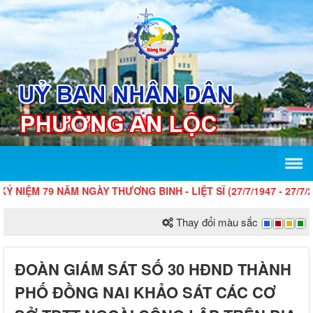
ỆM 79 NĂM NGÀY THƯƠNG BINH - LIỆT SĨ (27/7/1947 - 27/7/2026)
Thay đổi màu sắc
ĐOÀN GIÁM SÁT SỐ 30 HĐND THÀNH
PHỐ ĐỒNG NAI KHẢO SÁT CÁC CƠ