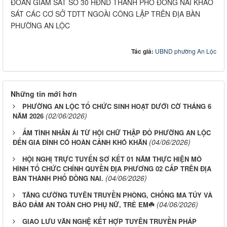
ĐOÀN GIÁM SÁT SỐ 30 HĐND THÀNH PHỐ ĐỒNG NAI KHẢO
SÁT CÁC CƠ SỞ TDTT NGOÀI CÔNG LẬP TRÊN ĐỊA BÀN
PHƯỜNG AN LỘC
Tác giả:
UBND phường An Lộc
Những tin mới hơn
PHƯỜNG AN LỘC TỔ CHỨC SINH HOẠT DƯỚI CỜ THÁNG 6
(02/06/2026)
NĂM 2026
ẤM TÌNH NHÂN ÁI TỪ HỘI CHỮ THẬP ĐỎ PHƯỜNG AN LỘC
(04/06/2026)
ĐẾN GIA ĐÌNH CÓ HOÀN CẢNH KHÓ KHĂN
HỘI NGHỊ TRỰC TUYẾN SƠ KẾT 01 NĂM THỰC HIỆN MÔ
HÌNH TỔ CHỨC CHÍNH QUYỀN ĐỊA PHƯƠNG 02 CẤP TRÊN ĐỊA
(04/06/2026)
BÀN THÀNH PHỐ ĐỒNG NAI.
TĂNG CƯỜNG TUYÊN TRUYỀN PHÒNG, CHỐNG MA TÚY VÀ
(04/06/2026)
BẢO ĐẢM AN TOÀN CHO PHỤ NỮ, TRẺ EM☘️
GIAO LƯU VĂN NGHỆ KẾT HỢP TUYÊN TRUYỀN PHÁP