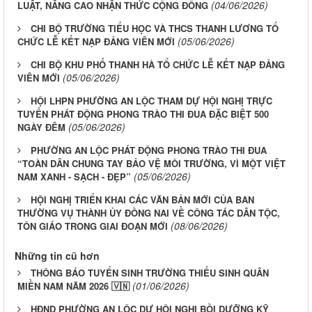
(04/06/2026)
LUẬT, NÂNG CAO NHẬN THỨC CỘNG ĐỒNG
CHI BỘ TRƯỜNG TIỂU HỌC VÀ THCS THANH LƯƠNG TỔ
(05/06/2026)
CHỨC LỄ KẾT NẠP ĐẢNG VIÊN MỚI
CHI BỘ KHU PHỐ THANH HÀ TỔ CHỨC LỄ KẾT NẠP ĐẢNG
(05/06/2026)
VIÊN MỚI
HỘI LHPN PHƯỜNG AN LỘC THAM DỰ HỘI NGHỊ TRỰC
TUYẾN PHÁT ĐỘNG PHONG TRÀO THI ĐUA ĐẶC BIỆT 500
(05/06/2026)
NGÀY ĐÊM
PHƯỜNG AN LỘC PHÁT ĐỘNG PHONG TRÀO THI ĐUA
“TOÀN DÂN CHUNG TAY BẢO VỆ MÔI TRƯỜNG, VÌ MỘT VIỆT
(05/06/2026)
NAM XANH - SẠCH - ĐẸP”
HỘI NGHỊ TRIỂN KHAI CÁC VĂN BẢN MỚI CỦA BAN
THƯỜNG VỤ THÀNH ỦY ĐỒNG NAI VỀ CÔNG TÁC DÂN TỘC,
(08/06/2026)
TÔN GIÁO TRONG GIAI ĐOẠN MỚI
Những tin cũ hơn
THÔNG BÁO TUYỂN SINH TRƯỜNG THIẾU SINH QUÂN
(01/06/2026)
MIỀN NAM NĂM 2026 🇻🇳
HĐND PHƯỜNG AN LỘC DỰ HỘI NGHỊ BỒI DƯỠNG KỸ