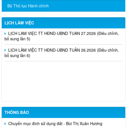
bổ sung lần 4)
Bộ Thủ tục Hành chính
LỊCH LÀM VIỆC TT HĐND-UBND TUẦN 28.2026 (Điều chỉnh,
bổ sung lần 6)
LỊCH LÀM VIỆC
LỊCH LÀM VIỆC TT HĐND-UBND TUẦN 27.2026 (Điều chỉnh,
bổ sung lần 5)
LỊCH LÀM VIỆC TT HĐND-UBND TUẦN 26.2026 (Điều chỉnh,
bổ sung lần 6)
niêm yết công khai mất giấy chứng nhận quyền sử dụng đất đã
cấp - Tạ Quốc Long
Quyết định chuyển mục đích - nguyễn văn nhân
THÔNG BÁO
Chuyển mục đích sử dụng đất - Bùi Thị Xuân Hương