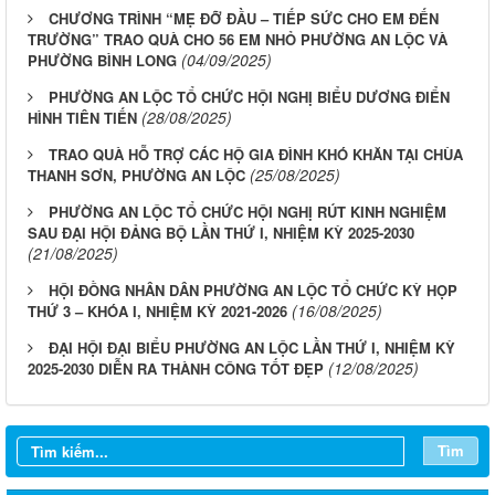
CHƯƠNG TRÌNH “MẸ ĐỠ ĐẦU – TIẾP SỨC CHO EM ĐẾN
TRƯỜNG” TRAO QUÀ CHO 56 EM NHỎ PHƯỜNG AN LỘC VÀ
(04/09/2025)
PHƯỜNG BÌNH LONG
PHƯỜNG AN LỘC TỔ CHỨC HỘI NGHỊ BIỂU DƯƠNG ĐIỂN
(28/08/2025)
HÌNH TIÊN TIẾN
TRAO QUÀ HỖ TRỢ CÁC HỘ GIA ĐÌNH KHÓ KHĂN TẠI CHÙA
(25/08/2025)
THANH SƠN, PHƯỜNG AN LỘC
PHƯỜNG AN LỘC TỔ CHỨC HỘI NGHỊ RÚT KINH NGHIỆM
SAU ĐẠI HỘI ĐẢNG BỘ LẦN THỨ I, NHIỆM KỲ 2025-2030
(21/08/2025)
HỘI ĐỒNG NHÂN DÂN PHƯỜNG AN LỘC TỔ CHỨC KỲ HỌP
(16/08/2025)
THỨ 3 – KHÓA I, NHIỆM KỲ 2021-2026
ĐẠI HỘI ĐẠI BIỂU PHƯỜNG AN LỘC LẦN THỨ I, NHIỆM KỲ
(12/08/2025)
2025-2030 DIỄN RA THÀNH CÔNG TỐT ĐẸP
Tìm