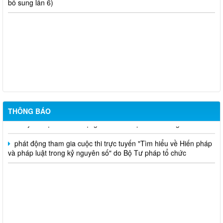
niêm yết công khai mất giấy chứng nhận quyền sử dụng đất đã
cấp - Tạ Quốc Long
Quyết định chuyển mục đích - nguyễn văn nhân
THÔNG BÁO
Chuyển mục đích sử dụng đất - Bùi Thị Xuân Hương
phát động tham gia cuộc thi trực tuyến "Tìm hiểu về Hiến pháp
và pháp luật trong kỷ nguyên số" do Bộ Tư pháp tổ chức