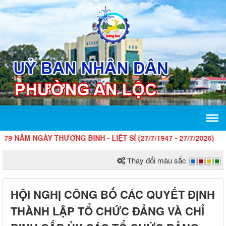
NGÀY THƯƠNG BINH - LIỆT SĨ (27/7/1947 - 27/7/2026)
Thay đổi màu sắc
HỘI NGHỊ CÔNG BỐ CÁC QUYẾT ĐỊNH
THÀNH LẬP TỔ CHỨC ĐẢNG VÀ CHỈ