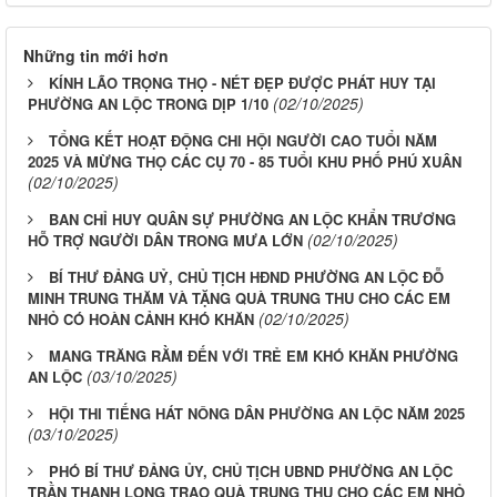
Những tin mới hơn
KÍNH LÃO TRỌNG THỌ - NÉT ĐẸP ĐƯỢC PHÁT HUY TẠI
(02/10/2025)
PHƯỜNG AN LỘC TRONG DỊP 1/10
TỔNG KẾT HOẠT ĐỘNG CHI HỘI NGƯỜI CAO TUỔI NĂM
2025 VÀ MỪNG THỌ CÁC CỤ 70 - 85 TUỔI KHU PHỐ PHÚ XUÂN
(02/10/2025)
BAN CHỈ HUY QUÂN SỰ PHƯỜNG AN LỘC KHẨN TRƯƠNG
(02/10/2025)
HỖ TRỢ NGƯỜI DÂN TRONG MƯA LỚN
BÍ THƯ ĐẢNG UỶ, CHỦ TỊCH HĐND PHƯỜNG AN LỘC ĐỖ
MINH TRUNG THĂM VÀ TẶNG QUÀ TRUNG THU CHO CÁC EM
(02/10/2025)
NHỎ CÓ HOÀN CẢNH KHÓ KHĂN
MANG TRĂNG RẰM ĐẾN VỚI TRẺ EM KHÓ KHĂN PHƯỜNG
(03/10/2025)
AN LỘC
HỘI THI TIẾNG HÁT NÔNG DÂN PHƯỜNG AN LỘC NĂM 2025
(03/10/2025)
PHÓ BÍ THƯ ĐẢNG ỦY, CHỦ TỊCH UBND PHƯỜNG AN LỘC
TRẦN THANH LONG TRAO QUÀ TRUNG THU CHO CÁC EM NHỎ