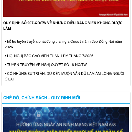
QUY ĐỊNH SỐ 207-QĐ/TW VỀ NHỮNG ĐIỀU ĐẢNG VIÊN KHÔNG ĐƯỢC
LÀM
hỗ trợ tuyên truyền, phát động tham gia Cuộc thi ảnh đẹp Đồng Nai năm
2026
HỘI NGHỊ BÁO CÁO VIÊN THÀNH ỦY THÁNG 7/2026
TUYÊN TRUYỀN VỀ NGHỊ QUYẾT SỐ 16-NQ/TW
CÓ NHỮNG SỰ TRI ÂN, DÙ ĐẾN MUỘN VẪN ĐỦ LÀM ẤM LÒNG NGƯỜI
Ở LẠI
CHẾ ĐỘ, CHÍNH SÁCH - QUY ĐỊNH MỚI