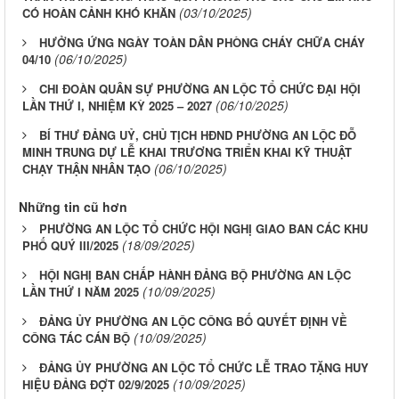
(03/10/2025)
CÓ HOÀN CẢNH KHÓ KHĂN
HƯỞNG ỨNG NGÀY TOÀN DÂN PHÒNG CHÁY CHỮA CHÁY
(06/10/2025)
04/10
CHI ĐOÀN QUÂN SỰ PHƯỜNG AN LỘC TỔ CHỨC ĐẠI HỘI
(06/10/2025)
LẦN THỨ I, NHIỆM KỲ 2025 – 2027
BÍ THƯ ĐẢNG UỶ, CHỦ TỊCH HĐND PHƯỜNG AN LỘC ĐỖ
MINH TRUNG DỰ LỄ KHAI TRƯƠNG TRIỂN KHAI KỸ THUẬT
(06/10/2025)
CHẠY THẬN NHÂN TẠO
Những tin cũ hơn
PHƯỜNG AN LỘC TỔ CHỨC HỘI NGHỊ GIAO BAN CÁC KHU
(18/09/2025)
PHỐ QUÝ III/2025
HỘI NGHỊ BAN CHẤP HÀNH ĐẢNG BỘ PHƯỜNG AN LỘC
(10/09/2025)
LẦN THỨ I NĂM 2025
ĐẢNG ỦY PHƯỜNG AN LỘC CÔNG BỐ QUYẾT ĐỊNH VỀ
(10/09/2025)
CÔNG TÁC CÁN BỘ
ĐẢNG ỦY PHƯỜNG AN LỘC TỔ CHỨC LỄ TRAO TẶNG HUY
(10/09/2025)
HIỆU ĐẢNG ĐỢT 02/9/2025