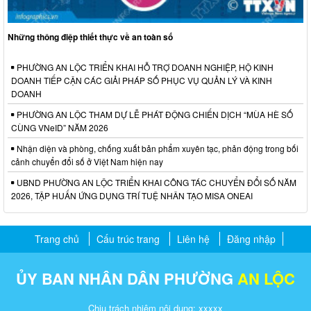
Những thông điệp thiết thực về an toàn số
PHƯỜNG AN LỘC TRIỂN KHAI HỖ TRỢ DOANH NGHIỆP, HỘ KINH
DOANH TIẾP CẬN CÁC GIẢI PHÁP SỐ PHỤC VỤ QUẢN LÝ VÀ KINH
DOANH
PHƯỜNG AN LỘC THAM DỰ LỄ PHÁT ĐỘNG CHIẾN DỊCH “MÙA HÈ SỐ
CÙNG VNeID” NĂM 2026
Nhận diện và phòng, chống xuất bản phẩm xuyên tạc, phản động trong bối
cảnh chuyển đổi số ở Việt Nam hiện nay
UBND PHƯỜNG AN LỘC TRIỂN KHAI CÔNG TÁC CHUYỂN ĐỔI SỐ NĂM
2026, TẬP HUẤN ỨNG DỤNG TRÍ TUỆ NHÂN TẠO MISA ONEAI
Trang chủ
Cấu trúc trang
Liên hệ
Đăng nhập
ỦY BAN NHÂN DÂN PHƯỜNG
AN LỘC
Chịu trách nhiệm nội dung: xxxxx