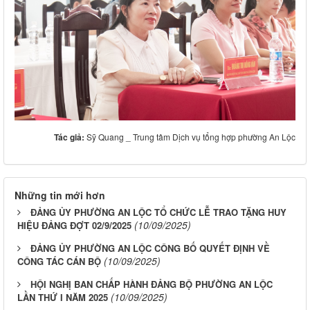
Tác giả:
Sỹ Quang _ Trung tâm Dịch vụ tổng hợp phường An Lộc
Những tin mới hơn
ĐẢNG ỦY PHƯỜNG AN LỘC TỔ CHỨC LỄ TRAO TẶNG HUY
(10/09/2025)
HIỆU ĐẢNG ĐỢT 02/9/2025
ĐẢNG ỦY PHƯỜNG AN LỘC CÔNG BỐ QUYẾT ĐỊNH VỀ
(10/09/2025)
CÔNG TÁC CÁN BỘ
HỘI NGHỊ BAN CHẤP HÀNH ĐẢNG BỘ PHƯỜNG AN LỘC
(10/09/2025)
LẦN THỨ I NĂM 2025