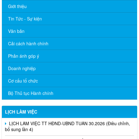
Giới thiệu
Tin Tức - Sự kiện
Văn bản
Cải cách hành chính
Phản ánh góp ý
Doanh nghiệp
Cơ cấu tổ chức
Bộ Thủ tục Hành chính
LỊCH LÀM VIỆC TT HĐND-UBND TUẦN 30.2026 (Điều chỉnh,
LỊCH LÀM VIỆC
bổ sung lần 4)
LỊCH LÀM VIỆC TT HĐND-UBND TUẦN 28.2026 (Điều chỉnh,
bổ sung lần 6)