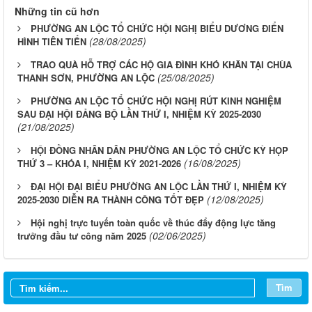
Những tin cũ hơn
PHƯỜNG AN LỘC TỔ CHỨC HỘI NGHỊ BIỂU DƯƠNG ĐIỂN
(28/08/2025)
HÌNH TIÊN TIẾN
TRAO QUÀ HỖ TRỢ CÁC HỘ GIA ĐÌNH KHÓ KHĂN TẠI CHÙA
(25/08/2025)
THANH SƠN, PHƯỜNG AN LỘC
PHƯỜNG AN LỘC TỔ CHỨC HỘI NGHỊ RÚT KINH NGHIỆM
SAU ĐẠI HỘI ĐẢNG BỘ LẦN THỨ I, NHIỆM KỲ 2025-2030
(21/08/2025)
HỘI ĐỒNG NHÂN DÂN PHƯỜNG AN LỘC TỔ CHỨC KỲ HỌP
(16/08/2025)
THỨ 3 – KHÓA I, NHIỆM KỲ 2021-2026
ĐẠI HỘI ĐẠI BIỂU PHƯỜNG AN LỘC LẦN THỨ I, NHIỆM KỲ
(12/08/2025)
2025-2030 DIỄN RA THÀNH CÔNG TỐT ĐẸP
Hội nghị trực tuyến toàn quốc về thúc đẩy động lực tăng
(02/06/2025)
trưởng đầu tư công năm 2025
Tìm