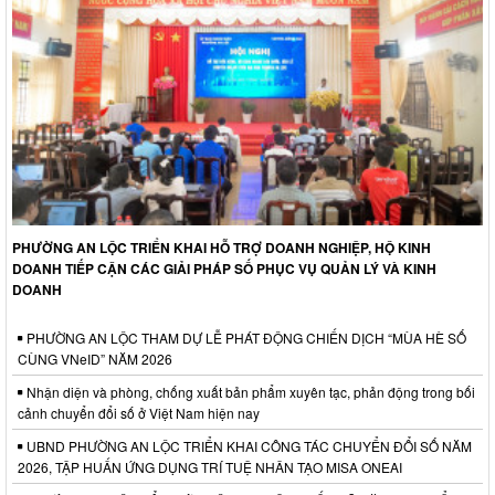
PHƯỜNG AN LỘC TRIỂN KHAI HỖ TRỢ DOANH NGHIỆP, HỘ KINH
DOANH TIẾP CẬN CÁC GIẢI PHÁP SỐ PHỤC VỤ QUẢN LÝ VÀ KINH
DOANH
PHƯỜNG AN LỘC THAM DỰ LỄ PHÁT ĐỘNG CHIẾN DỊCH “MÙA HÈ SỐ
CÙNG VNeID” NĂM 2026
Nhận diện và phòng, chống xuất bản phẩm xuyên tạc, phản động trong bối
cảnh chuyển đổi số ở Việt Nam hiện nay
UBND PHƯỜNG AN LỘC TRIỂN KHAI CÔNG TÁC CHUYỂN ĐỔI SỐ NĂM
2026, TẬP HUẤN ỨNG DỤNG TRÍ TUỆ NHÂN TẠO MISA ONEAI