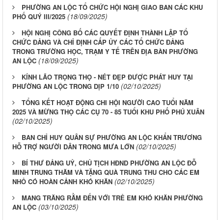
PHƯỜNG AN LỘC TỔ CHỨC HỘI NGHỊ GIAO BAN CÁC KHU
(18/09/2025)
PHỐ QUÝ III/2025
HỘI NGHỊ CÔNG BỐ CÁC QUYẾT ĐỊNH THÀNH LẬP TỔ
CHỨC ĐẢNG VÀ CHỈ ĐỊNH CẤP ỦY CÁC TỔ CHỨC ĐẢNG
TRONG TRƯỜNG HỌC, TRẠM Y TẾ TRÊN ĐỊA BÀN PHƯỜNG
(18/09/2025)
AN LỘC
KÍNH LÃO TRỌNG THỌ - NÉT ĐẸP ĐƯỢC PHÁT HUY TẠI
(02/10/2025)
PHƯỜNG AN LỘC TRONG DỊP 1/10
TỔNG KẾT HOẠT ĐỘNG CHI HỘI NGƯỜI CAO TUỔI NĂM
2025 VÀ MỪNG THỌ CÁC CỤ 70 - 85 TUỔI KHU PHỐ PHÚ XUÂN
(02/10/2025)
BAN CHỈ HUY QUÂN SỰ PHƯỜNG AN LỘC KHẨN TRƯƠNG
(02/10/2025)
HỖ TRỢ NGƯỜI DÂN TRONG MƯA LỚN
BÍ THƯ ĐẢNG UỶ, CHỦ TỊCH HĐND PHƯỜNG AN LỘC ĐỖ
MINH TRUNG THĂM VÀ TẶNG QUÀ TRUNG THU CHO CÁC EM
(02/10/2025)
NHỎ CÓ HOÀN CẢNH KHÓ KHĂN
MANG TRĂNG RẰM ĐẾN VỚI TRẺ EM KHÓ KHĂN PHƯỜNG
(03/10/2025)
AN LỘC