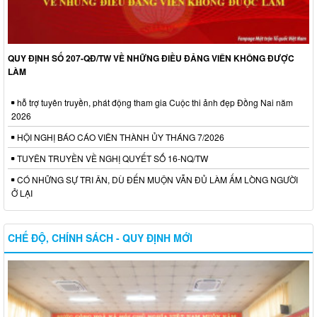
QUY ĐỊNH SỐ 207-QĐ/TW VỀ NHỮNG ĐIỀU ĐẢNG VIÊN KHÔNG ĐƯỢC
LÀM
hỗ trợ tuyên truyền, phát động tham gia Cuộc thi ảnh đẹp Đồng Nai năm
2026
HỘI NGHỊ BÁO CÁO VIÊN THÀNH ỦY THÁNG 7/2026
TUYÊN TRUYỀN VỀ NGHỊ QUYẾT SỐ 16-NQ/TW
CÓ NHỮNG SỰ TRI ÂN, DÙ ĐẾN MUỘN VẪN ĐỦ LÀM ẤM LÒNG NGƯỜI
Ở LẠI
CHẾ ĐỘ, CHÍNH SÁCH - QUY ĐỊNH MỚI