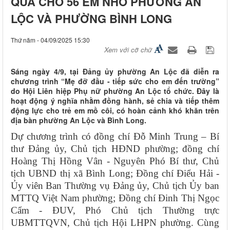
QUÀ CHO 56 EM NHỎ PHƯỜNG AN
LỘC VÀ PHƯỜNG BÌNH LONG
Thứ năm - 04/09/2025 15:30
Xem với cỡ chữ
Sáng ngày 4/9, tại Đảng ủy phường An Lộc đã diễn ra
chương trình “Mẹ đỡ đầu - tiếp sức cho em đến trường”
do Hội Liên hiệp Phụ nữ phường An Lộc tổ chức. Đây là
hoạt động ý nghĩa nhằm đồng hành, sẻ chia và tiếp thêm
động lực cho trẻ em mồ côi, có hoàn cảnh khó khăn trên
địa bàn phường An Lộc và Bình Long.
Dự chương trình có đồng chí Đỗ Minh Trung – Bí
thư Đảng ủy, Chủ tịch HĐND phường; đồng chí
Hoàng Thị Hồng Vân - Nguyên Phó Bí thư, Chủ
tịch UBND thị xã Bình Long; Đồng chí Điểu Hải -
Ủy viên Ban Thường vụ Đảng ủy, Chủ tịch Ủy ban
MTTQ Việt Nam phường; Đồng chí Đinh Thị Ngọc
Cẩm - ĐUV, Phó Chủ tịch Thường trực
UBMTTQVN, Chủ tịch Hội LHPN phường. Cùng