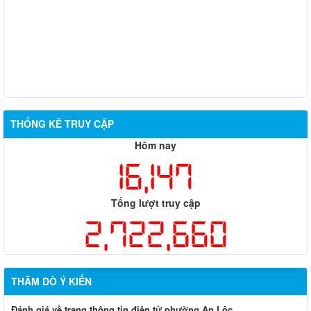
Quyết định chuyển mục đích - nguyễn văn nhân
Chuyển mục đích sử dụng đất - Bùi Thị Xuân Hương
phát động tham gia cuộc thi trực tuyến "Tìm hiểu về Hiến pháp
và pháp luật trong kỷ nguyên số" do Bộ Tư pháp tổ chức
THỐNG KÊ TRUY CẬP
Hôm nay
16,147
Tổng lượt truy cập
2,722,660
THĂM DÒ Ý KIẾN
Đánh giá về trang thông tin điện tử phường An Lộc