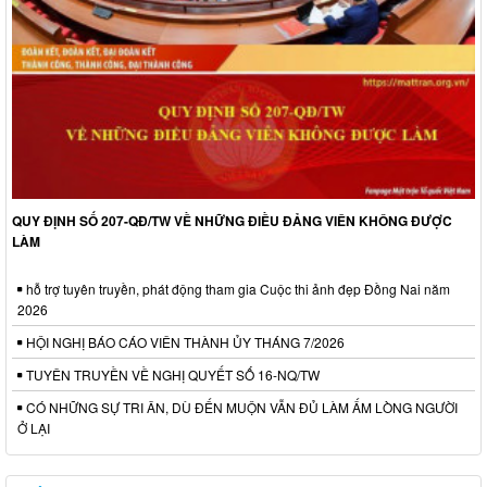
QUY ĐỊNH SỐ 207-QĐ/TW VỀ NHỮNG ĐIỀU ĐẢNG VIÊN KHÔNG ĐƯỢC
LÀM
hỗ trợ tuyên truyền, phát động tham gia Cuộc thi ảnh đẹp Đồng Nai năm
2026
HỘI NGHỊ BÁO CÁO VIÊN THÀNH ỦY THÁNG 7/2026
TUYÊN TRUYỀN VỀ NGHỊ QUYẾT SỐ 16-NQ/TW
CÓ NHỮNG SỰ TRI ÂN, DÙ ĐẾN MUỘN VẪN ĐỦ LÀM ẤM LÒNG NGƯỜI
Ở LẠI