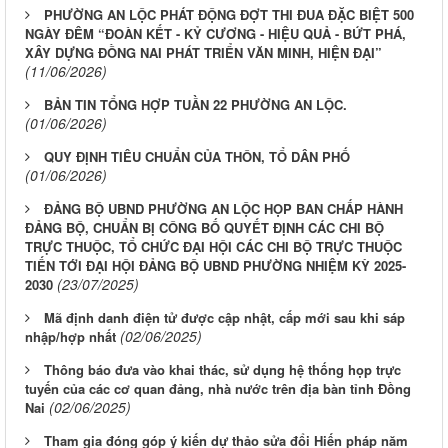
PHƯỜNG AN LỘC PHÁT ĐỘNG ĐỢT THI ĐUA ĐẶC BIỆT 500
NGÀY ĐÊM “ĐOÀN KẾT - KỶ CƯƠNG - HIỆU QUẢ - BỨT PHÁ,
XÂY DỰNG ĐỒNG NAI PHÁT TRIỂN VĂN MINH, HIỆN ĐẠI”
(11/06/2026)
BẢN TIN TỔNG HỢP TUẦN 22 PHƯỜNG AN LỘC.
(01/06/2026)
QUY ĐỊNH TIÊU CHUẨN CỦA THÔN, TỔ DÂN PHỐ
(01/06/2026)
ĐẢNG BỘ UBND PHƯỜNG AN LỘC HỌP BAN CHẤP HÀNH
ĐẢNG BỘ, CHUẨN BỊ CÔNG BỐ QUYẾT ĐỊNH CÁC CHI BỘ
TRỰC THUỘC, TỔ CHỨC ĐẠI HỘI CÁC CHI BỘ TRỰC THUỘC
TIẾN TỚI ĐẠI HỘI ĐẢNG BỘ UBND PHƯỜNG NHIỆM KỲ 2025-
(23/07/2025)
2030
Mã định danh điện tử được cập nhật, cấp mới sau khi sáp
(02/06/2025)
nhập/hợp nhất
Thông báo đưa vào khai thác, sử dụng hệ thống họp trực
tuyến của các cơ quan đảng, nhà nước trên địa bàn tỉnh Đồng
(02/06/2025)
Nai
Tham gia đóng góp ý kiến dự thảo sửa đổi Hiến pháp năm