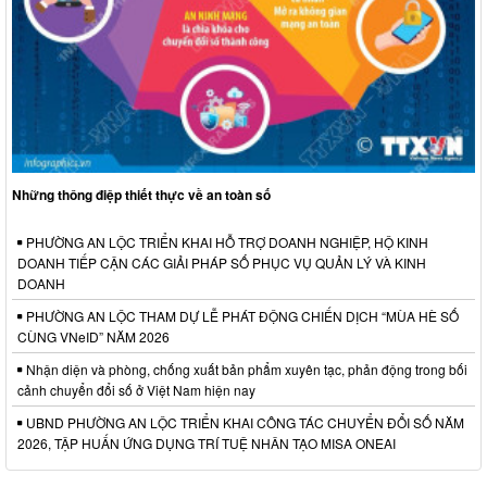
Những thông điệp thiết thực về an toàn số
PHƯỜNG AN LỘC TRIỂN KHAI HỖ TRỢ DOANH NGHIỆP, HỘ KINH
DOANH TIẾP CẬN CÁC GIẢI PHÁP SỐ PHỤC VỤ QUẢN LÝ VÀ KINH
DOANH
PHƯỜNG AN LỘC THAM DỰ LỄ PHÁT ĐỘNG CHIẾN DỊCH “MÙA HÈ SỐ
CÙNG VNeID” NĂM 2026
Nhận diện và phòng, chống xuất bản phẩm xuyên tạc, phản động trong bối
cảnh chuyển đổi số ở Việt Nam hiện nay
UBND PHƯỜNG AN LỘC TRIỂN KHAI CÔNG TÁC CHUYỂN ĐỔI SỐ NĂM
2026, TẬP HUẤN ỨNG DỤNG TRÍ TUỆ NHÂN TẠO MISA ONEAI