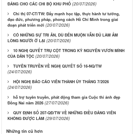
(20/07/2026)
ĐẢNG CHO CÁC CHI BỘ KHU PHỐ
Chỉ thị 07-CT/TW: Đẩy mạnh học tập, thực hành tư tưởng,
đạo đức, phương pháp, phong cách Hồ Chí Minh trong giai
(20/07/2026)
đoạn phát triển mới
CÓ NHỮNG SỰ TRI ÂN, DÙ ĐẾN MUỘN VẪN ĐỦ LÀM ẤM
(20/07/2026)
LÒNG NGƯỜI Ở LẠI
10 NGHỊ QUYẾT TRỤ CỘT TRONG KỶ NGUYÊN VƯƠN MÌNH
(20/07/2026)
CỦA DÂN TỘC
TUYÊN TRUYỀN VỀ NGHỊ QUYẾT SỐ 16-NQ/TW
(24/07/2026)
HỘI NGHỊ BÁO CÁO VIÊN THÀNH ỦY THÁNG 7/2026
(24/07/2026)
hỗ trợ tuyên truyền, phát động tham gia Cuộc thi ảnh đẹp
(27/07/2026)
Đồng Nai năm 2026
QUY ĐỊNH SỐ 207-QĐ/TW VỀ NHỮNG ĐIỀU ĐẢNG VIÊN
(29/07/2026)
KHÔNG ĐƯỢC LÀM
Những tin cũ hơn