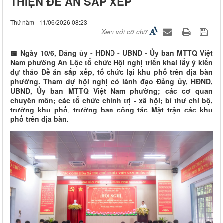
THIỆN ĐỀ ÁN SẮP XẾP
Thứ năm - 11/06/2026 08:23
Xem với cỡ chữ
📅 Ngày 10/6, Đảng ủy - HĐND - UBND - Ủy ban MTTQ Việt
Nam phường An Lộc tổ chức Hội nghị triển khai lấy ý kiến
dự thảo Đề án sắp xếp, tổ chức lại khu phố trên địa bàn
phường. Tham dự hội nghị có lãnh đạo Đảng ủy, HĐND,
UBND, Ủy ban MTTQ Việt Nam phường; các cơ quan
chuyên môn; các tổ chức chính trị - xã hội; bí thư chi bộ,
trưởng khu phố, trưởng ban công tác Mặt trận các khu
phố trên địa bàn.