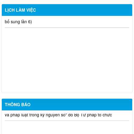
LỊCH LÀM VIỆC
LỊCH LÀM VIỆC TT HĐND-UBND TUẦN 30.2026 (Điều chỉnh,
bổ sung lần 4)
LỊCH LÀM VIỆC TT HĐND-UBND TUẦN 28.2026 (Điều chỉnh,
bổ sung lần 6)
LỊCH LÀM VIỆC TT HĐND-UBND TUẦN 27.2026 (Điều chỉnh,
bổ sung lần 5)
LỊCH LÀM VIỆC TT HĐND-UBND TUẦN 26.2026 (Điều chỉnh,
bổ sung lần 6)
THÔNG BÁO
niêm yết công khai mất giấy chứng nhận quyền sử dụng đất đã
cấp - Tạ Quốc Long