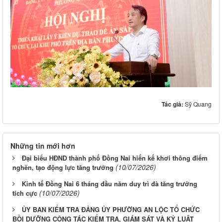
Tác giả:
Sỹ Quang
Những tin mới hơn
Đại biểu HĐND thành phố Đồng Nai hiến kế khơi thông điểm
(10/07/2026)
nghẽn, tạo động lực tăng trưởng
Kinh tế Đồng Nai 6 tháng đầu năm duy trì đà tăng trưởng
(10/07/2026)
tích cực
ỦY BAN KIỂM TRA ĐẢNG ỦY PHƯỜNG AN LỘC TỔ CHỨC
BỒI DƯỠNG CÔNG TÁC KIỂM TRA, GIÁM SÁT VÀ KỶ LUẬT