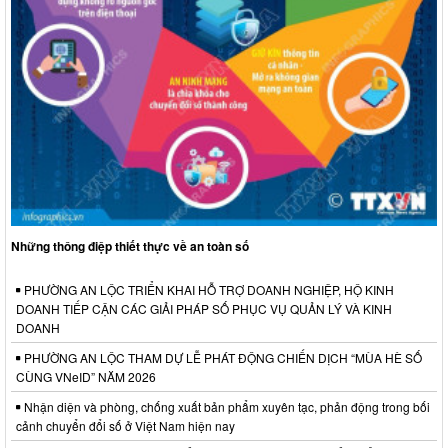
Những thông điệp thiết thực về an toàn số
PHƯỜNG AN LỘC TRIỂN KHAI HỖ TRỢ DOANH NGHIỆP, HỘ KINH
DOANH TIẾP CẬN CÁC GIẢI PHÁP SỐ PHỤC VỤ QUẢN LÝ VÀ KINH
DOANH
PHƯỜNG AN LỘC THAM DỰ LỄ PHÁT ĐỘNG CHIẾN DỊCH “MÙA HÈ SỐ
CÙNG VNeID” NĂM 2026
Nhận diện và phòng, chống xuất bản phẩm xuyên tạc, phản động trong bối
cảnh chuyển đổi số ở Việt Nam hiện nay