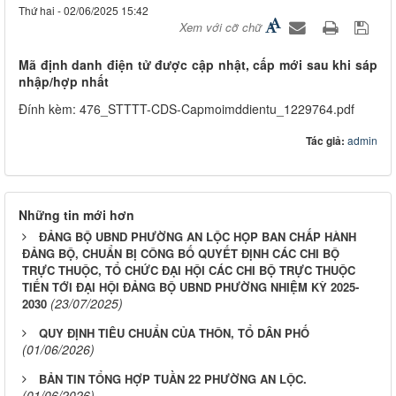
Thứ hai - 02/06/2025 15:42
Xem với cỡ chữ
Mã định danh điện tử được cập nhật, cấp mới sau khi sáp
nhập/hợp nhất
Đính kèm: 476_STTTT-CDS-Capmoimddientu_1229764.pdf
Tác giả:
admin
Những tin mới hơn
ĐẢNG BỘ UBND PHƯỜNG AN LỘC HỌP BAN CHẤP HÀNH
ĐẢNG BỘ, CHUẨN BỊ CÔNG BỐ QUYẾT ĐỊNH CÁC CHI BỘ
TRỰC THUỘC, TỔ CHỨC ĐẠI HỘI CÁC CHI BỘ TRỰC THUỘC
TIẾN TỚI ĐẠI HỘI ĐẢNG BỘ UBND PHƯỜNG NHIỆM KỲ 2025-
(23/07/2025)
2030
QUY ĐỊNH TIÊU CHUẨN CỦA THÔN, TỔ DÂN PHỐ
(01/06/2026)
BẢN TIN TỔNG HỢP TUẦN 22 PHƯỜNG AN LỘC.
(01/06/2026)