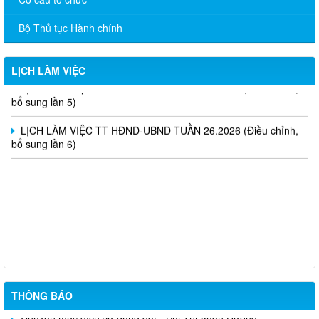
bổ sung lần 4)
Bộ Thủ tục Hành chính
LỊCH LÀM VIỆC TT HĐND-UBND TUẦN 28.2026 (Điều chỉnh,
bổ sung lần 6)
LỊCH LÀM VIỆC
LỊCH LÀM VIỆC TT HĐND-UBND TUẦN 27.2026 (Điều chỉnh,
bổ sung lần 5)
LỊCH LÀM VIỆC TT HĐND-UBND TUẦN 26.2026 (Điều chỉnh,
bổ sung lần 6)
niêm yết công khai mất giấy chứng nhận quyền sử dụng đất đã
cấp - Tạ Quốc Long
Quyết định chuyển mục đích - nguyễn văn nhân
THÔNG BÁO
Chuyển mục đích sử dụng đất - Bùi Thị Xuân Hương