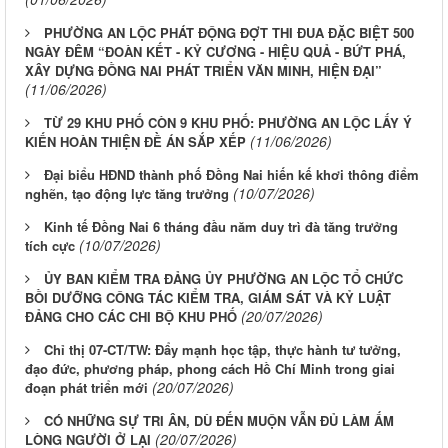
PHƯỜNG AN LỘC PHÁT ĐỘNG ĐỢT THI ĐUA ĐẶC BIỆT 500
NGÀY ĐÊM “ĐOÀN KẾT - KỶ CƯƠNG - HIỆU QUẢ - BỨT PHÁ,
XÂY DỰNG ĐỒNG NAI PHÁT TRIỂN VĂN MINH, HIỆN ĐẠI”
(11/06/2026)
TỪ 29 KHU PHỐ CÒN 9 KHU PHỐ: PHƯỜNG AN LỘC LẤY Ý
(11/06/2026)
KIẾN HOÀN THIỆN ĐỀ ÁN SẮP XẾP
Đại biểu HĐND thành phố Đồng Nai hiến kế khơi thông điểm
(10/07/2026)
nghẽn, tạo động lực tăng trưởng
Kinh tế Đồng Nai 6 tháng đầu năm duy trì đà tăng trưởng
(10/07/2026)
tích cực
ỦY BAN KIỂM TRA ĐẢNG ỦY PHƯỜNG AN LỘC TỔ CHỨC
BỒI DƯỠNG CÔNG TÁC KIỂM TRA, GIÁM SÁT VÀ KỶ LUẬT
(20/07/2026)
ĐẢNG CHO CÁC CHI BỘ KHU PHỐ
Chỉ thị 07-CT/TW: Đẩy mạnh học tập, thực hành tư tưởng,
đạo đức, phương pháp, phong cách Hồ Chí Minh trong giai
(20/07/2026)
đoạn phát triển mới
CÓ NHỮNG SỰ TRI ÂN, DÙ ĐẾN MUỘN VẪN ĐỦ LÀM ẤM
(20/07/2026)
LÒNG NGƯỜI Ở LẠI