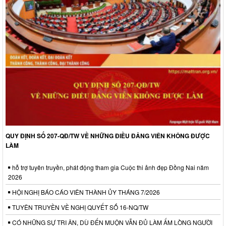
QUY ĐỊNH SỐ 207-QĐ/TW VỀ NHỮNG ĐIỀU ĐẢNG VIÊN KHÔNG ĐƯỢC
LÀM
hỗ trợ tuyên truyền, phát động tham gia Cuộc thi ảnh đẹp Đồng Nai năm
2026
HỘI NGHỊ BÁO CÁO VIÊN THÀNH ỦY THÁNG 7/2026
TUYÊN TRUYỀN VỀ NGHỊ QUYẾT SỐ 16-NQ/TW
CÓ NHỮNG SỰ TRI ÂN, DÙ ĐẾN MUỘN VẪN ĐỦ LÀM ẤM LÒNG NGƯỜI