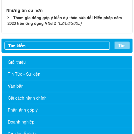
Những tin cũ hơn
Tham gia đóng góp ý kiến dự thảo sửa đổi Hiến pháp năm
(02/06/2025)
2023 trên ứng dụng VNeID
Tìm
Giới thiệu
Tin Tức - Sự kiện
Văn bản
Cải cách hành chính
Phản ánh góp ý
Doanh nghiệp
LỊCH LÀM VIỆC TT HĐND-UBND TUẦN 30.2026 (Điều chỉnh,
Cơ cấu tổ chức