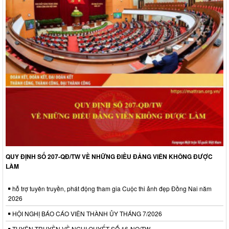
QUY ĐỊNH SỐ 207-QĐ/TW VỀ NHỮNG ĐIỀU ĐẢNG VIÊN KHÔNG ĐƯỢC
LÀM
hỗ trợ tuyên truyền, phát động tham gia Cuộc thi ảnh đẹp Đồng Nai năm
2026
HỘI NGHỊ BÁO CÁO VIÊN THÀNH ỦY THÁNG 7/2026
TUYÊN TRUYỀN VỀ NGHỊ QUYẾT SỐ 16-NQ/TW