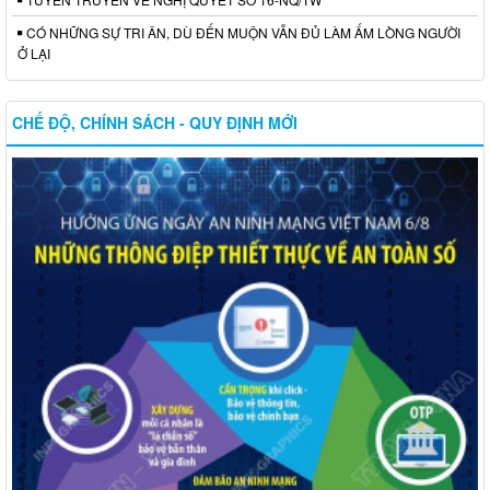
CÓ NHỮNG SỰ TRI ÂN, DÙ ĐẾN MUỘN VẪN ĐỦ LÀM ẤM LÒNG NGƯỜI
Ở LẠI
CHẾ ĐỘ, CHÍNH SÁCH - QUY ĐỊNH MỚI