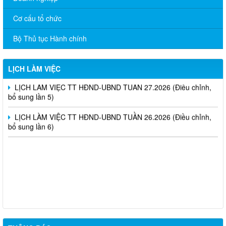
Cơ cấu tổ chức
LỊCH LÀM VIỆC TT HĐND-UBND TUẦN 30.2026 (Điều chỉnh,
bổ sung lần 4)
Bộ Thủ tục Hành chính
LỊCH LÀM VIỆC TT HĐND-UBND TUẦN 28.2026 (Điều chỉnh,
bổ sung lần 6)
LỊCH LÀM VIỆC
LỊCH LÀM VIỆC TT HĐND-UBND TUẦN 27.2026 (Điều chỉnh,
bổ sung lần 5)
LỊCH LÀM VIỆC TT HĐND-UBND TUẦN 26.2026 (Điều chỉnh,
bổ sung lần 6)
niêm yết công khai mất giấy chứng nhận quyền sử dụng đất đã
cấp - Tạ Quốc Long
Quyết định chuyển mục đích - nguyễn văn nhân