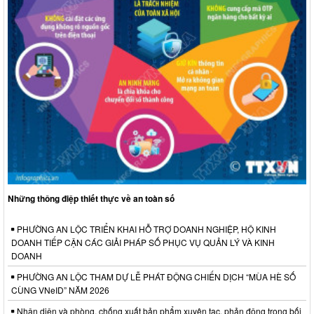
Những thông điệp thiết thực về an toàn số
PHƯỜNG AN LỘC TRIỂN KHAI HỖ TRỢ DOANH NGHIỆP, HỘ KINH
DOANH TIẾP CẬN CÁC GIẢI PHÁP SỐ PHỤC VỤ QUẢN LÝ VÀ KINH
DOANH
PHƯỜNG AN LỘC THAM DỰ LỄ PHÁT ĐỘNG CHIẾN DỊCH “MÙA HÈ SỐ
CÙNG VNeID” NĂM 2026
Nhận diện và phòng, chống xuất bản phẩm xuyên tạc, phản động trong bối