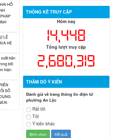
HAI HỖ
INH
THỐNG KÊ TRUY CẬP
 PHÁP
Hôm nay
INH
14,448
Ự LỄ
MÙA HÈ
Tổng lượt truy cập
6
2,680,319
 xuất bản
rong bối
am hiện
THĂM DÒ Ý KIẾN
RIỂN
ỔI SỐ
Đánh giá về trang thông tin điện tử
 DỤNG
phường An Lộc
NEAI
Rất tốt
Tốt
Ý kiến khác