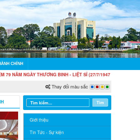
HÀNH CHÍNH
M NGÀY THƯƠNG BINH - LIỆT SĨ (27/7/1947 - 27/7/2026)
Thay đổi màu sắc
NH
Tìm
Giới thiệu
Tin Tức - Sự kiện