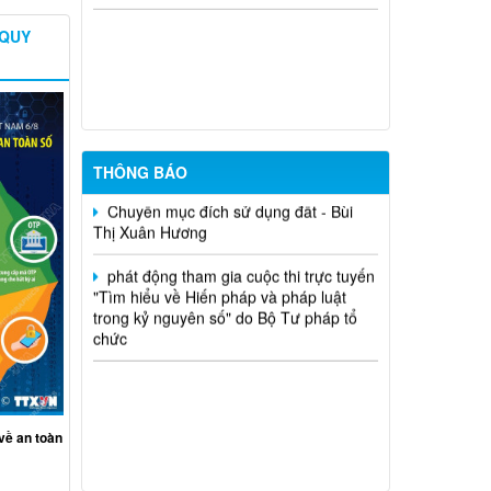
 QUY
niêm yết công khai mất giấy chứng
nhận quyền sử dụng đất đã cấp - Tạ
Quốc Long
Quyết định chuyển mục đích - nguyễn
văn nhân
THÔNG BÁO
Chuyển mục đích sử dụng đất - Bùi
Thị Xuân Hương
phát động tham gia cuộc thi trực tuyến
"Tìm hiểu về Hiến pháp và pháp luật
trong kỷ nguyên số" do Bộ Tư pháp tổ
chức
về an toàn