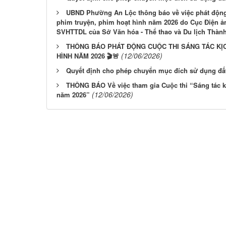
UBND Phường An Lộc thông báo về việc phát động
phim truyện, phim hoạt hình năm 2026 do Cục Điện ả
SVHTTDL của Sở Văn hóa - Thể thao và Du lịch Thàn
THÔNG BÁO PHÁT ĐỘNG CUỘC THI SÁNG TÁC KỊ
(12/06/2026)
HÌNH NĂM 2026 🎬🚨
Quyết định cho phép chuyển mục đích sử dụng đất
THÔNG BÁO Về việc tham gia Cuộc thi “Sáng tác k
(12/06/2026)
năm 2026”