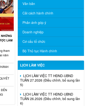
Văn bản
Cải cách hành chính
Phản ánh góp ý
Doanh nghiệp
LỊCH LÀM VIỆC TT HĐND-UBND
Ề NHỮNG
TUẦN 30.2026 (Điều chỉnh, bổ sung lần
ĐƯỢC LÀM
Cơ cấu tổ chức
4)
ộng tham
Bộ Thủ tục Hành chính
LỊCH LÀM VIỆC TT HĐND-UBND
Nai năm
TUẦN 28.2026 (Điều chỉnh, bổ sung lần
6)
LỊCH LÀM VIỆC
 THÀNH
LỊCH LÀM VIỆC TT HĐND-UBND
TUẦN 27.2026 (Điều chỉnh, bổ sung lần
 QUYẾT
5)
LỊCH LÀM VIỆC TT HĐND-UBND
Ù ĐẾN
TUẦN 26.2026 (Điều chỉnh, bổ sung lần
NG
6)