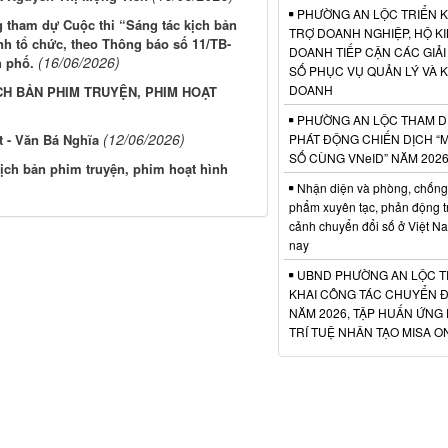
PHƯỜNG AN LỘC TRIỂN K
 tham dự Cuộc thi “Sáng tác kịch bản
TRỢ DOANH NGHIỆP, HỘ K
nh tổ chức, theo Thông báo số 11/TB-
DOANH TIẾP CẬN CÁC GIẢI
(16/06/2026)
h phố.
SỐ PHỤC VỤ QUẢN LÝ VÀ K
DOANH
CH BẢN PHIM TRUYỆN, PHIM HOẠT
PHƯỜNG AN LỘC THAM D
(12/06/2026)
PHÁT ĐỘNG CHIẾN DỊCH “
 - Văn Bá Nghĩa
SỐ CÙNG VNeID” NĂM 202
ịch bản phim truyện, phim hoạt hình
Nhận diện và phòng, chống
phẩm xuyên tạc, phản động t
cảnh chuyển đổi số ở Việt N
nay
UBND PHƯỜNG AN LỘC T
KHAI CÔNG TÁC CHUYỂN Đ
NĂM 2026, TẬP HUẤN ỨNG
TRÍ TUỆ NHÂN TẠO MISA O