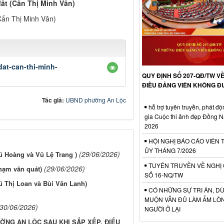
ất (Cấn Thị Minh Vân)
Cấn Thị Minh Vân)
at-can-thi-minh-
QUY ĐỊNH SỐ 207-QĐ/TW V
ĐIỀU ĐẢNG VIÊN KHÔNG 
Tác giả:
UBND phường An Lộc
hỗ trợ tuyên truyền, phát đ
gia Cuộc thi ảnh đẹp Đồng 
2026
HỘI NGHỊ BÁO CÁO VIÊN
ỦY THÁNG 7/2026
(29/06/2026)
ũ Hoàng và Vũ Lệ Trang )
TUYÊN TRUYỀN VỀ NGHỊ
(29/06/2026)
hạm văn quát)
SỐ 16-NQ/TW
ũ Thị Loan và Bùi Văn Lanh)
CÓ NHỮNG SỰ TRI ÂN, D
MUỘN VẪN ĐỦ LÀM ẤM LÒ
(30/06/2026)
NGƯỜI Ở LẠI
ỜNG AN LỘC SAU KHI SẮP XẾP, ĐIỂU