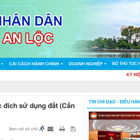
CẢI CÁCH HÀNH CHÍNH
DOANH NGHIỆP
BỘ THỦ TỤC 
▼
▼
▼
KỶ NIỆM 79 NĂ
TIN CHỈ ĐẠO - ĐIỀU HÀ
 đích sử dụng đất (Cấn
Xem với cỡ chữ