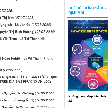
CHẾ ĐỘ, CHÍNH SÁCH -
/07/2026)
ĐỊNH MỚI
(07/07/2026)
ồ Thị Mơ)
(07/07/2026)
dụng đất - Lê Văn Ga
(07/07/2026)
Nguyễn Thị Bích Hường)
ê Viết Thảo - Lê Thị Thanh Hải
Vũ Hồng Nghiêm và Vũ Thanh Phụng)
(22/06/2026)
ếu
 NHẬN HỒ SƠ CẤP CĂN CƯỚC, ĐỊNH
I TRÊN ĐỊA BÀN PHƯỜNG AN LỘC!
(18/06/2026)
t - Nguyễn Thị Phương
Những thông điệp thiết thực 
(16/06/2026)
chỉnh, bổ sung lần 2)
số
(16/06/2026)
t Nguyễn Thị Mộng Tiền