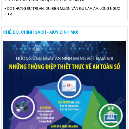
CÓ NHỮNG SỰ TRI ÂN, DÙ ĐẾN MUỘN VẪN ĐỦ LÀM ẤM LÒNG NGƯỜI
Ở LẠI
CHẾ ĐỘ, CHÍNH SÁCH - QUY ĐỊNH MỚI