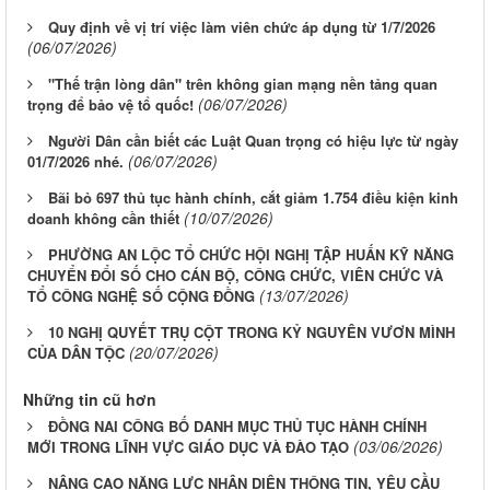
Quy định về vị trí việc làm viên chức áp dụng từ 1/7/2026
(06/07/2026)
"Thế trận lòng dân" trên không gian mạng nền tảng quan
(06/07/2026)
trọng để bảo vệ tổ quốc!
Người Dân cần biết các Luật Quan trọng có hiệu lực từ ngày
(06/07/2026)
01/7/2026 nhé.
Bãi bỏ 697 thủ tục hành chính, cắt giảm 1.754 điều kiện kinh
(10/07/2026)
doanh không cần thiết
PHƯỜNG AN LỘC TỔ CHỨC HỘI NGHỊ TẬP HUẤN KỸ NĂNG
CHUYỂN ĐỔI SỐ CHO CÁN BỘ, CÔNG CHỨC, VIÊN CHỨC VÀ
(13/07/2026)
TỔ CÔNG NGHỆ SỐ CỘNG ĐỒNG
10 NGHỊ QUYẾT TRỤ CỘT TRONG KỶ NGUYÊN VƯƠN MÌNH
(20/07/2026)
CỦA DÂN TỘC
Những tin cũ hơn
ĐỒNG NAI CÔNG BỐ DANH MỤC THỦ TỤC HÀNH CHÍNH
(03/06/2026)
MỚI TRONG LĨNH VỰC GIÁO DỤC VÀ ĐÀO TẠO
NÂNG CAO NĂNG LỰC NHẬN DIỆN THÔNG TIN, YÊU CẦU