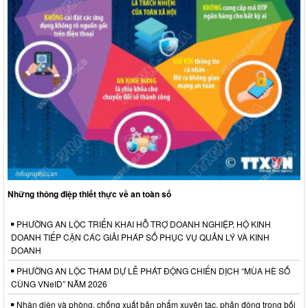
Những thông điệp thiết thực về an toàn số
PHƯỜNG AN LỘC TRIỂN KHAI HỖ TRỢ DOANH NGHIỆP, HỘ KINH
DOANH TIẾP CẬN CÁC GIẢI PHÁP SỐ PHỤC VỤ QUẢN LÝ VÀ KINH
DOANH
PHƯỜNG AN LỘC THAM DỰ LỄ PHÁT ĐỘNG CHIẾN DỊCH “MÙA HÈ SỐ
CÙNG VNeID” NĂM 2026
Nhận diện và phòng, chống xuất bản phẩm xuyên tạc, phản động trong bối