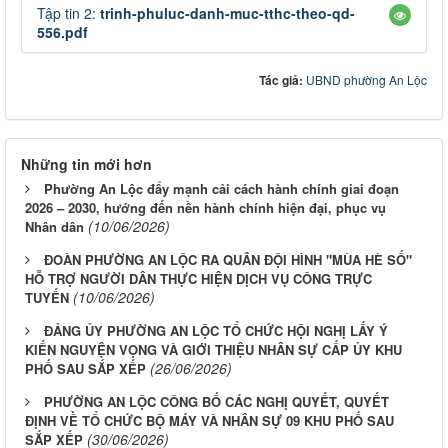
Tập tin 2:
trinh-phuluc-danh-muc-tthc-theo-qd-
556.pdf
Tác giả:
UBND phường An Lộc
Những tin mới hơn
Phường An Lộc đẩy mạnh cải cách hành chính giai đoạn
2026 – 2030, hướng đến nền hành chính hiện đại, phục vụ
(10/06/2026)
Nhân dân
ĐOÀN PHƯỜNG AN LỘC RA QUÂN ĐỘI HÌNH "MÙA HÈ SỐ"
HỖ TRỢ NGƯỜI DÂN THỰC HIỆN DỊCH VỤ CÔNG TRỰC
(10/06/2026)
TUYẾN
ĐẢNG ỦY PHƯỜNG AN LỘC TỔ CHỨC HỘI NGHỊ LẤY Ý
KIẾN NGUYỆN VỌNG VÀ GIỚI THIỆU NHÂN SỰ CẤP ỦY KHU
(26/06/2026)
PHỐ SAU SẮP XẾP
PHƯỜNG AN LỘC CÔNG BỐ CÁC NGHỊ QUYẾT, QUYẾT
ĐỊNH VỀ TỔ CHỨC BỘ MÁY VÀ NHÂN SỰ 09 KHU PHỐ SAU
(30/06/2026)
SẮP XẾP