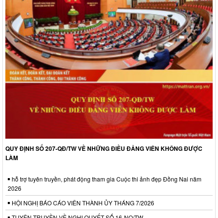
QUY ĐỊNH SỐ 207-QĐ/TW VỀ NHỮNG ĐIỀU ĐẢNG VIÊN KHÔNG ĐƯỢC
LÀM
hỗ trợ tuyên truyền, phát động tham gia Cuộc thi ảnh đẹp Đồng Nai năm
2026
HỘI NGHỊ BÁO CÁO VIÊN THÀNH ỦY THÁNG 7/2026
TUYÊN TRUYỀN VỀ NGHỊ QUYẾT SỐ 16-NQ/TW