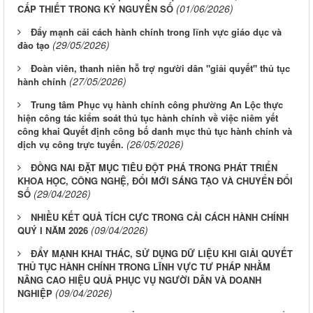
(01/06/2026)
CẤP THIẾT TRONG KỶ NGUYÊN SỐ
Đẩy mạnh cải cách hành chính trong lĩnh vực giáo dục và
(29/05/2026)
đào tạo
Đoàn viên, thanh niên hỗ trợ người dân "giải quyết" thủ tục
(27/05/2026)
hành chính
Trung tâm Phục vụ hành chính công phường An Lộc thực
hiện công tác kiểm soát thủ tục hành chính về việc niêm yết
công khai Quyết định công bố danh mục thủ tục hành chính và
(26/05/2026)
dịch vụ công trực tuyến.
ĐỒNG NAI ĐẶT MỤC TIÊU ĐỘT PHÁ TRONG PHÁT TRIỂN
KHOA HỌC, CÔNG NGHỆ, ĐỔI MỚI SÁNG TẠO VÀ CHUYỂN ĐỔI
(29/04/2026)
SỐ
NHIỀU KẾT QUẢ TÍCH CỰC TRONG CẢI CÁCH HÀNH CHÍNH
(09/04/2026)
QUÝ I NĂM 2026
ĐẨY MẠNH KHAI THÁC, SỬ DỤNG DỮ LIỆU KHI GIẢI QUYẾT
THỦ TỤC HÀNH CHÍNH TRONG LĨNH VỰC TƯ PHÁP NHẰM
NÂNG CAO HIỆU QUẢ PHỤC VỤ NGƯỜI DÂN VÀ DOANH
(09/04/2026)
NGHIỆP