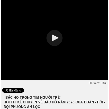
Đã xem:
184
"BÁC HỒ TRONG TIM NGƯỜI TRẺ"
HỘI THI KỂ CHUYỆN VỀ BÁC HỒ NĂM 2026 CỦA ĐOÀN - HỘI -
ĐỘI PHƯỜNG AN LỘC