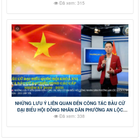
Đã xem: 315
NHỮNG LƯU Ý LIÊN QUAN ĐẾN CÔNG TÁC BẦU CỬ
ĐẠI BIỂU HỘI ĐỒNG NHÂN DÂN PHƯỜNG AN LỘC
Đã xem: 338
KHÓA II, NHIỆM KỲ 2026 - 2031 SẮP TỚI.