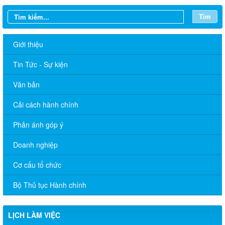
Tìm
Giới thiệu
Tin Tức - Sự kiện
Văn bản
Cải cách hành chính
Phản ánh góp ý
LỊCH LÀM VIỆC TT HĐND-UBND TUẦN 30.2026 (Điều chỉnh,
bổ sung lần 4)
Doanh nghiệp
LỊCH LÀM VIỆC TT HĐND-UBND TUẦN 28.2026 (Điều chỉnh,
Cơ cấu tổ chức
bổ sung lần 6)
Bộ Thủ tục Hành chính
LỊCH LÀM VIỆC TT HĐND-UBND TUẦN 27.2026 (Điều chỉnh,
bổ sung lần 5)
LỊCH LÀM VIỆC
LỊCH LÀM VIỆC TT HĐND-UBND TUẦN 26.2026 (Điều chỉnh,