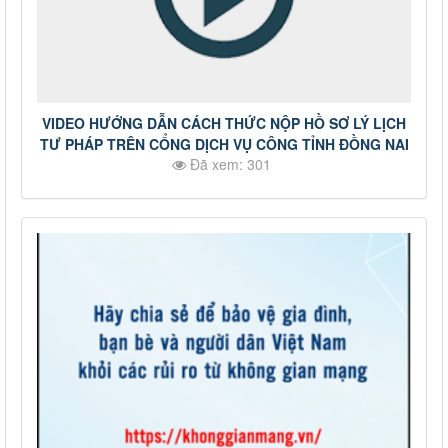
VIDEO HƯỚNG DẪN CÁCH THỨC NỘP HỒ SƠ LÝ LỊCH
TƯ PHÁP TRÊN CỔNG DỊCH VỤ CÔNG TỈNH ĐỒNG NAI
Đã xem: 301