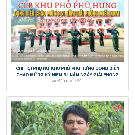
CHI HỘI PHỤ NỮ KHU PHỐ PHÚ HƯNG ĐỒNG DIỄN
CHÀO MỪNG KỶ NIỆM 51 NĂM NGÀY GIẢI PHÓNG
Đã xem: 160
MIỀN NAM THỐNG NHẤT ĐẤT NƯỚC (30/4/1975 -
30/4/2026)