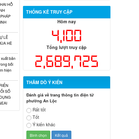
HAI HỖ
INH
THỐNG KÊ TRUY CẬP
 PHÁP
Hôm nay
INH
4,100
Ự LỄ
MÙA HÈ
Tổng lượt truy cập
6
2,689,725
 xuất bản
rong bối
am hiện
THĂM DÒ Ý KIẾN
RIỂN
ỔI SỐ
Đánh giá về trang thông tin điện tử
 DỤNG
phường An Lộc
NEAI
Rất tốt
Tốt
Ý kiến khác