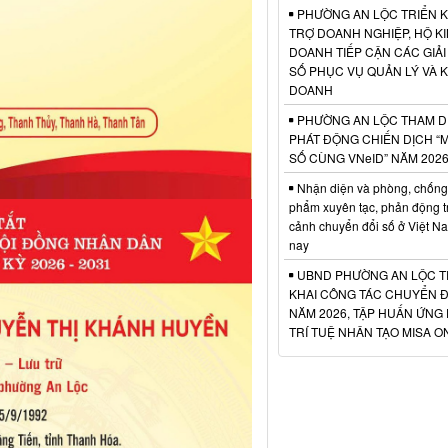
PHƯỜNG AN LỘC TRIỂN K
TRỢ DOANH NGHIỆP, HỘ K
DOANH TIẾP CẬN CÁC GIẢI
SỐ PHỤC VỤ QUẢN LÝ VÀ K
DOANH
PHƯỜNG AN LỘC THAM D
PHÁT ĐỘNG CHIẾN DỊCH “
SỐ CÙNG VNeID” NĂM 202
Nhận diện và phòng, chống
phẩm xuyên tạc, phản động t
cảnh chuyển đổi số ở Việt N
nay
UBND PHƯỜNG AN LỘC T
KHAI CÔNG TÁC CHUYỂN Đ
NĂM 2026, TẬP HUẤN ỨNG
TRÍ TUỆ NHÂN TẠO MISA O