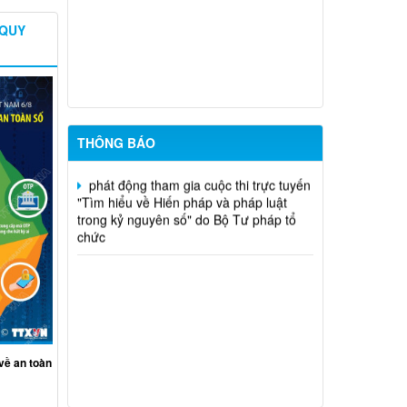
Quốc Long
 QUY
Quyết định chuyển mục đích - nguyễn
văn nhân
Chuyển mục đích sử dụng đất - Bùi
Thị Xuân Hương
THÔNG BÁO
phát động tham gia cuộc thi trực tuyến
"Tìm hiểu về Hiến pháp và pháp luật
trong kỷ nguyên số" do Bộ Tư pháp tổ
chức
về an toàn