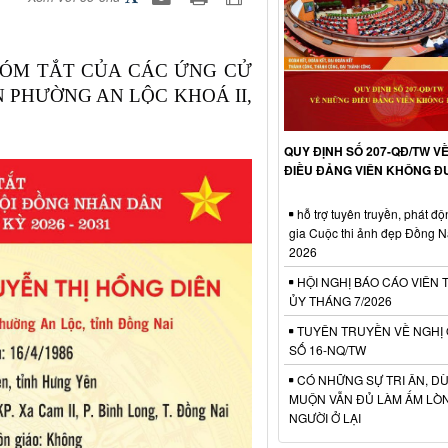
 TÓM TẮT CỦA CÁC ỨNG CỬ
 PHƯỜNG AN LỘC KHOÁ II,
QUY ĐỊNH SỐ 207-QĐ/TW V
ĐIỀU ĐẢNG VIÊN KHÔNG 
hỗ trợ tuyên truyền, phát đ
gia Cuộc thi ảnh đẹp Đồng 
2026
HỘI NGHỊ BÁO CÁO VIÊN
ỦY THÁNG 7/2026
TUYÊN TRUYỀN VỀ NGHỊ
SỐ 16-NQ/TW
CÓ NHỮNG SỰ TRI ÂN, D
MUỘN VẪN ĐỦ LÀM ẤM LÒ
NGƯỜI Ở LẠI