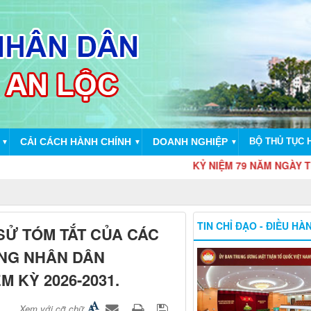
CẢI CÁCH HÀNH CHÍNH
DOANH NGHIỆP
BỘ THỦ TỤC 
▼
▼
▼
KỶ NIỆM 79 NĂM NGÀY THƯƠNG BINH - LIỆT
TIN CHỈ ĐẠO - ĐIỀU HÀ
 SỬ TÓM TẮT CỦA CÁC
ỒNG NHÂN DÂN
M KỲ 2026-2031.
Xem với cỡ chữ