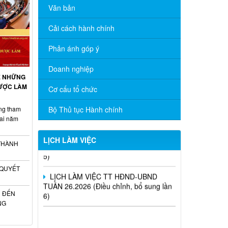
Văn bản
Cải cách hành chính
LỊCH LÀM VIỆC TT HĐND-UBND
TUẦN 30.2026 (Điều chỉnh, bổ sung lần
Phản ánh góp ý
4)
Doanh nghiệp
LỊCH LÀM VIỆC TT HĐND-UBND
Ề NHỮNG
TUẦN 28.2026 (Điều chỉnh, bổ sung lần
ĐƯỢC LÀM
Cơ cấu tổ chức
6)
ộng tham
Bộ Thủ tục Hành chính
LỊCH LÀM VIỆC TT HĐND-UBND
Nai năm
TUẦN 27.2026 (Điều chỉnh, bổ sung lần
5)
LỊCH LÀM VIỆC
 THÀNH
LỊCH LÀM VIỆC TT HĐND-UBND
TUẦN 26.2026 (Điều chỉnh, bổ sung lần
 QUYẾT
6)
Ù ĐẾN
NG
niêm yết công khai mất giấy chứng
nhận quyền sử dụng đất đã cấp - Tạ