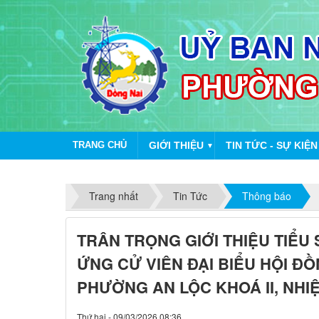
TRANG CHỦ
GIỚI THIỆU
TIN TỨC - SỰ KIỆN
▼
Trang nhất
Tin Tức
Thông báo
TRÂN TRỌNG GIỚI THIỆU TIỂU
ỨNG CỬ VIÊN ĐẠI BIỂU HỘI Đ
PHƯỜNG AN LỘC KHOÁ II, NHIỆ
Thứ hai - 09/03/2026 08:36