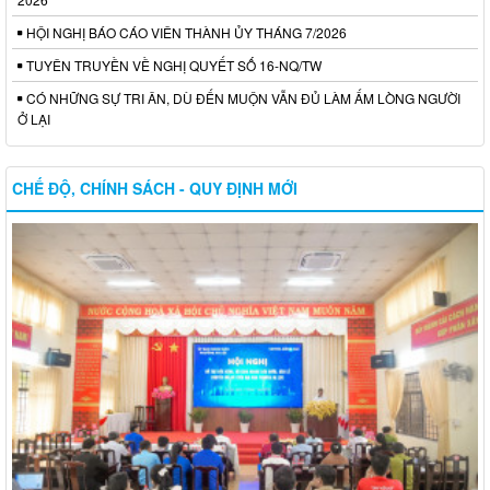
HỘI NGHỊ BÁO CÁO VIÊN THÀNH ỦY THÁNG 7/2026
TUYÊN TRUYỀN VỀ NGHỊ QUYẾT SỐ 16-NQ/TW
CÓ NHỮNG SỰ TRI ÂN, DÙ ĐẾN MUỘN VẪN ĐỦ LÀM ẤM LÒNG NGƯỜI
Ở LẠI
CHẾ ĐỘ, CHÍNH SÁCH - QUY ĐỊNH MỚI