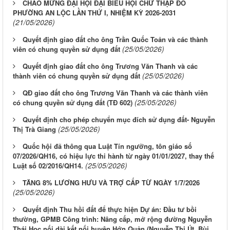
CHÀO MỪNG ĐẠI HỘI ĐẠI BIỂU HỘI CHỮ THẬP ĐỎ
PHƯỜNG AN LỘC LẦN THỨ I, NHIỆM KỲ 2026-2031
(21/05/2026)
Quyết định giao đất cho ông Trần Quốc Toản và các thành
(25/05/2026)
viên có chung quyền sử dụng đất
Quyết định giao đất cho ông Trương Văn Thanh và các
(25/05/2026)
thành viên có chung quyền sử dụng đất
QĐ giao đất cho ông Trương Văn Thanh và các thành viên
(25/05/2026)
có chung quyền sử dụng đất (TĐ 602)
Quyết định cho phép chuyển mục đích sử dụng đất- Nguyễn
(25/05/2026)
Thị Trà Giang
Quốc hội đã thông qua Luật Tín ngưỡng, tôn giáo số
07/2026/QH16, có hiệu lực thi hành từ ngày 01/01/2027, thay thế
(25/05/2026)
Luật số 02/2016/QH14.
TĂNG 8% LƯƠNG HƯU VÀ TRỢ CẤP TỪ NGÀY 1/7/2026
(25/05/2026)
Quyết định Thu hồi đất để thực hiện Dự án: Đầu tư bồi
thường, GPMB Công trình: Nâng cấp, mở rộng đường Nguyễn
Thái Học nối dài kết nối huyện Hớn Quản (Nguyễn Thị Út, Bùi