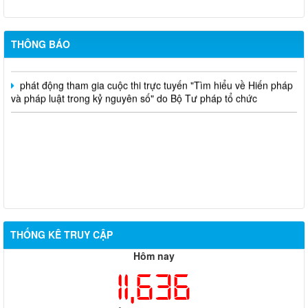
Quyết định chuyển mục đích - nguyễn văn nhân
THÔNG BÁO
Chuyển mục đích sử dụng đất - Bùi Thị Xuân Hương
phát động tham gia cuộc thi trực tuyến "Tìm hiểu về Hiến pháp
và pháp luật trong kỷ nguyên số" do Bộ Tư pháp tổ chức
THỐNG KÊ TRUY CẬP
Hôm nay
11,636