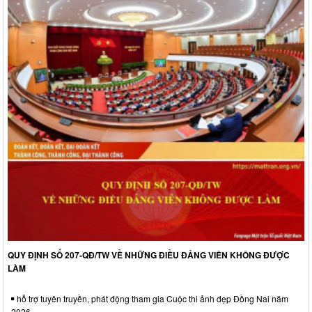
QUY ĐỊNH SỐ 207-QĐ/TW VỀ NHỮNG ĐIỀU ĐẢNG VIÊN KHÔNG ĐƯỢC
LÀM
hỗ trợ tuyên truyền, phát động tham gia Cuộc thi ảnh đẹp Đồng Nai năm
2026