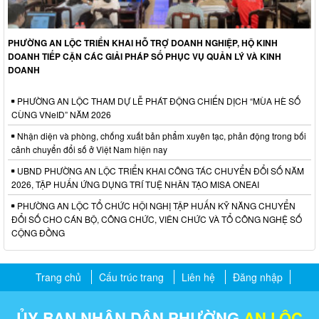
PHƯỜNG AN LỘC TRIỂN KHAI HỖ TRỢ DOANH NGHIỆP, HỘ KINH
DOANH TIẾP CẬN CÁC GIẢI PHÁP SỐ PHỤC VỤ QUẢN LÝ VÀ KINH
DOANH
PHƯỜNG AN LỘC THAM DỰ LỄ PHÁT ĐỘNG CHIẾN DỊCH “MÙA HÈ SỐ
CÙNG VNeID” NĂM 2026
Nhận diện và phòng, chống xuất bản phẩm xuyên tạc, phản động trong bối
cảnh chuyển đổi số ở Việt Nam hiện nay
UBND PHƯỜNG AN LỘC TRIỂN KHAI CÔNG TÁC CHUYỂN ĐỔI SỐ NĂM
2026, TẬP HUẤN ỨNG DỤNG TRÍ TUỆ NHÂN TẠO MISA ONEAI
PHƯỜNG AN LỘC TỔ CHỨC HỘI NGHỊ TẬP HUẤN KỸ NĂNG CHUYỂN
ĐỔI SỐ CHO CÁN BỘ, CÔNG CHỨC, VIÊN CHỨC VÀ TỔ CÔNG NGHỆ SỐ
CỘNG ĐỒNG
Trang chủ
Cấu trúc trang
Liên hệ
Đăng nhập
ỦY BAN NHÂN DÂN PHƯỜNG
AN LỘC