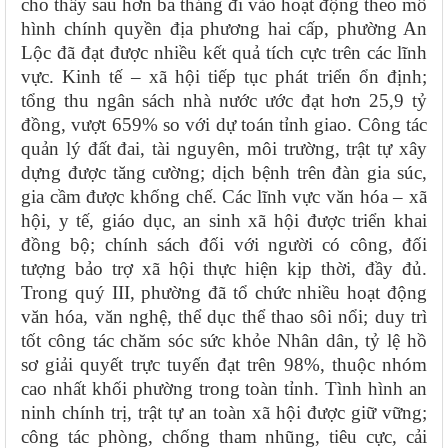
cho thấy sau hơn ba tháng đi vào hoạt động theo mô
hình chính quyền địa phương hai cấp, phường An
Lộc đã đạt được nhiều kết quả tích cực trên các lĩnh
vực. Kinh tế – xã hội tiếp tục phát triển ổn định;
tổng thu ngân sách nhà nước ước đạt hơn 25,9 tỷ
đồng, vượt 659% so với dự toán tỉnh giao. Công tác
quản lý đất đai, tài nguyên, môi trường, trật tự xây
dựng được tăng cường; dịch bệnh trên đàn gia súc,
gia cầm được khống chế. Các lĩnh vực văn hóa – xã
hội, y tế, giáo dục, an sinh xã hội được triển khai
đồng bộ; chính sách đối với người có công, đối
tượng bảo trợ xã hội thực hiện kịp thời, đầy đủ.
Trong quý III, phường đã tổ chức nhiều hoạt động
văn hóa, văn nghệ, thể dục thể thao sôi nổi; duy trì
tốt công tác chăm sóc sức khỏe Nhân dân, tỷ lệ hồ
sơ giải quyết trực tuyến đạt trên 98%, thuộc nhóm
cao nhất khối phường trong toàn tỉnh. Tình hình an
ninh chính trị, trật tự an toàn xã hội được giữ vững;
công tác phòng, chống tham nhũng, tiêu cực, cải