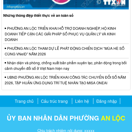
Những thông điệp thiết thực về an toàn số
PHƯỜNG AN LỘC TRIỂN KHAI HỖ TRỢ DOANH NGHIỆP, HỘ KINH
DOANH TIẾP CẬN CÁC GIẢI PHÁP SỐ PHỤC VỤ QUẢN LÝ VÀ KINH
DOANH
PHƯỜNG AN LỘC THAM DỰ LỄ PHÁT ĐỘNG CHIẾN DỊCH “MÙA HÈ SỐ
CÙNG VNeID” NĂM 2026
Nhận diện và phòng, chống xuất bản phẩm xuyên tạc, phản động trong bối
cảnh chuyển đổi số ở Việt Nam hiện nay
UBND PHƯỜNG AN LỘC TRIỂN KHAI CÔNG TÁC CHUYỂN ĐỔI SỐ NĂM
2026, TẬP HUẤN ỨNG DỤNG TRÍ TUỆ NHÂN TẠO MISA ONEAI
Trang chủ
Cấu trúc trang
Liên hệ
Đăng nhập
ỦY BAN NHÂN DÂN PHƯỜNG
AN LỘC
Chịu trách nhiệm nội dung: xxxxx