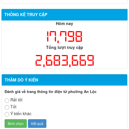
THỐNG KÊ TRUY CẬP
Hôm nay
17,798
Tổng lượt truy cập
2,683,669
THĂM DÒ Ý KIẾN
Đánh giá về trang thông tin điện tử phường An Lộc
Rất tốt
Tốt
Ý kiến khác