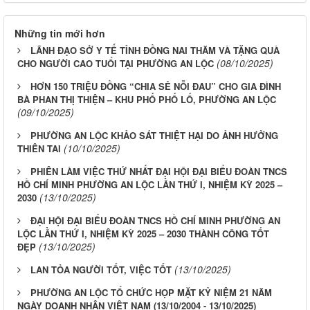
Những tin mới hơn
LÃNH ĐẠO SỞ Y TẾ TỈNH ĐỒNG NAI THĂM VÀ TẶNG QUÀ
(08/10/2025)
CHO NGƯỜI CAO TUỔI TẠI PHƯỜNG AN LỘC
HƠN 150 TRIỆU ĐỒNG “CHIA SẺ NỖI ĐAU” CHO GIA ĐÌNH
BÀ PHAN THỊ THIỆN – KHU PHỐ PHỐ LỐ, PHƯỜNG AN LỘC
(09/10/2025)
PHƯỜNG AN LỘC KHẢO SÁT THIỆT HẠI DO ẢNH HƯỞNG
(10/10/2025)
THIÊN TAI
PHIÊN LÀM VIỆC THỨ NHẤT ĐẠI HỘI ĐẠI BIỂU ĐOÀN TNCS
HỒ CHÍ MINH PHƯỜNG AN LỘC LẦN THỨ I, NHIỆM KỲ 2025 –
(13/10/2025)
2030
ĐẠI HỘI ĐẠI BIỂU ĐOÀN TNCS HỒ CHÍ MINH PHƯỜNG AN
LỘC LẦN THỨ I, NHIỆM KỲ 2025 – 2030 THÀNH CÔNG TỐT
(13/10/2025)
ĐẸP
(13/10/2025)
LAN TỎA NGƯỜI TỐT, VIỆC TỐT
PHƯỜNG AN LỘC TỔ CHỨC HỌP MẶT KỶ NIỆM 21 NĂM
NGÀY DOANH NHÂN VIỆT NAM (13/10/2004 - 13/10/2025)