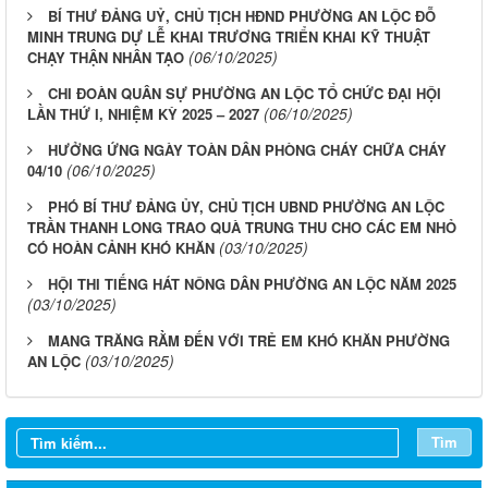
BÍ THƯ ĐẢNG UỶ, CHỦ TỊCH HĐND PHƯỜNG AN LỘC ĐỖ
MINH TRUNG DỰ LỄ KHAI TRƯƠNG TRIỂN KHAI KỸ THUẬT
(06/10/2025)
CHẠY THẬN NHÂN TẠO
CHI ĐOÀN QUÂN SỰ PHƯỜNG AN LỘC TỔ CHỨC ĐẠI HỘI
(06/10/2025)
LẦN THỨ I, NHIỆM KỲ 2025 – 2027
HƯỞNG ỨNG NGÀY TOÀN DÂN PHÒNG CHÁY CHỮA CHÁY
(06/10/2025)
04/10
PHÓ BÍ THƯ ĐẢNG ỦY, CHỦ TỊCH UBND PHƯỜNG AN LỘC
TRẦN THANH LONG TRAO QUÀ TRUNG THU CHO CÁC EM NHỎ
(03/10/2025)
CÓ HOÀN CẢNH KHÓ KHĂN
HỘI THI TIẾNG HÁT NÔNG DÂN PHƯỜNG AN LỘC NĂM 2025
(03/10/2025)
MANG TRĂNG RẰM ĐẾN VỚI TRẺ EM KHÓ KHĂN PHƯỜNG
(03/10/2025)
AN LỘC
Tìm