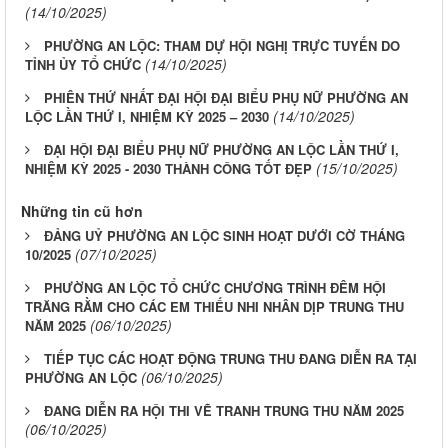
(14/10/2025)
PHƯỜNG AN LỘC: THAM DỰ HỘI NGHỊ TRỰC TUYẾN DO
(14/10/2025)
TỈNH ỦY TỔ CHỨC
PHIÊN THỨ NHẤT ĐẠI HỘI ĐẠI BIỂU PHỤ NỮ PHƯỜNG AN
(14/10/2025)
LỘC LẦN THỨ I, NHIỆM KỲ 2025 – 2030
ĐẠI HỘI ĐẠI BIỂU PHỤ NỮ PHƯỜNG AN LỘC LẦN THỨ I,
(15/10/2025)
NHIỆM KỲ 2025 - 2030 THÀNH CÔNG TỐT ĐẸP
Những tin cũ hơn
ĐẢNG UỶ PHƯỜNG AN LỘC SINH HOẠT DƯỚI CỜ THÁNG
(07/10/2025)
10/2025
PHƯỜNG AN LỘC TỔ CHỨC CHƯƠNG TRÌNH ĐÊM HỘI
TRĂNG RẰM CHO CÁC EM THIẾU NHI NHÂN DỊP TRUNG THU
(06/10/2025)
NĂM 2025
TIẾP TỤC CÁC HOẠT ĐỘNG TRUNG THU ĐANG DIỄN RA TẠI
(06/10/2025)
PHƯỜNG AN LỘC
ĐANG DIỄN RA HỘI THI VẼ TRANH TRUNG THU NĂM 2025
(06/10/2025)