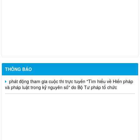
niêm yết công khai mất giấy chứng nhận quyền sử dụng đất đã
cấp - Tạ Quốc Long
Quyết định chuyển mục đích - nguyễn văn nhân
Chuyển mục đích sử dụng đất - Bùi Thị Xuân Hương
THÔNG BÁO
phát động tham gia cuộc thi trực tuyến "Tìm hiểu về Hiến pháp
và pháp luật trong kỷ nguyên số" do Bộ Tư pháp tổ chức