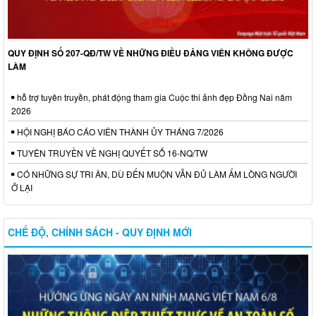
QUY ĐỊNH SỐ 207-QĐ/TW VỀ NHỮNG ĐIỀU ĐẢNG VIÊN KHÔNG ĐƯỢC
LÀM
hỗ trợ tuyên truyền, phát động tham gia Cuộc thi ảnh đẹp Đồng Nai năm
2026
HỘI NGHỊ BÁO CÁO VIÊN THÀNH ỦY THÁNG 7/2026
TUYÊN TRUYỀN VỀ NGHỊ QUYẾT SỐ 16-NQ/TW
CÓ NHỮNG SỰ TRI ÂN, DÙ ĐẾN MUỘN VẪN ĐỦ LÀM ẤM LÒNG NGƯỜI
Ở LẠI
CHẾ ĐỘ, CHÍNH SÁCH - QUY ĐỊNH MỚI