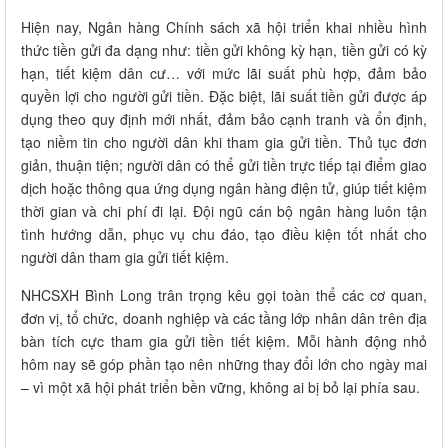
Hiện nay, Ngân hàng Chính sách xã hội triển khai nhiều hình
thức tiền gửi đa dạng như: tiền gửi không kỳ hạn, tiền gửi có kỳ
hạn, tiết kiệm dân cư… với mức lãi suất phù hợp, đảm bảo
quyền lợi cho người gửi tiền. Đặc biệt, lãi suất tiền gửi được áp
dụng theo quy định mới nhất, đảm bảo cạnh tranh và ổn định,
tạo niềm tin cho người dân khi tham gia gửi tiền. Thủ tục đơn
giản, thuận tiện; người dân có thể gửi tiền trực tiếp tại điểm giao
dịch hoặc thông qua ứng dụng ngân hàng điện tử, giúp tiết kiệm
thời gian và chi phí đi lại. Đội ngũ cán bộ ngân hàng luôn tận
tình hướng dẫn, phục vụ chu đáo, tạo điều kiện tốt nhất cho
người dân tham gia gửi tiết kiệm.
NHCSXH Bình Long trân trọng kêu gọi toàn thể các cơ quan,
đơn vị, tổ chức, doanh nghiệp và các tầng lớp nhân dân trên địa
bàn tích cực tham gia gửi tiền tiết kiệm. Mỗi hành động nhỏ
hôm nay sẽ góp phần tạo nên những thay đổi lớn cho ngày mai
– vì một xã hội phát triển bền vững, không ai bị bỏ lại phía sau.