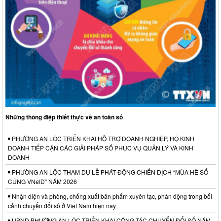
Những thông điệp thiết thực về an toàn số
PHƯỜNG AN LỘC TRIỂN KHAI HỖ TRỢ DOANH NGHIỆP, HỘ KINH
DOANH TIẾP CẬN CÁC GIẢI PHÁP SỐ PHỤC VỤ QUẢN LÝ VÀ KINH
DOANH
PHƯỜNG AN LỘC THAM DỰ LỄ PHÁT ĐỘNG CHIẾN DỊCH “MÙA HÈ SỐ
CÙNG VNeID” NĂM 2026
Nhận diện và phòng, chống xuất bản phẩm xuyên tạc, phản động trong bối
cảnh chuyển đổi số ở Việt Nam hiện nay
UBND PHƯỜNG AN LỘC TRIỂN KHAI CÔNG TÁC CHUYỂN ĐỔI SỐ NĂM