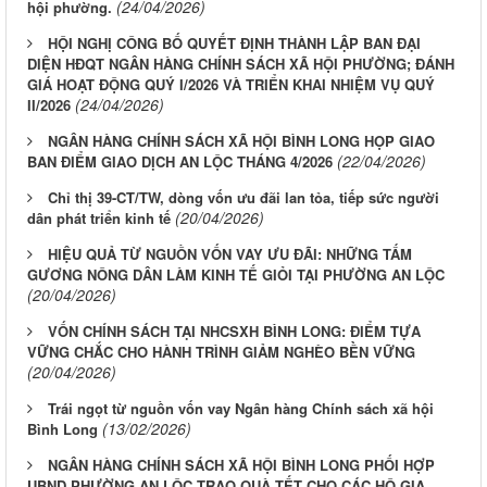
(24/04/2026)
hội phường.
HỘI NGHỊ CÔNG BỐ QUYẾT ĐỊNH THÀNH LẬP BAN ĐẠI
DIỆN HĐQT NGÂN HÀNG CHÍNH SÁCH XÃ HỘI PHƯỜNG; ĐÁNH
GIÁ HOẠT ĐỘNG QUÝ I/2026 VÀ TRIỂN KHAI NHIỆM VỤ QUÝ
(24/04/2026)
II/2026
NGÂN HÀNG CHÍNH SÁCH XÃ HỘI BÌNH LONG HỌP GIAO
(22/04/2026)
BAN ĐIỂM GIAO DỊCH AN LỘC THÁNG 4/2026
Chỉ thị 39-CT/TW, dòng vốn ưu đãi lan tỏa, tiếp sức người
(20/04/2026)
dân phát triển kinh tế
HIỆU QUẢ TỪ NGUỒN VỐN VAY ƯU ĐÃI: NHỮNG TẤM
GƯƠNG NÔNG DÂN LÀM KINH TẾ GIỎI TẠI PHƯỜNG AN LỘC
(20/04/2026)
VỐN CHÍNH SÁCH TẠI NHCSXH BÌNH LONG: ĐIỂM TỰA
VỮNG CHẮC CHO HÀNH TRÌNH GIẢM NGHÈO BỀN VỮNG
(20/04/2026)
Trái ngọt từ nguồn vốn vay Ngân hàng Chính sách xã hội
(13/02/2026)
Bình Long
NGÂN HÀNG CHÍNH SÁCH XÃ HỘI BÌNH LONG PHỐI HỢP
UBND PHƯỜNG AN LỘC TRAO QUÀ TẾT CHO CÁC HỘ GIA