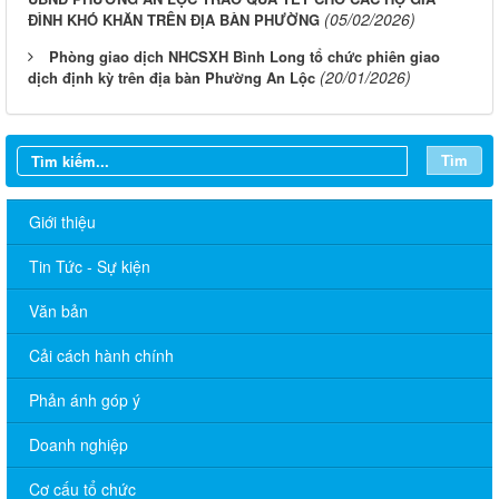
(05/02/2026)
ĐÌNH KHÓ KHĂN TRÊN ĐỊA BÀN PHƯỜNG
Phòng giao dịch NHCSXH Bình Long tổ chức phiên giao
(20/01/2026)
dịch định kỳ trên địa bàn Phường An Lộc
Tìm
Giới thiệu
Tin Tức - Sự kiện
Văn bản
Cải cách hành chính
Phản ánh góp ý
Doanh nghiệp
LỊCH LÀM VIỆC TT HĐND-UBND TUẦN 30.2026 (Điều chỉnh,
Cơ cấu tổ chức