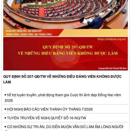
QUY ĐỊNH SỐ 207-QĐ/TW VỀ NHỮNG ĐIỀU ĐẢNG VIÊN KHÔNG ĐƯỢC
LÀM
hỗ trợ tuyên truyền, phát động tham gia Cuộc thi ảnh đẹp Đồng Nai năm
2026
HỘI NGHỊ BÁO CÁO VIÊN THÀNH ỦY THÁNG 7/2026
TUYÊN TRUYỀN VỀ NGHỊ QUYẾT SỐ 16-NQ/TW
CÓ NHỮNG SỰ TRI ÂN, DÙ ĐẾN MUỘN VẪN ĐỦ LÀM ẤM LÒNG NGƯỜI