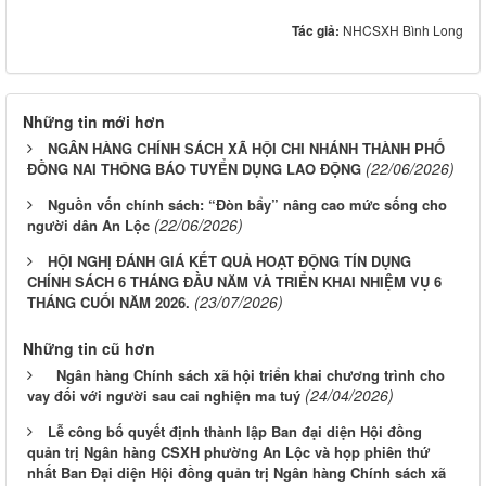
Tác giả:
NHCSXH Bình Long
Những tin mới hơn
NGÂN HÀNG CHÍNH SÁCH XÃ HỘI CHI NHÁNH THÀNH PHỐ
(22/06/2026)
ĐỒNG NAI THÔNG BÁO TUYỂN DỤNG LAO ĐỘNG
Nguồn vốn chính sách: “Đòn bẩy” nâng cao mức sống cho
(22/06/2026)
người dân An Lộc
HỘI NGHỊ ĐÁNH GIÁ KẾT QUẢ HOẠT ĐỘNG TÍN DỤNG
CHÍNH SÁCH 6 THÁNG ĐẦU NĂM VÀ TRIỂN KHAI NHIỆM VỤ 6
(23/07/2026)
THÁNG CUỐI NĂM 2026.
Những tin cũ hơn
Ngân hàng Chính sách xã hội triển khai chương trình cho
(24/04/2026)
vay đối với người sau cai nghiện ma tuý
Lễ công bố quyết định thành lập Ban đại diện Hội đồng
quản trị Ngân hàng CSXH phường An Lộc và họp phiên thứ
nhất Ban Đại diện Hội đồng quản trị Ngân hàng Chính sách xã