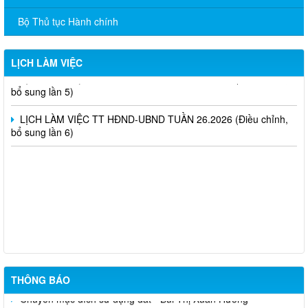
bổ sung lần 4)
Bộ Thủ tục Hành chính
LỊCH LÀM VIỆC TT HĐND-UBND TUẦN 28.2026 (Điều chỉnh,
bổ sung lần 6)
LỊCH LÀM VIỆC
LỊCH LÀM VIỆC TT HĐND-UBND TUẦN 27.2026 (Điều chỉnh,
bổ sung lần 5)
LỊCH LÀM VIỆC TT HĐND-UBND TUẦN 26.2026 (Điều chỉnh,
bổ sung lần 6)
niêm yết công khai mất giấy chứng nhận quyền sử dụng đất đã
cấp - Tạ Quốc Long
Quyết định chuyển mục đích - nguyễn văn nhân
THÔNG BÁO
Chuyển mục đích sử dụng đất - Bùi Thị Xuân Hương