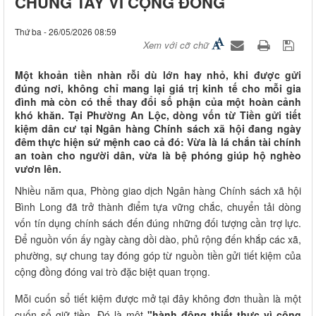
CHUNG TAY VÌ CỘNG ĐỒNG
Thứ ba - 26/05/2026 08:59
Xem với cỡ chữ
Một khoản tiền nhàn rỗi dù lớn hay nhỏ, khi được gửi
đúng nơi, không chỉ mang lại giá trị kinh tế cho mỗi gia
đình mà còn có thể thay đổi số phận của một hoàn cảnh
khó khăn. Tại Phường An Lộc, dòng vốn từ Tiền gửi tiết
kiệm dân cư tại Ngân hàng Chính sách xã hội đang ngày
đêm thực hiện sứ mệnh cao cả đó: Vừa là lá chắn tài chính
an toàn cho người dân, vừa là bệ phóng giúp hộ nghèo
vươn lên.
Nhiều năm qua, Phòng giao dịch Ngân hàng Chính sách xã hội
Bình Long đã trở thành điểm tựa vững chắc, chuyển tải dòng
vốn tín dụng chính sách đến đúng những đối tượng cần trợ lực.
Để nguồn vốn ấy ngày càng dồi dào, phủ rộng đến khắp các xã,
phường, sự chung tay đóng góp từ nguồn tiền gửi tiết kiệm của
cộng đồng đóng vai trò đặc biệt quan trọng.
Mỗi cuốn sổ tiết kiệm được mở tại đây không đơn thuần là một
cuốn sổ giữ tiền. Đó là một
"hành động thiết thực vì cộng