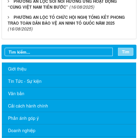
PHƯỜNG AN LỘC SÔI NỔI HƯỞNG ỨNG HOẠT ĐỘNG
(16/08/2025)
“CÙNG VIỆT NAM TIẾN BƯỚC”
PHƯỜNG AN LỘC TỔ CHỨC HỘI NGHỊ TỔNG KẾT PHONG
TRÀO TOÀN DÂN BẢO VỆ AN NINH TỔ QUỐC NĂM 2025
(16/08/2025)
Tìm
Giới thiệu
Tin Tức - Sự kiện
Văn bản
Cải cách hành chính
Phản ánh góp ý
Doanh nghiệp