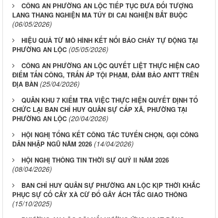
CÔNG AN PHƯỜNG AN LỘC TIẾP TỤC ĐƯA ĐỐI TƯỢNG
LANG THANG NGHIỆN MA TÚY ĐI CAI NGHIỆN BẮT BUỘC
(06/05/2026)
HIỆU QUẢ TỪ MÔ HÌNH KẾT NỐI BÁO CHÁY TỰ ĐỘNG TẠI
(05/05/2026)
PHƯỜNG AN LỘC
CÔNG AN PHƯỜNG AN LỘC QUYẾT LIỆT THỰC HIỆN CAO
ĐIỂM TẤN CÔNG, TRẤN ÁP TỘI PHẠM, ĐẢM BẢO ANTT TRÊN
(25/04/2026)
ĐỊA BÀN
QUÂN KHU 7 KIỂM TRA VIỆC THỰC HIỆN QUYẾT ĐỊNH TỔ
CHỨC LẠI BAN CHỈ HUY QUÂN SỰ CẤP XÃ, PHƯỜNG TẠI
(20/04/2026)
PHƯỜNG AN LỘC
HỘI NGHỊ TỔNG KẾT CÔNG TÁC TUYỂN CHỌN, GỌI CÔNG
(14/04/2026)
DÂN NHẬP NGŨ NĂM 2026
HỘI NGHỊ THÔNG TIN THỜI SỰ QUÝ II NĂM 2026
(08/04/2026)
BAN CHỈ HUY QUÂN SỰ PHƯỜNG AN LỘC KỊP THỜI KHẮC
PHỤC SỰ CỐ CÂY XÀ CỪ ĐỔ GÂY ÁCH TẮC GIAO THÔNG
(15/10/2025)