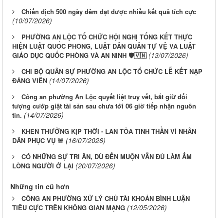
Chiến dịch 500 ngày đêm đạt được nhiều kết quả tích cực
(10/07/2026)
PHƯỜNG AN LỘC TỔ CHỨC HỘI NGHỊ TỔNG KẾT THỰC
HIỆN LUẬT QUỐC PHÒNG, LUẬT DÂN QUÂN TỰ VỆ VÀ LUẬT
(13/07/2026)
GIÁO DỤC QUỐC PHÒNG VÀ AN NINH 🛡️🇻🇳
CHI BỘ QUÂN SỰ PHƯỜNG AN LỘC TỔ CHỨC LỄ KẾT NẠP
(14/07/2026)
ĐẢNG VIÊN
Công an phường An Lộc quyết liệt truy vết, bắt giữ đối
tượng cướp giật tài sản sau chưa tới 06 giờ tiếp nhận nguồn
(14/07/2026)
tin.
KHEN THƯỞNG KỊP THỜI - LAN TỎA TINH THẦN VÌ NHÂN
(16/07/2026)
DÂN PHỤC VỤ 🚨
CÓ NHỮNG SỰ TRI ÂN, DÙ ĐẾN MUỘN VẪN ĐỦ LÀM ẤM
(20/07/2026)
LÒNG NGƯỜI Ở LẠI
Những tin cũ hơn
CÔNG AN PHƯỜNG XỬ LÝ CHỦ TÀI KHOẢN BÌNH LUẬN
(12/05/2026)
TIÊU CỰC TRÊN KHÔNG GIAN MẠNG