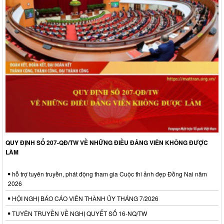
QUY ĐỊNH SỐ 207-QĐ/TW VỀ NHỮNG ĐIỀU ĐẢNG VIÊN KHÔNG ĐƯỢC
LÀM
hỗ trợ tuyên truyền, phát động tham gia Cuộc thi ảnh đẹp Đồng Nai năm
2026
HỘI NGHỊ BÁO CÁO VIÊN THÀNH ỦY THÁNG 7/2026
TUYÊN TRUYỀN VỀ NGHỊ QUYẾT SỐ 16-NQ/TW