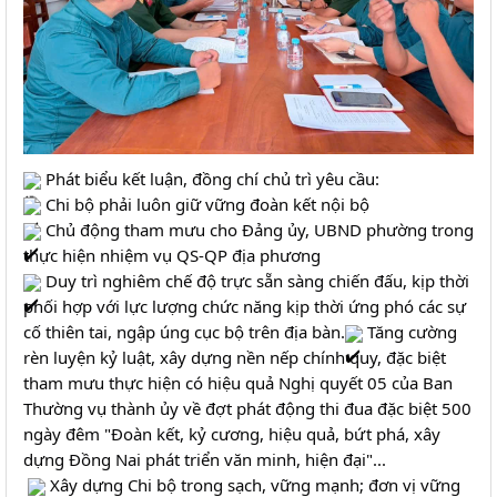
 Phát biểu kết luận, đồng chí chủ trì yêu cầu: 
 Chi bộ phải luôn giữ vững đoàn kết nội bộ 
 Chủ động tham mưu cho Đảng ủy, UBND phường trong 
thực hiện nhiệm vụ QS-QP địa phương
 Duy trì nghiêm chế độ trực sẵn sàng chiến đấu, kịp thời 
phối hợp với lực lượng chức năng kịp thời ứng phó các sự 
cố thiên tai, ngập úng cục bộ trên địa bàn.
 Tăng cường 
rèn luyện kỷ luật, xây dựng nền nếp chính quy, đặc biệt 
tham mưu thực hiện có hiệu quả Nghị quyết 05 của Ban 
Thường vụ thành ủy về đợt phát động thi đua đặc biệt 500 
ngày đêm "Đoàn kết, kỷ cương, hiệu quả, bứt phá, xây 
dựng Đồng Nai phát triển văn minh, hiện đại"...
 Xây dựng Chi bộ trong sạch, vững mạnh; đơn vị vững 