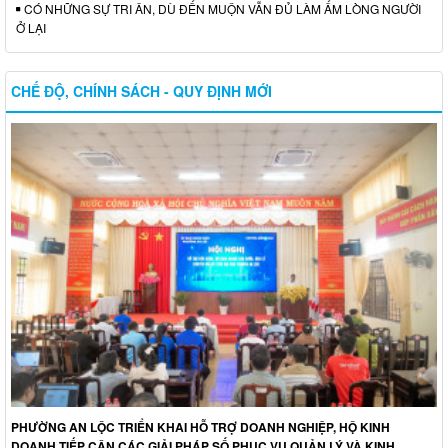
CÓ NHỮNG SỰ TRI ÂN, DÙ ĐẾN MUỘN VẪN ĐỦ LÀM ẤM LÒNG NGƯỜI
Ở LẠI
CHẾ ĐỘ, CHÍNH SÁCH - QUY ĐỊNH MỚI
PHƯỜNG AN LỘC TRIỂN KHAI HỖ TRỢ DOANH NGHIỆP, HỘ KINH
DOANH TIẾP CẬN CÁC GIẢI PHÁP SỐ PHỤC VỤ QUẢN LÝ VÀ KINH