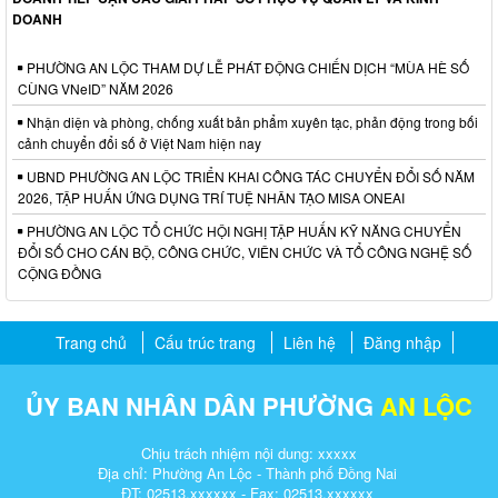
DOANH
PHƯỜNG AN LỘC THAM DỰ LỄ PHÁT ĐỘNG CHIẾN DỊCH “MÙA HÈ SỐ
CÙNG VNeID” NĂM 2026
Nhận diện và phòng, chống xuất bản phẩm xuyên tạc, phản động trong bối
cảnh chuyển đổi số ở Việt Nam hiện nay
UBND PHƯỜNG AN LỘC TRIỂN KHAI CÔNG TÁC CHUYỂN ĐỔI SỐ NĂM
2026, TẬP HUẤN ỨNG DỤNG TRÍ TUỆ NHÂN TẠO MISA ONEAI
PHƯỜNG AN LỘC TỔ CHỨC HỘI NGHỊ TẬP HUẤN KỸ NĂNG CHUYỂN
ĐỔI SỐ CHO CÁN BỘ, CÔNG CHỨC, VIÊN CHỨC VÀ TỔ CÔNG NGHỆ SỐ
CỘNG ĐỒNG
Trang chủ
Cấu trúc trang
Liên hệ
Đăng nhập
ỦY BAN NHÂN DÂN PHƯỜNG
AN LỘC
Chịu trách nhiệm nội dung: xxxxx
Địa chỉ: Phường An Lộc - Thành phố Đồng Nai
ĐT: 02513.xxxxxx - Fax: 02513.xxxxxx