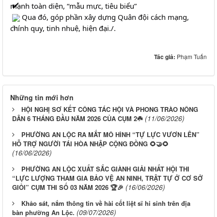
mạnh toàn diện, “mẫu mực, tiêu biểu”
 Qua đó, góp phần xây dựng Quân đội cách mạng, 
chính quy, tinh nhuệ, hiện đại./.
Tác giả:
Phạm Tuấn
Những tin mới hơn
HỘI NGHỊ SƠ KẾT CÔNG TÁC HỘI VÀ PHONG TRÀO NÔNG
(11/06/2026)
DÂN 6 THÁNG ĐẦU NĂM 2026 CỦA CỤM 2☘️
PHƯỜNG AN LỘC RA MẮT MÔ HÌNH “TỰ LỰC VƯƠN LÊN”
HỖ TRỢ NGƯỜI TÁI HÒA NHẬP CỘNG ĐỒNG 🌻🤝🌻
(16/06/2026)
PHƯỜNG AN LỘC XUẤT SẮC GIÀNH GIẢI NHẤT HỘI THI
“LỰC LƯỢNG THAM GIA BẢO VỆ AN NINH, TRẬT TỰ Ở CƠ SỞ
(16/06/2026)
GIỎI” CỤM THI SỐ 03 NĂM 2026 🏆🎉
Khảo sát, nắm thông tin về hài cốt liệt sĩ hi sinh trên địa
(09/07/2026)
bàn phường An Lộc.