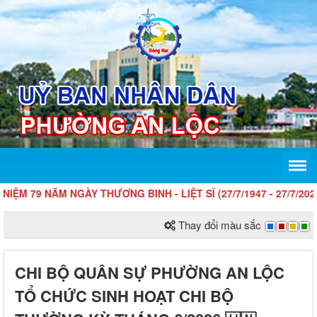
79 NĂM NGÀY THƯƠNG BINH - LIỆT SĨ (27/7/1947 - 27/7/2026)
Thay đổi màu sắc
CHI BỘ QUÂN SỰ PHƯỜNG AN LỘC
TỔ CHỨC SINH HOẠT CHI BỘ